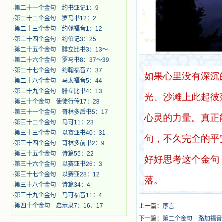
·
第二十一个金句 约书亚记1：9
·
第二十二个金句 罗马书12：2
·
第二十三个金句 约翰福音1：12
·
第二十四个金句 约伯记3：25
·
第二十五个金句 腓立比书3：13～
·
第二十六个金句 罗马书8：37～39
·
第二十七个金句 约翰福音7：37
如果心里没有深沉
·
第二十八个金句 马太福音5：44
·
第二十九个金句 腓立比书4：13
光、沙滩上此起彼
·
第三十个金句 使徒行传17：28
·
第三十一个金句 哥林多后书5：17
心灵的力量。真正
·
第三十二个金句 马可11：23
·
第三十三个金句 以赛亚书40：31
句，不久完全的平
·
第三十四个金句 哥林多前书2：9
·
第三十五个金句 诗篇55：22
好好思考这个金句
·
第三十六个金句 以赛亚书26：3
·
第三十七个金句 以赛亚28：12
落。
·
第三十八个金句 诗篇34：4
·
第三十九个金句 马可福音11：4
·
第四十个金句 启示录7：16、17
上一篇：
序言
下一篇：
第二个金句 路加福音