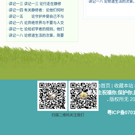
奋啊！当我读到他们为主而受人逼
·
讲记一八 论修道生活的次第
·
讲记一三 讲记一三 论行走在静修
迫、凌辱，为将福音广传而被人追杀
·
讲记一四 有关静修者：论他们何时
时，我为他们的在天之灵祈祷，我哭
·
讲记一五 论守护并使自己不与
着，为自已的同胞带给他们的苦难而
哀号。我一遍遍地重读那一行行被我
·
讲记一六 论弃绝世界与不要与人交
的斑斑泪痕弄得模糊不清的字句，那
·
讲记一七 论给初学者的规则，他们
些被主的爱火所燃烧而离开家乡来到
·
讲记一八 论修道生活的次第，简要
中国的传教士，我多么爱你们啊！我
心中流淌着多少感激的泪水。 他
们受苦却觉得喜乐，因为他们爱主，
他们感到能为主受一点苦是多么喜乐
的事。他们受苦时仍在唱着感谢的
歌，因他们无法不称颂主，因主使他
们的心灵洋溢了快乐；他们激发了我
内心神圣的热情，在我的心灵深处燃
烧起一股无法扑灭的火焰，他们那强
设为首页
|
收藏本站
有力的言行激励我向前。 我一面
愿天主祝福你,保护你
读，一面想过着他们这样圣善的生
活，也立志不在这虚幻的尘世中寻求
版权所无 2006
安慰。我一读就是几个钟头，累了就
望着书上的圣像沉思默想。啊，当我
粤ICP备070
想到我有一天还要见到他们，亲耳聆
扫描二维码关注我们
听他们的教诲，伴随在他们的身边，
和他们一起赞颂吾主，想到那使我欣
喜欢乐的甜蜜的相会，这世界对于我