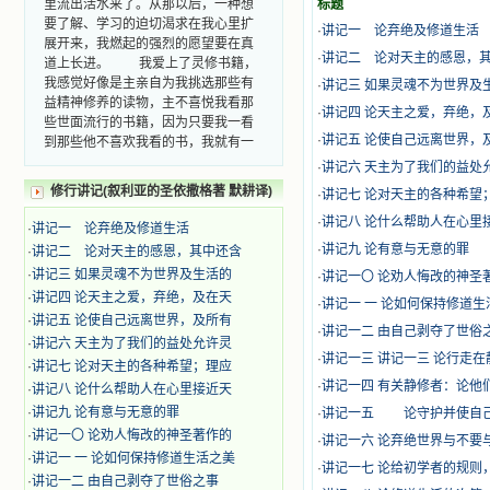
标题
要了解、学习的迫切渴求在我心里扩
·
讲记一 论弃绝及修道生活
展开来，我燃起的强烈的愿望要在真
道上长进。 我爱上了灵修书籍，
·
讲记二 论对天主的感恩，
我感觉好像是主亲自为我挑选那些有
·
讲记三 如果灵魂不为世界及
益精神修养的读物，主不喜悦我看那
·
讲记四 论天主之爱，弃绝，
些世面流行的书籍，因为只要我一看
到那些他不喜欢我看的书，我就有一
·
讲记五 论使自己远离世界，
种厌恶的感觉。主保守我，那样细心
·
讲记六 天主为了我们的益处
地防护着我，从那以后我从未读过一
修行讲记(叙利亚的圣依撒格著 默耕译)
·
讲记七 论对天主的各种希望
本不良的书籍。 善良的书使人向
善，这些圣人的作品，渐渐地印在了
·
讲记八 论什么帮助人在心里
·
讲记一 论弃绝及修道生活
我的脑子里。读这些圣书时，我思潮
·
讲记九 论有意与无意的罪
·
讲记二 论对天主的感恩，其中还含
汹涌起伏，欣喜不能自已。书中谈到
·
讲记三 如果灵魂不为世界及生活的
这些圣人们如何在与主的交往中得到
·
讲记一〇 论劝人悔改的神圣
灵命的更新，德行的馨香如何上达天
·
讲记四 论天主之爱，弃绝，及在天
·
讲记一 一 论如何保持修道生
庭。啊，在这世上曾住过那么多热心
·
讲记五 论使自己远离世界，及所有
·
讲记一二 由自己剥夺了世俗
的圣人，为了传播福音，他们告别亲
·
讲记六 天主为了我们的益处允许灵
人，舍下了他们手中的一切，轻快地
·
讲记一三 讲记一三 论行走
·
讲记七 论对天主的各种希望；理应
踏上了异国他乡，到没有人知道真神
·
讲记一四 有关静修者：论他
·
讲记八 论什么帮助人在心里接近天
的世界里去。啊，若不是主的引领，
·
讲记九 论有意与无意的罪
我可能到死还不认识他们呢！ 我
·
讲记一五 论守护并使自己
的心灵从主给我的这些圣人的言行中
·
讲记一〇 论劝人悔改的神圣著作的
·
讲记一六 论弃绝世界与不要
选取了最美的色彩；当他们的一生在
·
讲记一 一 论如何保持修道生活之美
·
讲记一七 论给初学者的规则
我面前展开时，我是多么的惊奇、兴
·
讲记一二 由自己剥夺了世俗之事