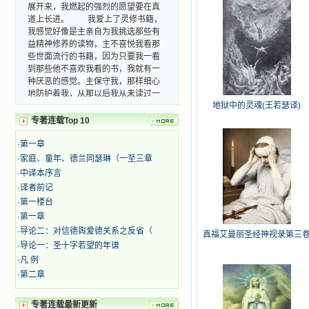
展开来，我燃起的强烈的愿望要在真
道上长进。 我爱上了灵修书籍，
我感觉好像是主亲自为我挑选那些有
益精神修养的读物，主不喜悦我看那
些世面流行的书籍，因为只要我一看
到那些他不喜欢我看的书，我就有一
种厌恶的感觉。主保守我，那样细心
地防护着我，从那以后我从未读过一
本不良的书籍。 善良的书使人向
地狱中的灵魂(王若瑟译)
善，这些圣人的作品，渐渐地印在了
专著连载Top 10
我的脑子里。读这些圣书时，我思潮
汹涌起伏，欣喜不能自已。书中谈到
·
第一章
这些圣人们如何在与主的交往中得到
·
家庭、童年、德兰同瑟琳（一至三章
灵命的更新，德行的馨香如何上达天
·
中译本序言
庭。啊，在这世上曾住过那么多热心
·
译者前记
的圣人，为了传播福音，他们告别亲
人，舍下了他们手中的一切，轻快地
·
第一楼台
踏上了异国他乡，到没有人知道真神
·
第一章
的世界里去。啊，若不是主的引领，
·
导论二：对信德舆爱德关系之反省（
真福艾曼丽圣经神视录第三
我可能到死还不认识他们呢！ 我
·
导论一：圣十字若望的年谱
的心灵从主给我的这些圣人的言行中
·
凡 例
选取了最美的色彩；当他们的一生在
·
第二章
我面前展开时，我是多么的惊奇、兴
奋啊！当我读到他们为主而受人逼
迫、凌辱，为将福音广传而被人追杀
专著连载最新更新