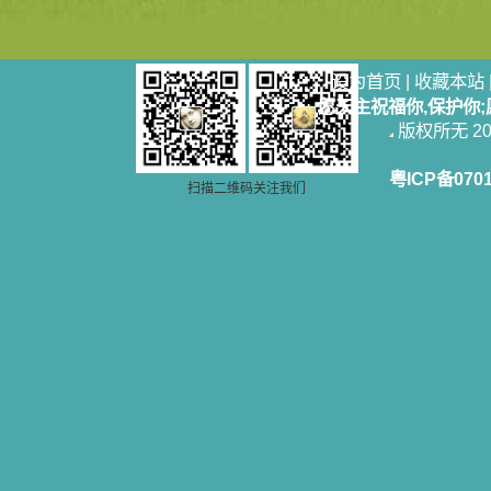
使我更亲近主，帮助我更深的认识
主，爱主。这些曾经生活在人间的圣
人圣女，内心隐藏着来自天上光照的
各种宝藏，听他们对悦主的甜蜜喁
设为首页
|
收藏本站
语，我也陶醉了。主藉着这些书籍慢
愿天主祝福你,保护你
慢地培养我的心灵，当我看到这些圣
德芬芳的圣人再看看满身污秽的我，
版权所无 2006
我失望过，沮丧过，哭泣过，和主呕
气过，甚至埋怨天主不用祂的全能让
粤ICP备070
我立刻成圣。但是主让我明白，灵命
扫描二维码关注我们
的成长需要时间，成长是渐进的，农
民等待稻谷的长成需要整个季节，才
能品尝丰收的喜悦，我也要有谦卑受
教的态度才能接受主的话语，要让这
些圣言成为血肉（果实），是需要时
间的。 从网上我读到许多有益心
灵的书。当我首次读到盖恩夫人的传
记时，清泪沾腮，她的经历强烈地震
撼着我的心，我接受到了一个很大的
恩宠，使我认识了十字架是生命的真
正之路。读圣女小德兰的传记时，我
又有别一种感受，我看到了一个与我
眼所见的完全不同的世界，那里没有
争吵，没有仇恨，没有岐视，那是主
自己在人的心里建造的爱的天堂。还