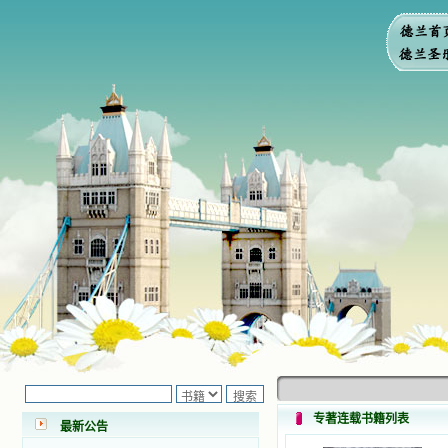
小德兰爱心书屋最新公告 有一天，我
做了一个奇怪的梦，至今让我难忘。
梦中，我看到一本打开的用石头做的
书，我用舌头去舔它，觉得有一种甜
味，我就更用力去舔，最后从这本书
里流出活水来了。从那以后，一种想
专著连载书籍列表
最新公告
要了解、学习的迫切渴求在我心里扩