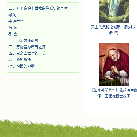
时，我为他们的在天之灵祈祷，我哭
着，为自已的同胞带给他们的苦难而
·
四、对圣庇护十世教宗降低初领圣体
哀号。我一遍遍地重读那一行行被我
·
献词
的斑斑泪痕弄得模糊不清的字句，那
·
中译者序
些被主的爱火所燃烧而离开家乡来到
天主的奥秘之城第二册(胡文
·
导 读
中国的传教士，我多么爱你们啊！我
浩 译)
·
引 言
心中流淌着多少感激的泪水。 他
们受苦却觉得喜乐，因为他们爱主，
·
一、不要为我祈祷
他们感到能为主受一点苦是多么喜乐
·
三、万物皆为痛苦之源
的事。他们受苦时仍在唱着感谢的
·
五、父亲去世时的一幕
歌，因他们无法不称颂主，因主使他
·
六、疏忽祈祷
们的心灵洋溢了快乐；他们激发了我
·
七、习惯的力量
内心神圣的热情，在我的心灵深处燃
烧起一股无法扑灭的火焰，他们那强
有力的言行激励我向前。 我一面
读，一面想过着他们这样圣善的生
活，也立志不在这虚幻的尘世中寻求
《苦修神学著作》戴超医生
安慰。我一读就是几个钟头，累了就
译，王保禄博士校阅
望着书上的圣像沉思默想。啊，当我
想到我有一天还要见到他们，亲耳聆
听他们的教诲，伴随在他们的身边，
和他们一起赞颂吾主，想到那使我欣
喜欢乐的甜蜜的相会，这世界对于我
一点吸引力都没有了。 从这些书
籍里，我认识了许多爱主的人，他们