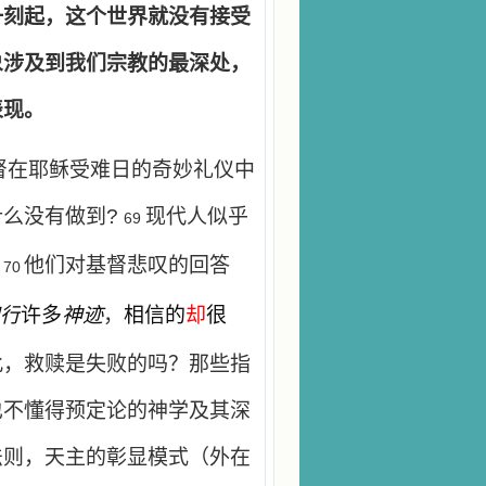
一刻起，这个世界就没有接受
象涉及到我们宗教的最深处，
表现。
，基督在耶稣受难日的奇妙礼仪中
什么没有做到
?
现代人似乎
69
。
他们对基督悲叹的回答
70
行
许多
神迹
，
相信的
却
很
此，救赎是失败的吗？那些指
也不懂得预定论的神学及其深
法则，天主的彰显模式（外在