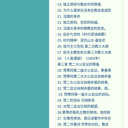
·
19. 独立原则与教会中的弊端
·
20. 为什么案例论没有在教会造成危
·
21. 法国的革命
·
22. 独立原则。信仰的权威。
·
23. 法国大革命时期教会的危机。
·
24. 庇护九世的《时代谬误纲要》
·
25. 时代精神：亚历山大-曼佐尼
·
26. 现代主义危机 第二次教义大纲
·
27. 前天主教危机与第三次教义大纲
·
28. 《人类通谕》（1950年）
·
第三章 梵二大公会议的筹备
·
29. 梵蒂冈第二届大公会议。筹备情
·
30. 梵蒂冈第二次大公会议自相矛盾
·
31. 梵二大公会议自相矛盾的结果，
·
32. 梵二会议自相矛盾的结果、续。
·
33. 梵蒂冈第一届大公会议的目标。
·
34. 梵二的目标 司铎职务
·
35. 对梵二会议乐观的期望。
·
36.蒙蒂尼枢机主教的预测。他的极
·
37. 灾难性预测。德日进著作中存在
·
38. 梵二开幕词 世界的对抗。教会