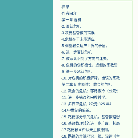
·
目录
·
作者间介
·
第一章 危机
·
2. 否认危机
·
3.次要基督教的错误
·
4.危机在于未能适应
·
5.调整教会适应世界的矛盾。
·
6. 进一步否认危机
·
7. 教宗认识到了方向的迷失。
·
8. 危机的伪积极性。虚假的宗教哲
·
9. 进一步承认危机
·
10. 对危机的积极解释。错误的宗教
·
第二章 历史概述： 教会的危机
·
12. 教会的危机：耶路撒冷（公元5
·
11. 进一步错误的宗教哲学。
·
13. 尼西亚危机（公元 325 年）
·
14.中世纪的偏差。
·
15. 路德派分裂的危机。基督教理想
·
16. 基督教理想的进一步广度。其局
·
17.路德教义否认天主教原则。
·
18. 路德的异端邪说，续。诏谕《主