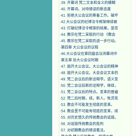
·
39. 开幕词 梵二文本和含义的模糊
·
40. 开幕词。对待错误的新态度
·
41. 拒绝大公会议的筹备工作。破坏
·
42.大公会议的纪律法令框架继续被
·
43. 打破纪律法令框架的结果。是否
·
44. 教宗在梵二采取的行动 《教会
·
45. 教宗在梵二采取的进一步行动。
·
第四章 大公会议的议程
·
46.大公会议在第四届会议闭幕词中
·
第五章 后大公会议时期
·
47. 拋开大公会议。大公会议的精神
·
48. 拋开大公会议。大会会议文本的
·
49. 梵二会议后的新诠释学。语义变
·
50. 梵二会议后新的诠释学，继续，
·
51. 梵二会议后的特点。变革的普遍
·
52. 梵二后时期，续。新人。牧灵宪
·
53. 教会不可能发生彻底的变革。
·
54. 教会里不可能有彻底的变革，续
·
55. 对历史悠久的传统教会的诋毁。
·
56. 对诋毁传统教会的批判
·
57. 对初期教会的错误看法。