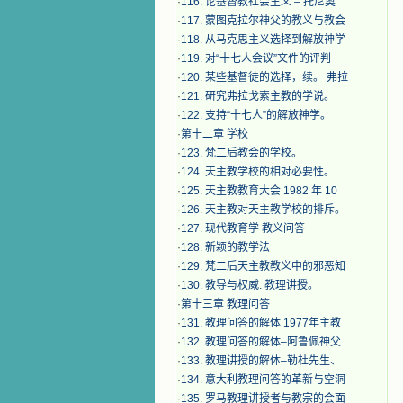
·
116. 论基督教社会主义 – 托尼奥
·
117. 蒙图克拉尔神父的教义与教会
·
118. 从马克思主义选择到解放神学
·
119. 对“十七人会议”文件的评判
·
120. 某些基督徒的选择，续。 弗拉
·
121. 研究弗拉戈索主教的学说。
·
122. 支持“十七人”的解放神学。
·
第十二章 学校
·
123. 梵二后教会的学校。
·
124. 天主教学校的相对必要性。
·
125. 天主教教育大会 1982 年 10
·
126. 天主教对天主教学校的排斥。
·
127. 现代教育学 教义问答
·
128. 新颖的教学法
·
129. 梵二后天主教教义中的邪恶知
·
130. 教导与权威. 教理讲授。
·
第十三章 教理问答
·
131. 教理问答的解体 1977年主教
·
132. 教理问答的解体–阿鲁佩神父
·
133. 教理讲授的解体–勒杜先生、
·
134. 意大利教理问答的革新与空洞
·
135. 罗马教理讲授者与教宗的会面