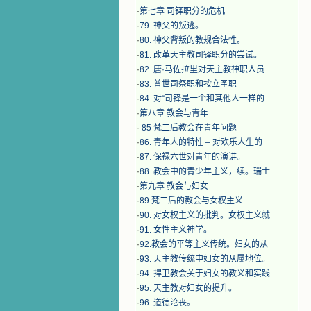
·
第七章 司铎职分的危机
·
79. 神父的叛逃。
·
80. 神父背叛的教规合法性。
·
81. 改革天主教司铎职分的尝试。
·
82. 唐·马佐拉里对天主教神职人员
·
83. 普世司祭职和按立圣职
·
84. 对“司铎是一个和其他人一样的
·
第八章 教会与青年
·
​ 85 梵二后教会在青年问题
·
86. 青年人的特性 – 对欢乐人生的
·
87. 保禄六世对青年的演讲。
·
88. 教会中的青少年主义，续。瑞士
·
第九章 教会与妇女
·
89.梵二后的教会与女权主义
·
90. 对女权主义的批判。女权主义就
·
91. 女性主义神学。
·
92.教会的平等主义传统。妇女的从
·
93. 天主教传统中妇女的从属地位。
·
94. 捍卫教会关于妇女的教义和实践
·
95. 天主教对妇女的提升。
·
96. 道德沦丧。