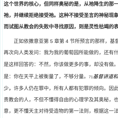
这个世界的核心，但同样奥秘的是，从祂降生的那
祂，并继续拒绝接受祂。这种不接受圣言的神秘现
而试图从教会的失败中寻找原因，则是灵性枯竭的
正如
依撒意亚
第 5 章第 4 节所预言的那样
再次向人类发问：
我为我的葡萄园所能做的，还有
是这样回答的：不然，你该做更多的事，却没有做
是：
你在天平上被衡量了，不够分量
。
基督讲道和
71
少
，
许多人仍在罪中，所有人都有犯罪的倾向。因
责教会的人，不但不懂得自由的心理学及其奥秘，
意，更不懂天主对待受造物的第一法则，根据这一