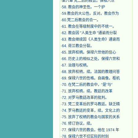
·
第六章 梵二后的教会。保禄六世
·
​58. 教会的神圣性。一个护
·
59.教会的大公性。反对。教会作为
·
60.梵二后教会的合一。
·
61. 教会在等级制度中的不统一。
·
62. 教会因 "人类生命 "通谕而分裂
·
63. 教会继续因《人类生命》通谕而
·
64. 荷兰教会分裂。
·
65. 放弃权柄。保禄六世他的信心
·
66. 历史上的相似之处。保禄六世和
·
67. 治理与权柄。
·
68. 放弃权柄，续。法国的教理问答
·
69. 保禄六世的性格。自画像。枢机
·
70. 在梵二后的教会中，“是”与“
·
71. 放弃权柄，续。教廷的改革
·
72. 对罗马教廷改革的批判。
·
73. 梵二变革后的罗马教廷。缺乏精
·
74. 罗马教廷的变革，续。文化上的
·
75. 放弃了权柄的教会与国家的关系
·
76. 修订协议，续。
·
77. 保禄六世的教会。他在 1974 年
·
78. 保禄六世不切实际的时刻