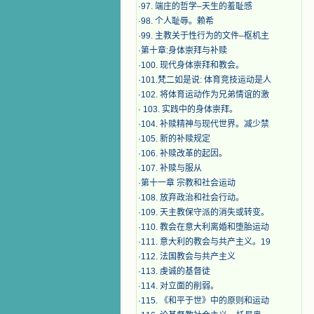
·
97. 端庄的哲学–天生的羞耻感
·
98. 个人耻辱。赖希
·
99. 主教关于性行为的文件–枢机主
·
第十章:身体崇拜与补赎
·
100. 现代身体崇拜和教会。
·
101.梵二如是说: 体育竞技运动是人
·
102. 将体育运动作为兄弟情谊的激
·
103. 实践中的身体崇拜。
·
104. 补赎精神与现代世界。减少禁
·
105. 新的补赎规定
·
106. 补赎改革的起因。
·
107. 补赎与服从
·
第十一章 宗教和社会运动
·
108. 放弃政治和社会行动。
·
109. 天主教保守派的消失或转变。
·
110. 教会在意大利离婚和堕胎运动
·
111. 意大利的教会与共产主义。19
·
112. 法国教会与共产主义
·
113. 虔诚的基督徒
·
114. 对立面的削弱。
·
115. 《和平于世》中的原则和运动