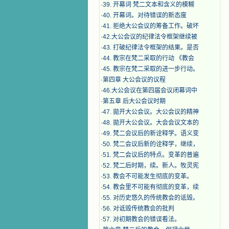
·
39. 开幕词 梵二文本和含义的模糊
·
40. 开幕词。对待错误的新态度
·
41. 拒绝大公会议的筹备工作。破坏
·
42.大公会议的纪律法令框架继续被
·
43. 打破纪律法令框架的结果。是否
·
44. 教宗在梵二采取的行动 《教会
·
45. 教宗在梵二采取的进一步行动。
·
第四章 大公会议的议程
·
46.大公会议在第四届会议闭幕词中
·
第五章 后大公会议时期
·
47. 拋开大公会议。大公会议的精神
·
48. 拋开大公会议。大会会议文本的
·
49. 梵二会议后的新诠释学。语义变
·
50. 梵二会议后新的诠释学，继续，
·
51. 梵二会议后的特点。变革的普遍
·
52. 梵二后时期，续。新人。牧灵宪
·
53. 教会不可能发生彻底的变革。
·
54. 教会里不可能有彻底的变革，续
·
55. 对历史悠久的传统教会的诋毁。
·
56. 对诋毁传统教会的批判
·
57. 对初期教会的错误看法。