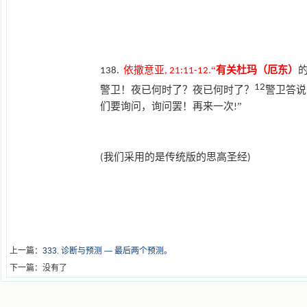
杜玛（
）
依撒意亚
“
有关
厄东
138.
, 21:11-12.
12
警卫！夜已何时了？夜已何时了？
警卫答说
们要询问，询问罢！再来一次
”
!
我们采用的是传统版的思高圣经
(
)
上一篇：
333. 诊断与预测 — 最后两个预测。
下一篇：没有了