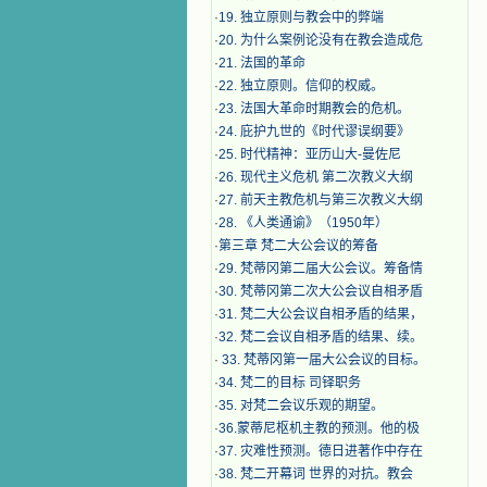
·
19. 独立原则与教会中的弊端
·
20. 为什么案例论没有在教会造成危
·
21. 法国的革命
·
22. 独立原则。信仰的权威。
·
23. 法国大革命时期教会的危机。
·
24. 庇护九世的《时代谬误纲要》
·
25. 时代精神：亚历山大-曼佐尼
·
26. 现代主义危机 第二次教义大纲
·
27. 前天主教危机与第三次教义大纲
·
28. 《人类通谕》（1950年）
·
第三章 梵二大公会议的筹备
·
29. 梵蒂冈第二届大公会议。筹备情
·
30. 梵蒂冈第二次大公会议自相矛盾
·
31. 梵二大公会议自相矛盾的结果，
·
32. 梵二会议自相矛盾的结果、续。
·
33. 梵蒂冈第一届大公会议的目标。
·
34. 梵二的目标 司铎职务
·
35. 对梵二会议乐观的期望。
·
36.蒙蒂尼枢机主教的预测。他的极
·
37. 灾难性预测。德日进著作中存在
·
38. 梵二开幕词 世界的对抗。教会