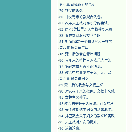
·
第七章 司铎职分的危机
·
79. 神父的叛逃。
·
80. 神父背叛的教规合法性。
·
81. 改革天主教司铎职分的尝试。
·
82. 唐·马佐拉里对天主教神职人员
·
83. 普世司祭职和按立圣职
·
84. 对“司铎是一个和其他人一样的
·
第八章 教会与青年
·
​ 85 梵二后教会在青年问题
·
86. 青年人的特性 – 对欢乐人生的
·
87. 保禄六世对青年的演讲。
·
88. 教会中的青少年主义，续。瑞士
·
第九章 教会与妇女
·
89.梵二后的教会与女权主义
·
90. 对女权主义的批判。女权主义就
·
91. 女性主义神学。
·
92.教会的平等主义传统。妇女的从
·
93. 天主教传统中妇女的从属地位。
·
94. 捍卫教会关于妇女的教义和实践
·
95. 天主教对妇女的提升。
·
96. 道德沦丧。