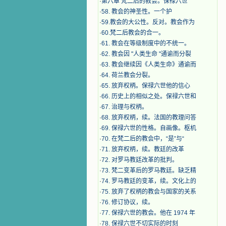
·
第六章 梵二后的教会。保禄六世
·
​58. 教会的神圣性。一个护
·
59.教会的大公性。反对。教会作为
·
60.梵二后教会的合一。
·
61. 教会在等级制度中的不统一。
·
62. 教会因 "人类生命 "通谕而分裂
·
63. 教会继续因《人类生命》通谕而
·
64. 荷兰教会分裂。
·
65. 放弃权柄。保禄六世他的信心
·
66. 历史上的相似之处。保禄六世和
·
67. 治理与权柄。
·
68. 放弃权柄，续。法国的教理问答
·
69. 保禄六世的性格。自画像。枢机
·
70. 在梵二后的教会中，“是”与“
·
71. 放弃权柄，续。教廷的改革
·
72. 对罗马教廷改革的批判。
·
73. 梵二变革后的罗马教廷。缺乏精
·
74. 罗马教廷的变革，续。文化上的
·
75. 放弃了权柄的教会与国家的关系
·
76. 修订协议，续。
·
77. 保禄六世的教会。他在 1974 年
·
78. 保禄六世不切实际的时刻