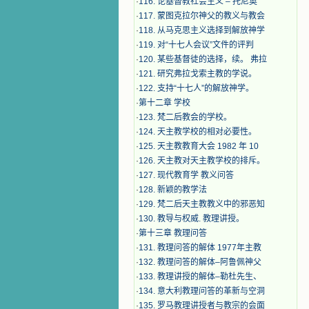
·
116. 论基督教社会主义 – 托尼奥
·
117. 蒙图克拉尔神父的教义与教会
·
118. 从马克思主义选择到解放神学
·
119. 对“十七人会议”文件的评判
·
120. 某些基督徒的选择，续。 弗拉
·
121. 研究弗拉戈索主教的学说。
·
122. 支持“十七人”的解放神学。
·
第十二章 学校
·
123. 梵二后教会的学校。
·
124. 天主教学校的相对必要性。
·
125. 天主教教育大会 1982 年 10
·
126. 天主教对天主教学校的排斥。
·
127. 现代教育学 教义问答
·
128. 新颖的教学法
·
129. 梵二后天主教教义中的邪恶知
·
130. 教导与权威. 教理讲授。
·
第十三章 教理问答
·
131. 教理问答的解体 1977年主教
·
132. 教理问答的解体–阿鲁佩神父
·
133. 教理讲授的解体–勒杜先生、
·
134. 意大利教理问答的革新与空洞
·
135. 罗马教理讲授者与教宗的会面