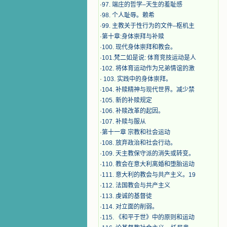
·
97. 端庄的哲学–天生的羞耻感
·
98. 个人耻辱。赖希
·
99. 主教关于性行为的文件–枢机主
·
第十章:身体崇拜与补赎
·
100. 现代身体崇拜和教会。
·
101.梵二如是说: 体育竞技运动是人
·
102. 将体育运动作为兄弟情谊的激
·
103. 实践中的身体崇拜。
·
104. 补赎精神与现代世界。减少禁
·
105. 新的补赎规定
·
106. 补赎改革的起因。
·
107. 补赎与服从
·
第十一章 宗教和社会运动
·
108. 放弃政治和社会行动。
·
109. 天主教保守派的消失或转变。
·
110. 教会在意大利离婚和堕胎运动
·
111. 意大利的教会与共产主义。19
·
112. 法国教会与共产主义
·
113. 虔诚的基督徒
·
114. 对立面的削弱。
·
115. 《和平于世》中的原则和运动