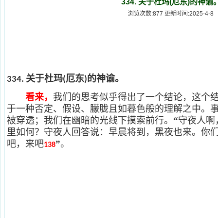
334. 关于杜玛(厄东)的神谕
浏览次数:877 更新时间:2025-4-8
关于杜玛
厄东
的神谕。
334.
(
)
看来，
我们的思考似乎得出了一个结论，这个
于一种否定、假设、朦胧且如暮色般的理解之中。
被穿透；我们在幽暗的光线下摸索前行。
“
守夜人啊
里如何？守夜人回答说：早晨将到，黑夜也来。你
吧，来吧
”
。
138