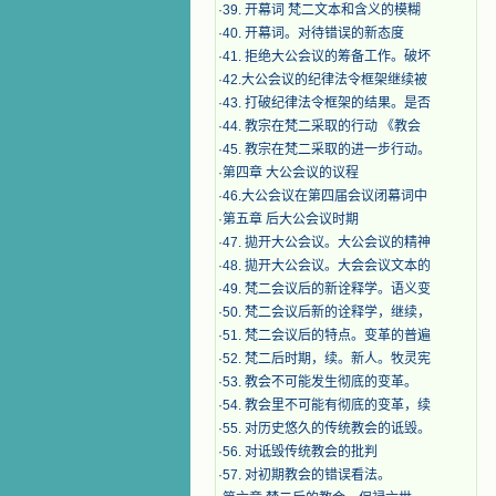
·
39. 开幕词 梵二文本和含义的模糊
·
40. 开幕词。对待错误的新态度
·
41. 拒绝大公会议的筹备工作。破坏
·
42.大公会议的纪律法令框架继续被
·
43. 打破纪律法令框架的结果。是否
·
44. 教宗在梵二采取的行动 《教会
·
45. 教宗在梵二采取的进一步行动。
·
第四章 大公会议的议程
·
46.大公会议在第四届会议闭幕词中
·
第五章 后大公会议时期
·
47. 拋开大公会议。大公会议的精神
·
48. 拋开大公会议。大会会议文本的
·
49. 梵二会议后的新诠释学。语义变
·
50. 梵二会议后新的诠释学，继续，
·
51. 梵二会议后的特点。变革的普遍
·
52. 梵二后时期，续。新人。牧灵宪
·
53. 教会不可能发生彻底的变革。
·
54. 教会里不可能有彻底的变革，续
·
55. 对历史悠久的传统教会的诋毁。
·
56. 对诋毁传统教会的批判
·
57. 对初期教会的错误看法。