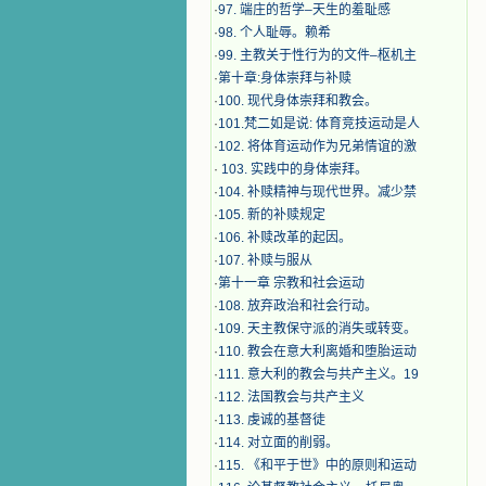
·
97. 端庄的哲学–天生的羞耻感
·
98. 个人耻辱。赖希
·
99. 主教关于性行为的文件–枢机主
·
第十章:身体崇拜与补赎
·
100. 现代身体崇拜和教会。
·
101.梵二如是说: 体育竞技运动是人
·
102. 将体育运动作为兄弟情谊的激
·
103. 实践中的身体崇拜。
·
104. 补赎精神与现代世界。减少禁
·
105. 新的补赎规定
·
106. 补赎改革的起因。
·
107. 补赎与服从
·
第十一章 宗教和社会运动
·
108. 放弃政治和社会行动。
·
109. 天主教保守派的消失或转变。
·
110. 教会在意大利离婚和堕胎运动
·
111. 意大利的教会与共产主义。19
·
112. 法国教会与共产主义
·
113. 虔诚的基督徒
·
114. 对立面的削弱。
·
115. 《和平于世》中的原则和运动