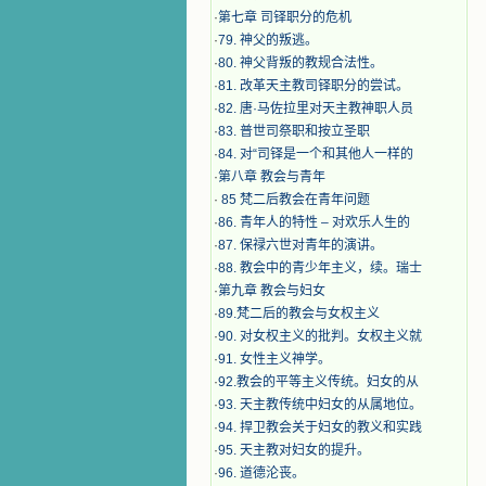
·
第七章 司铎职分的危机
·
79. 神父的叛逃。
·
80. 神父背叛的教规合法性。
·
81. 改革天主教司铎职分的尝试。
·
82. 唐·马佐拉里对天主教神职人员
·
83. 普世司祭职和按立圣职
·
84. 对“司铎是一个和其他人一样的
·
第八章 教会与青年
·
​ 85 梵二后教会在青年问题
·
86. 青年人的特性 – 对欢乐人生的
·
87. 保禄六世对青年的演讲。
·
88. 教会中的青少年主义，续。瑞士
·
第九章 教会与妇女
·
89.梵二后的教会与女权主义
·
90. 对女权主义的批判。女权主义就
·
91. 女性主义神学。
·
92.教会的平等主义传统。妇女的从
·
93. 天主教传统中妇女的从属地位。
·
94. 捍卫教会关于妇女的教义和实践
·
95. 天主教对妇女的提升。
·
96. 道德沦丧。