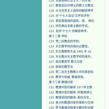
·
116. 论基督教社会主义 – 托尼奥
·
117. 蒙图克拉尔神父的教义与教会
·
118. 从马克思主义选择到解放神学
·
119. 对“十七人会议”文件的评判
·
120. 某些基督徒的选择，续。 弗拉
·
121. 研究弗拉戈索主教的学说。
·
122. 支持“十七人”的解放神学。
·
第十二章 学校
·
123. 梵二后教会的学校。
·
124. 天主教学校的相对必要性。
·
125. 天主教教育大会 1982 年 10
·
126. 天主教对天主教学校的排斥。
·
127. 现代教育学 教义问答
·
128. 新颖的教学法
·
129. 梵二后天主教教义中的邪恶知
·
130. 教导与权威. 教理讲授。
·
第十三章 教理问答
·
131. 教理问答的解体 1977年主教
·
132. 教理问答的解体–阿鲁佩神父
·
133. 教理讲授的解体–勒杜先生、
·
134. 意大利教理问答的革新与空洞
·
135. 罗马教理讲授者与教宗的会面