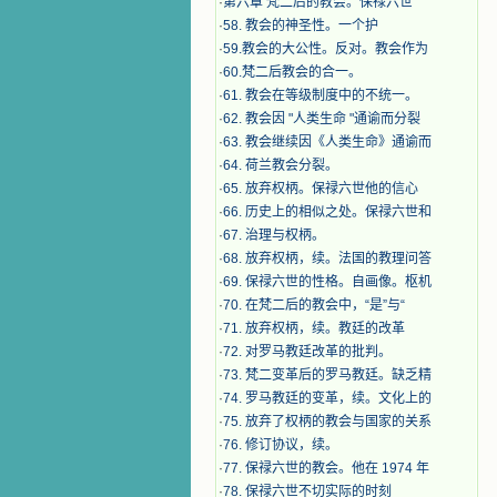
·
第六章 梵二后的教会。保禄六世
·
​58. 教会的神圣性。一个护
·
59.教会的大公性。反对。教会作为
·
60.梵二后教会的合一。
·
61. 教会在等级制度中的不统一。
·
62. 教会因 "人类生命 "通谕而分裂
·
63. 教会继续因《人类生命》通谕而
·
64. 荷兰教会分裂。
·
65. 放弃权柄。保禄六世他的信心
·
66. 历史上的相似之处。保禄六世和
·
67. 治理与权柄。
·
68. 放弃权柄，续。法国的教理问答
·
69. 保禄六世的性格。自画像。枢机
·
70. 在梵二后的教会中，“是”与“
·
71. 放弃权柄，续。教廷的改革
·
72. 对罗马教廷改革的批判。
·
73. 梵二变革后的罗马教廷。缺乏精
·
74. 罗马教廷的变革，续。文化上的
·
75. 放弃了权柄的教会与国家的关系
·
76. 修订协议，续。
·
77. 保禄六世的教会。他在 1974 年
·
78. 保禄六世不切实际的时刻