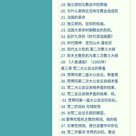
·
19. 独立原则与教会中的弊端
·
20. 为什么案例论没有在教会造成危
·
21. 法国的革命
·
22. 独立原则。信仰的权威。
·
23. 法国大革命时期教会的危机。
·
24. 庇护九世的《时代谬误纲要》
·
25. 时代精神：亚历山大-曼佐尼
·
26. 现代主义危机 第二次教义大纲
·
27. 前天主教危机与第三次教义大纲
·
28. 《人类通谕》（1950年）
·
第三章 梵二大公会议的筹备
·
29. 梵蒂冈第二届大公会议。筹备情
·
30. 梵蒂冈第二次大公会议自相矛盾
·
31. 梵二大公会议自相矛盾的结果，
·
32. 梵二会议自相矛盾的结果、续。
·
33. 梵蒂冈第一届大公会议的目标。
·
34. 梵二的目标 司铎职务
·
35. 对梵二会议乐观的期望。
·
36.蒙蒂尼枢机主教的预测。他的极
·
37. 灾难性预测。德日进著作中存在
·
38. 梵二开幕词 世界的对抗。教会