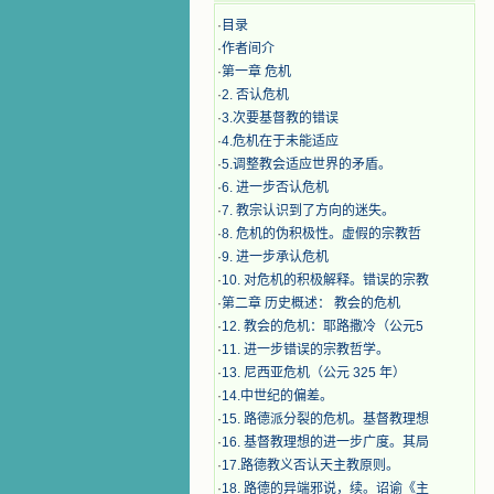
·
目录
·
作者间介
·
第一章 危机
·
2. 否认危机
·
3.次要基督教的错误
·
4.危机在于未能适应
·
5.调整教会适应世界的矛盾。
·
6. 进一步否认危机
·
7. 教宗认识到了方向的迷失。
·
8. 危机的伪积极性。虚假的宗教哲
·
9. 进一步承认危机
·
10. 对危机的积极解释。错误的宗教
·
第二章 历史概述： 教会的危机
·
12. 教会的危机：耶路撒冷（公元5
·
11. 进一步错误的宗教哲学。
·
13. 尼西亚危机（公元 325 年）
·
14.中世纪的偏差。
·
15. 路德派分裂的危机。基督教理想
·
16. 基督教理想的进一步广度。其局
·
17.路德教义否认天主教原则。
·
18. 路德的异端邪说，续。诏谕《主