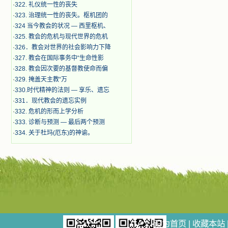
·
322. 礼仪统一性的丧失
·
323. 治理统一性的丧失。枢机团的
·
324 当今教会的状况 — 西里枢机、
·
325. 教会的危机与现代世界的危机
·
326．教会对世界的社会影响力下降
·
327. 教会在国际事务中“生命性影
·
328. 教会因次要的基督教使命而偏
·
329. 掩盖天主教“万
·
330.时代精神的法则 — 享乐、遗忘
·
331．现代教会的遗忘实例
·
332. 危机的形而上学分析
·
333. 诊断与预测 — 最后两个预测
·
334. 关于杜玛(厄东)的神谕。
设为首页
|
收藏本站