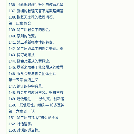
·
136. 《新编教理问答》与教宗若望
·
137. 新编的教理问答不是教理问答
·
138. 恢复天主教的教理问答。
·
第十四章 修会
·
139. 梵二后教会中的修会。
·
140. 原则的改变。
·
141. 梵二革新根本性的转变。
·
142. 梵二后改革中的修会美德。贞
·
143. 贫穷与顺从
·
144. 修会对服从的新概念。
·
145. 罗斯米尼关于修会服从的教导
·
146. 服从会规与修会团体生活
·
第十五章 皮浪主义
·
147. 论证的神学背景。
·
148. 教会中的皮浪主义。枢机主教
·
149. 贬低理性 — 沙利文，创新者
·
150. 贬低理性，继续 — 帕多瓦神
·
第十六章 对 话
·
151. 梵二后的“对话”与讨论主义
·
152. 对话哲学。
·
153. 对话的适当性。