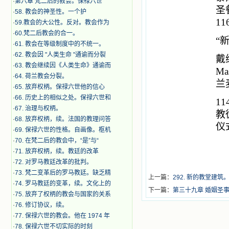
·
第六章 梵二后的教会。保禄六世
圣餐
·
​58. 教会的神圣性。一个护
11
·
59.教会的大公性。反对。教会作为
·
60.梵二后教会的合一。
“
·
61. 教会在等级制度中的不统一。
·
62. 教会因 "人类生命 "通谕而分裂
戴维
·
63. 教会继续因《人类生命》通谕而
M
·
64. 荷兰教会分裂。
兰
·
65. 放弃权柄。保禄六世他的信心
·
66. 历史上的相似之处。保禄六世和
11
·
67. 治理与权柄。
教
·
68. 放弃权柄，续。法国的教理问答
仪
·
69. 保禄六世的性格。自画像。枢机
·
70. 在梵二后的教会中，“是”与“
·
71. 放弃权柄，续。教廷的改革
·
72. 对罗马教廷改革的批判。
·
73. 梵二变革后的罗马教廷。缺乏精
上一篇：
292. 新的教堂建筑
·
74. 罗马教廷的变革，续。文化上的
下一篇：
第三十九章 婚姻圣
·
75. 放弃了权柄的教会与国家的关系
·
76. 修订协议，续。
·
77. 保禄六世的教会。他在 1974 年
·
78. 保禄六世不切实际的时刻