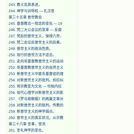
·
243. 教义及其表述。
·
244. 神学与训导权 — 孔汉思
·
第三十五章 普世教会 .
·
245. 基督教合一观念的变化 — 19
·
246. 梵二大公会议的变革 — 反面
·
247. 梵后的普世主义，保禄六世，
·
248. 梵二会议后普世主义的后果。
·
249. 普世主义的政治性质。
·
250. 现行的普世方法不适合。
·
251. 走向非基督教普世主义的运动
·
252. 非基督教普世主义的自然主义
·
253. 新普世主义中匿名基督徒的理
·
254. 对新普世主义的批判。伯拉纠
·
255. 将宗教变为文化 — 坎帕内拉
·
256. 现代心理学对新普世主义的影
·
257. 《罗马观察报》的两篇文章对
·
258. 对新普世主义的批判。传教的
·
259. 新普世主义的神学弱点。
·
260. 普世主义的真实状况。从宗教
·
第三十六章 圣事，受洗
·
261. 圣礼神学的变化。