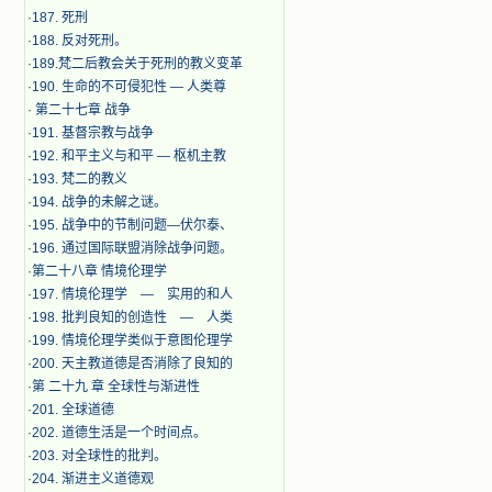
·
187. 死刑
·
188. 反对死刑。
·
189.梵二后教会关于死刑的教义变革
·
190. 生命的不可侵犯性 — 人类尊
·
第二十七章 战争
·
191. 基督宗教与战争
·
192. 和平主义与和平 — 枢机主教
·
193. 梵二的教义
·
194. 战争的未解之谜。
·
195. 战争中的节制问题—伏尔泰、
·
196. 通过国际联盟消除战争问题。
·
第二十八章 情境伦理学
·
197. 情境伦理学 — 实用的和人
·
198. 批判良知的创造性 — 人类
·
199. 情境伦理学类似于意图伦理学
·
200. 天主教道德是否消除了良知的
·
第 二十九 章 全球性与渐进性
·
201. 全球道德
·
202. 道德生活是一个时间点。
·
203. 对全球性的批判。
·
204. 渐进主义道德观