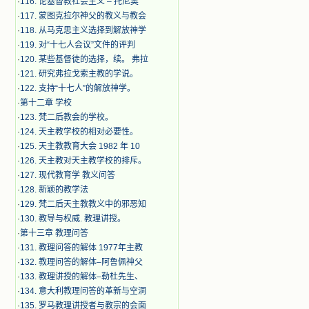
·
116. 论基督教社会主义 – 托尼奥
·
117. 蒙图克拉尔神父的教义与教会
·
118. 从马克思主义选择到解放神学
·
119. 对“十七人会议”文件的评判
·
120. 某些基督徒的选择，续。 弗拉
·
121. 研究弗拉戈索主教的学说。
·
122. 支持“十七人”的解放神学。
·
第十二章 学校
·
123. 梵二后教会的学校。
·
124. 天主教学校的相对必要性。
·
125. 天主教教育大会 1982 年 10
·
126. 天主教对天主教学校的排斥。
·
127. 现代教育学 教义问答
·
128. 新颖的教学法
·
129. 梵二后天主教教义中的邪恶知
·
130. 教导与权威. 教理讲授。
·
第十三章 教理问答
·
131. 教理问答的解体 1977年主教
·
132. 教理问答的解体–阿鲁佩神父
·
133. 教理讲授的解体–勒杜先生、
·
134. 意大利教理问答的革新与空洞
·
135. 罗马教理讲授者与教宗的会面