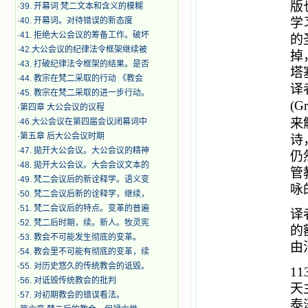
版
·
39. 开幕词 梵二文本和含义的模糊
·
40. 开幕词。对待错误的新态度
学
·
41. 拒绝大公会议的筹备工作。破坏
的
·
42.大公会议的纪律法令框架继续被
掉
·
43. 打破纪律法令框架的结果。是否
塔
·
44. 教宗在梵二采取的行动 《教会
译
·
45. 教宗在梵二采取的进一步行动。
(Gr
·
第四章 大公会议的议程
来
·
46.大公会议在第四届会议闭幕词中
·
第五章 后大公会议时期
诗
·
47. 拋开大公会议。大公会议的精神
仍
·
48. 拋开大公会议。大会会议文本的
管
·
49. 梵二会议后的新诠释学。语义变
咏
·
50. 梵二会议后新的诠释学，继续，
·
51. 梵二会议后的特点。变革的普遍
译
·
52. 梵二后时期，续。新人。牧灵宪
的
·
53. 教会不可能发生彻底的变革。
由
·
54. 教会里不可能有彻底的变革，续
·
55. 对历史悠久的传统教会的诋毁。
11
·
56. 对诋毁传统教会的批判
天
·
57. 对初期教会的错误看法。
泰