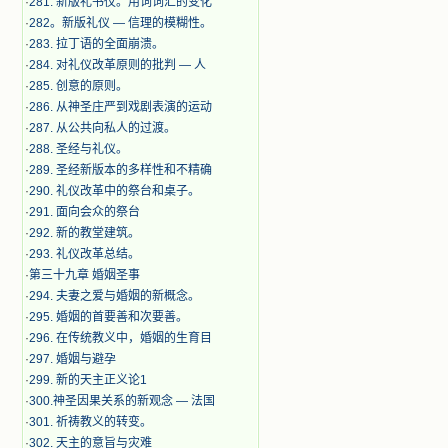
·
281. 新版礼书仪。用词词汇的变化
·
282。新版礼仪 — 信理的模糊性。
·
283. 拉丁语的全面崩溃。
·
284. 对礼仪改革原则的批判 — 人
·
285. 创意的原则。
·
286. 从神圣庄严到戏剧表演的运动
·
287. 从公共向私人的过渡。
·
288. 圣经与礼仪。
·
289. 圣经新版本的多样性和不精确
·
290. 礼仪改革中的祭台和桌子。
·
291. 面向会众的祭台
·
292. 新的教堂建筑。
·
293. 礼仪改革总结。
·
第三十九章 婚姻圣事
·
294. 夫妻之爱与婚姻的新概念。
·
295. 婚姻的首要善和次要善。
·
296. 在传统教义中，婚姻的生育目
·
297. 婚姻与避孕
·
299. 新的天主正义论1
·
300.神圣因果关系的新观念 — 法国
·
301. 祈祷教义的转变。
·
302. 天主的意旨与灾难