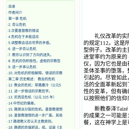
·
目录
·
作者间介
·
第一章 危机
·
2. 否认危机
·
3.次要基督教的错误
礼仪改革的实际
·
4.危机在于未能适应
的规定112。这
·
5.调整教会适应世界的矛盾。
·
6. 进一步否认危机
型例子。改革的主
·
7. 教宗认识到了方向的迷失。
进堂率约为原来的
·
8. 危机的伪积极性。虚假的宗教哲
仪，因为它也是由
·
9. 进一步承认危机
圣体圣事的堕落，
·
10. 对危机的积极解释。错误的宗教
引起的。尽管如此
·
第二章 历史概述： 教会的危机
活的全面革新起到
·
12. 教会的危机：耶路撒冷（公元5
性的变革，但有确
·
11. 进一步错误的宗教哲学。
·
13. 尼西亚危机（公元 325 年）
以按照他们的信仰
·
14.中世纪的偏差。
新教泰泽Taizé P
·
15. 路德派分裂的危机。基督教理想
的成果之一可能是
·
16. 基督教理想的进一步广度。其局
·
17.路德教义否认天主教原则。
餐，这在神学上是可
·
18. 路德的异端邪说，续。诏谕《主