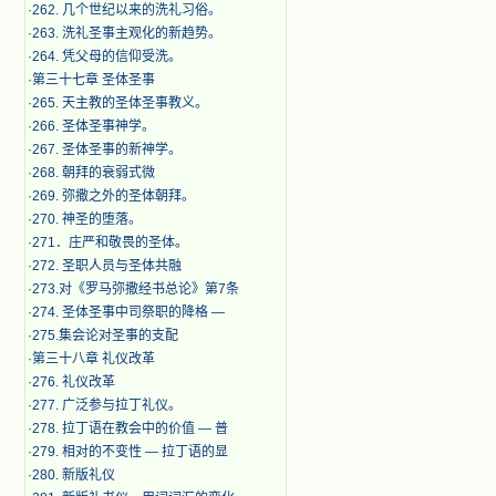
·
262. 几个世纪以来的洗礼习俗。
·
263. 洗礼圣事主观化的新趋势。
·
264. 凭父母的信仰受洗。
·
第三十七章 圣体圣事
·
265. 天主教的圣体圣事教义。
·
266. 圣体圣事神学。
·
267. 圣体圣事的新神学。
·
268. 朝拜的衰弱式微
·
269. 弥撒之外的圣体朝拜。
·
270. 神圣的堕落。
·
271．庄严和敬畏的圣体。
·
272. 圣职人员与圣体共融
·
273.对《罗马弥撒经书总论》第7条
·
274. 圣体圣事中司祭职的降格 —
·
275.集会论对圣事的支配
·
第三十八章 礼仪改革
·
276. 礼仪改革
·
277. 广泛参与拉丁礼仪。
·
278. 拉丁语在教会中的价值 — 普
·
279. 相对的不变性 — 拉丁语的显
·
280. 新版礼仪