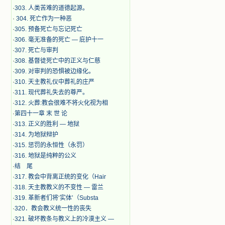
·
303. 人类苦难的道德起源。
·
304. 死亡作为一种恶
·
305. 预备死亡与忘记死亡
·
306. 毫无准备的死亡 — 庇护十一
·
307. 死亡与审判
·
308. 基督徒死亡中的正义与仁慈
·
309. 对审判的恐惧被边缘化。
·
310. 天主教礼仪中葬礼的庄严
·
311. 现代葬礼失去的尊严。
·
312. 火葬:教会很难不将火化视为相
·
第四十一章 末 世 论
·
313. 正义的胜利 — 地狱
·
314. 为地狱辩护
·
315. 惩罚的永恒性（永罚）
·
316. 地狱是纯粹的公义
·
结 尾
·
317. 教会中背离正统的变化（Hair
·
318. 天主教教义的不变性 — 雷兰
·
319. 革新者们将‘实体’（Substa
·
320．教会教义统一性的丧失
·
321. 破坏教条与教义上的冷漠主义 —