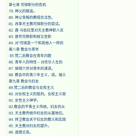
·
第七章 司铎职分的危机
·
79. 神父的叛逃。
·
80. 神父背叛的教规合法性。
·
81. 改革天主教司铎职分的尝试。
·
82. 唐·马佐拉里对天主教神职人员
·
83. 普世司祭职和按立圣职
·
84. 对“司铎是一个和其他人一样的
·
第八章 教会与青年
·
​ 85 梵二后教会在青年问题
·
86. 青年人的特性 – 对欢乐人生的
·
87. 保禄六世对青年的演讲。
·
88. 教会中的青少年主义，续。瑞士
·
第九章 教会与妇女
·
89.梵二后的教会与女权主义
·
90. 对女权主义的批判。女权主义就
·
91. 女性主义神学。
·
92.教会的平等主义传统。妇女的从
·
93. 天主教传统中妇女的从属地位。
·
94. 捍卫教会关于妇女的教义和实践
·
95. 天主教对妇女的提升。
·
96. 道德沦丧。