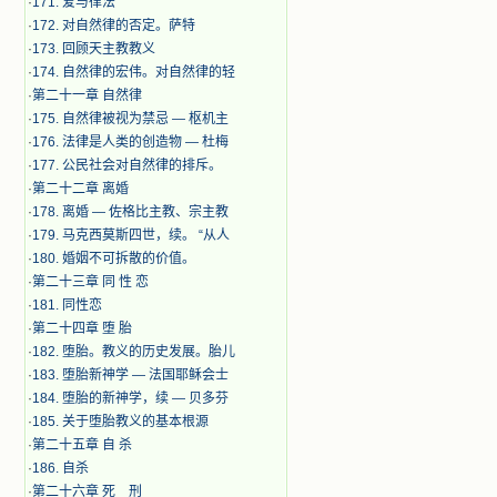
·
171. 爱与律法
·
172. 对自然律的否定。萨特
·
173. 回顾天主教教义
·
174. 自然律的宏伟。对自然律的轻
·
第二十一章 自然律
·
175. 自然律被视为禁忌 — 枢机主
·
176. 法律是人类的创造物 — 杜梅
·
177. 公民社会对自然律的排斥。
·
第二十二章 离婚
·
178. 离婚 — 佐格比主教、宗主教
·
179. 马克西莫斯四世，续。 “从人
·
180. 婚姻不可拆散的价值。
·
第二十三章 同 性 恋
·
181. 同性恋
·
第二十四章 堕 胎
·
182. 堕胎。教义的历史发展。胎儿
·
183. 堕胎新神学 — 法国耶稣会士
·
184. 堕胎的新神学，续 — 贝多芬
·
185. 关于堕胎教义的基本根源
·
第二十五章 自 杀
·
186. 自杀
·
第二十六章 死 刑