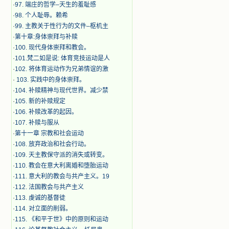
·
97. 端庄的哲学–天生的羞耻感
·
98. 个人耻辱。赖希
·
99. 主教关于性行为的文件–枢机主
·
第十章:身体崇拜与补赎
·
100. 现代身体崇拜和教会。
·
101.梵二如是说: 体育竞技运动是人
·
102. 将体育运动作为兄弟情谊的激
·
103. 实践中的身体崇拜。
·
104. 补赎精神与现代世界。减少禁
·
105. 新的补赎规定
·
106. 补赎改革的起因。
·
107. 补赎与服从
·
第十一章 宗教和社会运动
·
108. 放弃政治和社会行动。
·
109. 天主教保守派的消失或转变。
·
110. 教会在意大利离婚和堕胎运动
·
111. 意大利的教会与共产主义。19
·
112. 法国教会与共产主义
·
113. 虔诚的基督徒
·
114. 对立面的削弱。
·
115. 《和平于世》中的原则和运动