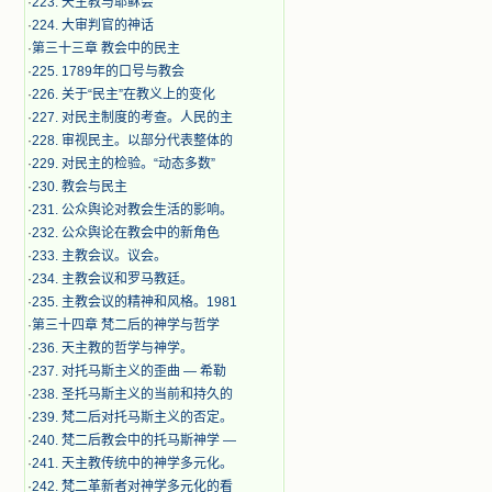
·
223. 天主教与耶稣会
·
224. 大审判官的神话
·
第三十三章 教会中的民主
·
225. 1789年的口号与教会
·
226. 关于“民主”在教义上的变化
·
227. 对民主制度的考查。人民的主
·
228. 审视民主。以部分代表整体的
·
229. 对民主的检验。“动态多数”
·
230. 教会与民主
·
231. 公众舆论对教会生活的影响。
·
232. 公众舆论在教会中的新角色
·
233. 主教会议。议会。
·
234. 主教会议和罗马教廷。
·
235. 主教会议的精神和风格。1981
·
第三十四章 梵二后的神学与哲学
·
236. 天主教的哲学与神学。
·
237. 对托马斯主义的歪曲 — 希勒
·
238. 圣托马斯主义的当前和持久的
·
239. 梵二后对托马斯主义的否定。
·
240. 梵二后教会中的托马斯神学 —
·
241. 天主教传统中的神学多元化。
·
242. 梵二革新者对神学多元化的看