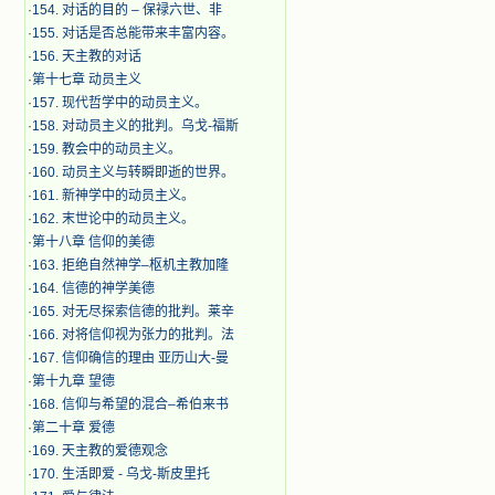
·
154. 对话的目的 – 保禄六世、非
·
155. 对话是否总能带来丰富内容。
·
156. 天主教的对话
·
第十七章 动员主义
·
157. 现代哲学中的动员主义。
·
158. 对动员主义的批判。乌戈-福斯
·
159. 教会中的动员主义。
·
160. 动员主义与转瞬即逝的世界。
·
161. 新神学中的动员主义。
·
162. 末世论中的动员主义。
·
第十八章 信仰的美德
·
163. 拒绝自然神学–枢机主教加隆
·
164. 信德的神学美德
·
165. 对无尽探索信德的批判。莱辛
·
166. 对将信仰视为张力的批判。法
·
167. 信仰确信的理由 亚历山大-曼
·
第十九章 望德
·
168. 信仰与希望的混合–希伯来书
·
第二十章 爱德
·
169. 天主教的爱德观念
·
170. 生活即爱 - 乌戈-斯皮里托