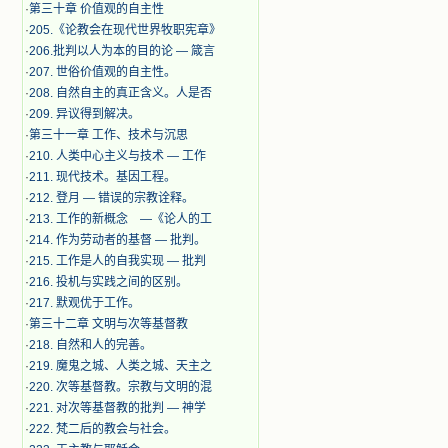
·
第三十章 价值观的自主性
·
205.《论教会在现代世界牧职宪章》
·
206.批判以人为本的目的论 — 箴言
·
207. 世俗价值观的自主性。
·
208. 自然自主的真正含义。人是否
·
209. 异议得到解决。
·
第三十一章 工作、技术与沉思
·
210. 人类中心主义与技术 — 工作
·
211. 现代技术。基因工程。
·
212. 登月 — 错误的宗教诠释。
·
213. 工作的新概念 —《论人的工
·
214. 作为劳动者的基督 — 批判。
·
215. 工作是人的自我实现 — 批判
·
216. 投机与实践之间的区别。
·
217. 默观优于工作。
·
第三十二章 文明与次等基督教
·
218. 自然和人的完善。
·
219. 魔鬼之城、人类之城、天主之
·
220. 次等基督教。宗教与文明的混
·
221. 对次等基督教的批判 — 神学
·
222. 梵二后的教会与社会。