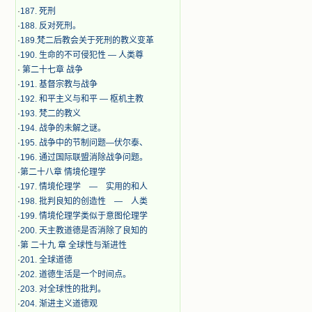
·
187. 死刑
·
188. 反对死刑。
·
189.梵二后教会关于死刑的教义变革
·
190. 生命的不可侵犯性 — 人类尊
·
第二十七章 战争
·
191. 基督宗教与战争
·
192. 和平主义与和平 — 枢机主教
·
193. 梵二的教义
·
194. 战争的未解之谜。
·
195. 战争中的节制问题—伏尔泰、
·
196. 通过国际联盟消除战争问题。
·
第二十八章 情境伦理学
·
197. 情境伦理学 — 实用的和人
·
198. 批判良知的创造性 — 人类
·
199. 情境伦理学类似于意图伦理学
·
200. 天主教道德是否消除了良知的
·
第 二十九 章 全球性与渐进性
·
201. 全球道德
·
202. 道德生活是一个时间点。
·
203. 对全球性的批判。
·
204. 渐进主义道德观