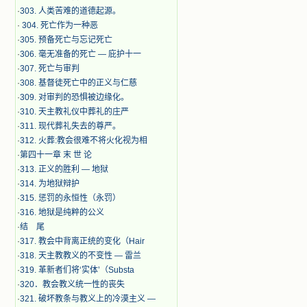
·
303. 人类苦难的道德起源。
·
304. 死亡作为一种恶
·
305. 预备死亡与忘记死亡
·
306. 毫无准备的死亡 — 庇护十一
·
307. 死亡与审判
·
308. 基督徒死亡中的正义与仁慈
·
309. 对审判的恐惧被边缘化。
·
310. 天主教礼仪中葬礼的庄严
·
311. 现代葬礼失去的尊严。
·
312. 火葬:教会很难不将火化视为相
·
第四十一章 末 世 论
·
313. 正义的胜利 — 地狱
·
314. 为地狱辩护
·
315. 惩罚的永恒性（永罚）
·
316. 地狱是纯粹的公义
·
结 尾
·
317. 教会中背离正统的变化（Hair
·
318. 天主教教义的不变性 — 雷兰
·
319. 革新者们将‘实体’（Substa
·
320．教会教义统一性的丧失
·
321. 破坏教条与教义上的冷漠主义 —