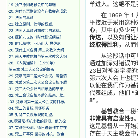
羊进入。这
绝
不是
·
19. 独立原则与教会中的弊端
·
20. 为什么案例论没有在教会造成危
在 1969 年 
·
21. 法国的革命
乎接近
于
采用这种
·
22. 独立原则。信仰的权威。
心
，其中有多少可
·
23. 法国大革命时期教会的危机。
传达
，以及
如何让
·
24. 庇护九世的《时代谬误纲要》
·
25. 时代精神：亚历山大-曼佐尼
终取得胜利，
从而
·
26. 现代主义危机 第二次教义大纲
从这段话中可以
·
27. 前天主教危机与第三次教义大纲
通过加深对错误的
·
28. 《人类通谕》（1950年）
·
第三章 梵二大公会议的筹备
23日对神圣学院
·
29. 梵蒂冈第二届大公会议。筹备情
第六次大会上也提
·
30. 梵蒂冈第二次大公会议自相矛盾
以便在我们作为基
·
31. 梵二大公会议自相矛盾的结果，
代表组成，他们
“
·
32. 梵二会议自相矛盾的结果、续。
8”
。
·
33. 梵蒂冈第一届大公会议的目标。
·
34. 梵二的目标 司铎职务
基督教合一秘书
·
35. 对梵二会议乐观的期望。
非常具有启发性9
·
36.蒙蒂尼枢机主教的预测。他的极
这是基督从一开始
·
37. 灾难性预测。德日进著作中存在
存在于天主教会中
·
38. 梵二开幕词 世界的对抗。教会