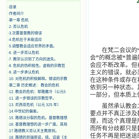
·
目录
·
作者间介
·
第一章 危机
·
2. 否认危机
·
3.次要基督教的错误
·
4.危机在于未能适应
·
5.调整教会适应世界的矛盾。
在梵二会议的
·
6. 进一步否认危机
会
”
的概念被
“
普遍
·
7. 教宗认识到了方向的迷失。
会应不断改革。但
·
8. 危机的伪积极性。虚假的宗教哲
主义的错误，就必
·
9. 进一步承认危机
·
10. 对危机的积极解释。错误的宗教
在这种条件或存在
·
第二章 历史概述： 教会的危机
依到另一种状态。
·
12. 教会的危机：耶路撒冷（公元5
一部分，但本质上
·
11. 进一步错误的宗教哲学。
·
13. 尼西亚危机（公元 325 年）
虽然承认教会之间
·
14.中世纪的偏差。
要点并不真正涉及
·
15. 路德派分裂的危机。基督教理想
理，而这个真理是
·
16. 基督教理想的进一步广度。其局
而所有分歧都只是
·
17.路德教义否认天主教原则。
任务不再是把迷途
·
18. 路德的异端邪说，续。诏谕《主