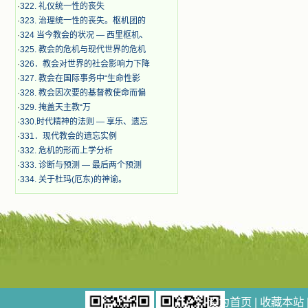
·
322. 礼仪统一性的丧失
·
323. 治理统一性的丧失。枢机团的
·
324 当今教会的状况 — 西里枢机、
·
325. 教会的危机与现代世界的危机
·
326．教会对世界的社会影响力下降
·
327. 教会在国际事务中“生命性影
·
328. 教会因次要的基督教使命而偏
·
329. 掩盖天主教“万
·
330.时代精神的法则 — 享乐、遗忘
·
331．现代教会的遗忘实例
·
332. 危机的形而上学分析
·
333. 诊断与预测 — 最后两个预测
·
334. 关于杜玛(厄东)的神谕。
设为首页
|
收藏本站