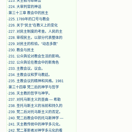
·
223. 天主教与耶稣会
·
224. 大审判官的神话
·
第三十三章 教会中的民主
·
225. 1789年的口号与教会
·
226. 关于“民主”在教义上的变化
·
227. 对民主制度的考查。人民的主
·
228. 审视民主。以部分代表整体的
·
229. 对民主的检验。“动态多数”
·
230. 教会与民主
·
231. 公众舆论对教会生活的影响。
·
232. 公众舆论在教会中的新角色
·
233. 主教会议。议会。
·
234. 主教会议和罗马教廷。
·
235. 主教会议的精神和风格。1981
·
第三十四章 梵二后的神学与哲学
·
236. 天主教的哲学与神学。
·
237. 对托马斯主义的歪曲 — 希勒
·
238. 圣托马斯主义的当前和持久的
·
239. 梵二后对托马斯主义的否定。
·
240. 梵二后教会中的托马斯神学 —
·
241. 天主教传统中的神学多元化。
·
242. 梵二革新者对神学多元化的看