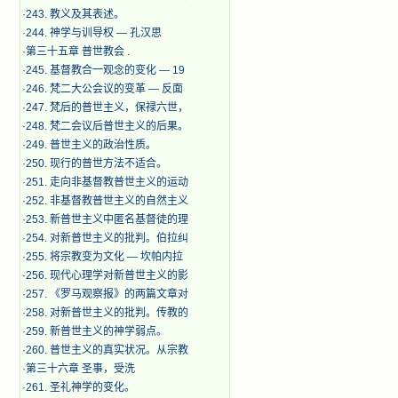
·
243. 教义及其表述。
·
244. 神学与训导权 — 孔汉思
·
第三十五章 普世教会 .
·
245. 基督教合一观念的变化 — 19
·
246. 梵二大公会议的变革 — 反面
·
247. 梵后的普世主义，保禄六世，
·
248. 梵二会议后普世主义的后果。
·
249. 普世主义的政治性质。
·
250. 现行的普世方法不适合。
·
251. 走向非基督教普世主义的运动
·
252. 非基督教普世主义的自然主义
·
253. 新普世主义中匿名基督徒的理
·
254. 对新普世主义的批判。伯拉纠
·
255. 将宗教变为文化 — 坎帕内拉
·
256. 现代心理学对新普世主义的影
·
257. 《罗马观察报》的两篇文章对
·
258. 对新普世主义的批判。传教的
·
259. 新普世主义的神学弱点。
·
260. 普世主义的真实状况。从宗教
·
第三十六章 圣事，受洗
·
261. 圣礼神学的变化。