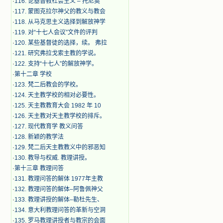
·
116. 论基督教社会主义 – 托尼奥
·
117. 蒙图克拉尔神父的教义与教会
·
118. 从马克思主义选择到解放神学
·
119. 对“十七人会议”文件的评判
·
120. 某些基督徒的选择，续。 弗拉
·
121. 研究弗拉戈索主教的学说。
·
122. 支持“十七人”的解放神学。
·
第十二章 学校
·
123. 梵二后教会的学校。
·
124. 天主教学校的相对必要性。
·
125. 天主教教育大会 1982 年 10
·
126. 天主教对天主教学校的排斥。
·
127. 现代教育学 教义问答
·
128. 新颖的教学法
·
129. 梵二后天主教教义中的邪恶知
·
130. 教导与权威. 教理讲授。
·
第十三章 教理问答
·
131. 教理问答的解体 1977年主教
·
132. 教理问答的解体–阿鲁佩神父
·
133. 教理讲授的解体–勒杜先生、
·
134. 意大利教理问答的革新与空洞
·
135. 罗马教理讲授者与教宗的会面