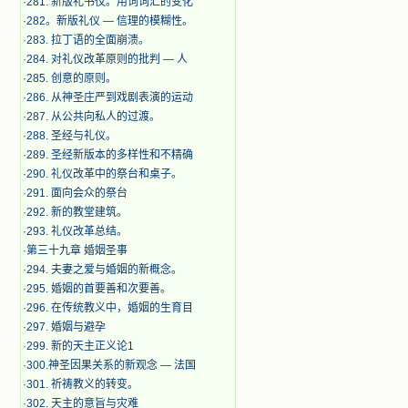
·
281. 新版礼书仪。用词词汇的变化
·
282。新版礼仪 — 信理的模糊性。
·
283. 拉丁语的全面崩溃。
·
284. 对礼仪改革原则的批判 — 人
·
285. 创意的原则。
·
286. 从神圣庄严到戏剧表演的运动
·
287. 从公共向私人的过渡。
·
288. 圣经与礼仪。
·
289. 圣经新版本的多样性和不精确
·
290. 礼仪改革中的祭台和桌子。
·
291. 面向会众的祭台
·
292. 新的教堂建筑。
·
293. 礼仪改革总结。
·
第三十九章 婚姻圣事
·
294. 夫妻之爱与婚姻的新概念。
·
295. 婚姻的首要善和次要善。
·
296. 在传统教义中，婚姻的生育目
·
297. 婚姻与避孕
·
299. 新的天主正义论1
·
300.神圣因果关系的新观念 — 法国
·
301. 祈祷教义的转变。
·
302. 天主的意旨与灾难