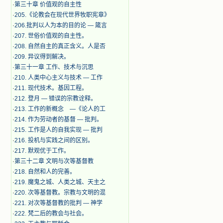
·
第三十章 价值观的自主性
·
205.《论教会在现代世界牧职宪章》
·
206.批判以人为本的目的论 — 箴言
·
207. 世俗价值观的自主性。
·
208. 自然自主的真正含义。人是否
·
209. 异议得到解决。
·
第三十一章 工作、技术与沉思
·
210. 人类中心主义与技术 — 工作
·
211. 现代技术。基因工程。
·
212. 登月 — 错误的宗教诠释。
·
213. 工作的新概念 —《论人的工
·
214. 作为劳动者的基督 — 批判。
·
215. 工作是人的自我实现 — 批判
·
216. 投机与实践之间的区别。
·
217. 默观优于工作。
·
第三十二章 文明与次等基督教
·
218. 自然和人的完善。
·
219. 魔鬼之城、人类之城、天主之
·
220. 次等基督教。宗教与文明的混
·
221. 对次等基督教的批判 — 神学
·
222. 梵二后的教会与社会。