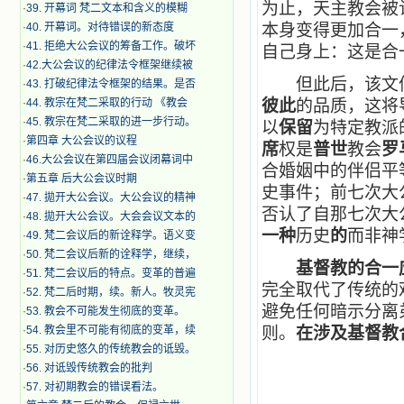
为止，天主教会被
·
39. 开幕词 梵二文本和含义的模糊
·
40. 开幕词。对待错误的新态度
本身变得更加合一
·
41. 拒绝大公会议的筹备工作。破坏
自己身上：这是合
·
42.大公会议的纪律法令框架继续被
但此后，该文件
·
43. 打破纪律法令框架的结果。是否
·
44. 教宗在梵二采取的行动 《教会
彼此
的品质，这将
·
45. 教宗在梵二采取的进一步行动。
以
保留
为特定教派
·
第四章 大公会议的议程
席
权是
普世
教会
罗
·
46.大公会议在第四届会议闭幕词中
合婚姻中的伴侣平
·
第五章 后大公会议时期
史事件；前七次大
·
47. 拋开大公会议。大公会议的精神
否认了自那七次大
·
48. 拋开大公会议。大会会议文本的
一种
历史
的
而非神
·
49. 梵二会议后的新诠释学。语义变
·
50. 梵二会议后新的诠释学，继续，
基督教的合一
·
51. 梵二会议后的特点。变革的普遍
完全取代了传统的
·
52. 梵二后时期，续。新人。牧灵宪
避免任何暗示分离
·
53. 教会不可能发生彻底的变革。
·
54. 教会里不可能有彻底的变革，续
则。
在涉及基督教
·
55. 对历史悠久的传统教会的诋毁。
·
56. 对诋毁传统教会的批判
·
57. 对初期教会的错误看法。