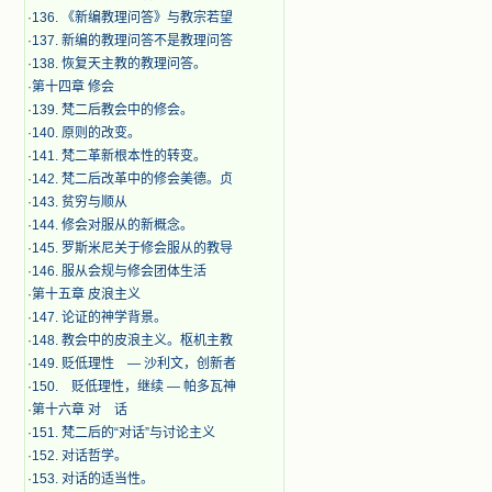
·
136. 《新编教理问答》与教宗若望
·
137. 新编的教理问答不是教理问答
·
138. 恢复天主教的教理问答。
·
第十四章 修会
·
139. 梵二后教会中的修会。
·
140. 原则的改变。
·
141. 梵二革新根本性的转变。
·
142. 梵二后改革中的修会美德。贞
·
143. 贫穷与顺从
·
144. 修会对服从的新概念。
·
145. 罗斯米尼关于修会服从的教导
·
146. 服从会规与修会团体生活
·
第十五章 皮浪主义
·
147. 论证的神学背景。
·
148. 教会中的皮浪主义。枢机主教
·
149. 贬低理性 — 沙利文，创新者
·
150. 贬低理性，继续 — 帕多瓦神
·
第十六章 对 话
·
151. 梵二后的“对话”与讨论主义
·
152. 对话哲学。
·
153. 对话的适当性。