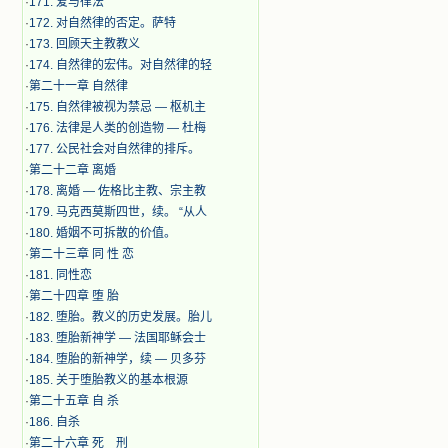
·
171. 爱与律法
·
172. 对自然律的否定。萨特
·
173. 回顾天主教教义
·
174. 自然律的宏伟。对自然律的轻
·
第二十一章 自然律
·
175. 自然律被视为禁忌 — 枢机主
·
176. 法律是人类的创造物 — 杜梅
·
177. 公民社会对自然律的排斥。
·
第二十二章 离婚
·
178. 离婚 — 佐格比主教、宗主教
·
179. 马克西莫斯四世，续。 “从人
·
180. 婚姻不可拆散的价值。
·
第二十三章 同 性 恋
·
181. 同性恋
·
第二十四章 堕 胎
·
182. 堕胎。教义的历史发展。胎儿
·
183. 堕胎新神学 — 法国耶稣会士
·
184. 堕胎的新神学，续 — 贝多芬
·
185. 关于堕胎教义的基本根源
·
第二十五章 自 杀
·
186. 自杀
·
第二十六章 死 刑