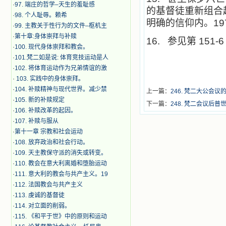
·
97. 端庄的哲学–天生的羞耻感
的基督徒重新组合
·
98. 个人耻辱。赖希
明确的信仰内。19
·
99. 主教关于性行为的文件–枢机主
·
第十章:身体崇拜与补赎
16.
参见第 151-
·
100. 现代身体崇拜和教会。
·
101.梵二如是说: 体育竞技运动是人
·
102. 将体育运动作为兄弟情谊的激
·
103. 实践中的身体崇拜。
·
104. 补赎精神与现代世界。减少禁
上一篇：
246. 梵二大公会议
·
105. 新的补赎规定
下一篇：
248. 梵二会议后
·
106. 补赎改革的起因。
·
107. 补赎与服从
·
第十一章 宗教和社会运动
·
108. 放弃政治和社会行动。
·
109. 天主教保守派的消失或转变。
·
110. 教会在意大利离婚和堕胎运动
·
111. 意大利的教会与共产主义。19
·
112. 法国教会与共产主义
·
113. 虔诚的基督徒
·
114. 对立面的削弱。
·
115. 《和平于世》中的原则和运动