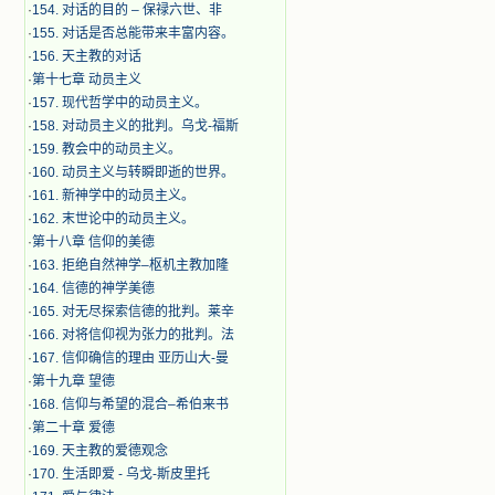
·
154. 对话的目的 – 保禄六世、非
·
155. 对话是否总能带来丰富内容。
·
156. 天主教的对话
·
第十七章 动员主义
·
157. 现代哲学中的动员主义。
·
158. 对动员主义的批判。乌戈-福斯
·
159. 教会中的动员主义。
·
160. 动员主义与转瞬即逝的世界。
·
161. 新神学中的动员主义。
·
162. 末世论中的动员主义。
·
第十八章 信仰的美德
·
163. 拒绝自然神学–枢机主教加隆
·
164. 信德的神学美德
·
165. 对无尽探索信德的批判。莱辛
·
166. 对将信仰视为张力的批判。法
·
167. 信仰确信的理由 亚历山大-曼
·
第十九章 望德
·
168. 信仰与希望的混合–希伯来书
·
第二十章 爱德
·
169. 天主教的爱德观念
·
170. 生活即爱 - 乌戈-斯皮里托