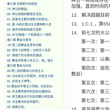
种合一将继续存在
·
第七章 司铎职分的危机
加强，直到时间的
·
79. 神父的叛逃。
·
80. 神父背叛的教规合法性。
12.
解决超越目前
·
81. 改革天主教司铎职分的尝试。
13. 1.C.1.
，第55
·
82. 唐·马佐拉里对天主教神职人员
·
83. 普世司祭职和按立圣职
14.
前七次的大公
·
84. 对“司铎是一个和其他人一样的
·
第八章 教会与青年
·
第一次：第一
·
​ 85 梵二后教会在青年问题
·
第二次：第一
·
86. 青年人的特性 – 对欢乐人生的
·
87. 保禄六世对青年的演讲。
·
第三次：以弗
·
88. 教会中的青少年主义，续。瑞士
·
第九章 教会与妇女
·
第四次：迦克
·
89.梵二后的教会与女权主义
教会）
·
90. 对女权主义的批判。女权主义就
·
91. 女性主义神学。
·
第五次：第二
·
92.教会的平等主义传统。妇女的从
·
第六次：第三
·
93. 天主教传统中妇女的从属地位。
·
94. 捍卫教会关于妇女的教义和实践
·
第七次：第二
·
95. 天主教对妇女的提升。
·
96. 道德沦丧。
15.
甚至保罗六世