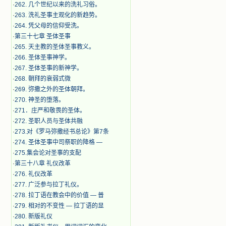
·
262. 几个世纪以来的洗礼习俗。
·
263. 洗礼圣事主观化的新趋势。
·
264. 凭父母的信仰受洗。
·
第三十七章 圣体圣事
·
265. 天主教的圣体圣事教义。
·
266. 圣体圣事神学。
·
267. 圣体圣事的新神学。
·
268. 朝拜的衰弱式微
·
269. 弥撒之外的圣体朝拜。
·
270. 神圣的堕落。
·
271．庄严和敬畏的圣体。
·
272. 圣职人员与圣体共融
·
273.对《罗马弥撒经书总论》第7条
·
274. 圣体圣事中司祭职的降格 —
·
275.集会论对圣事的支配
·
第三十八章 礼仪改革
·
276. 礼仪改革
·
277. 广泛参与拉丁礼仪。
·
278. 拉丁语在教会中的价值 — 普
·
279. 相对的不变性 — 拉丁语的显
·
280. 新版礼仪