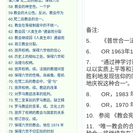
·
第六章 梵二后的教会。保禄六世
·
​58. 教会的神圣性。一个护
·
59.教会的大公性。反对。教会作为
·
60.梵二后教会的合一。
·
61. 教会在等级制度中的不统一。
备注:
·
62. 教会因 "人类生命 "通谕而分裂
·
63. 教会继续因《人类生命》通谕而
5.
《普世合一
·
64. 荷兰教会分裂。
·
65. 放弃权柄。保禄六世他的信心
6. OR 1963
年
·
66. 历史上的相似之处。保禄六世和
7. "
通过神学讨
·
67. 治理与权柄。
以以实质上平等和
·
68. 放弃权柄，续。法国的教理问答
·
69. 保禄六世的性格。自画像。枢机
胜利地发现信仰的
·
70. 在梵二后的教会中，“是”与“
地庆祝这种合一”。
·
71. 放弃权柄，续。教廷的改革
8. OR
，1983 
·
72. 对罗马教廷改革的批判。
·
73. 梵二变革后的罗马教廷。缺乏精
9. OR
，1970 
·
74. 罗马教廷的变革，续。文化上的
·
75. 放弃了权柄的教会与国家的关系
10.
参阅 《教会宪章》
·
76. 修订协议，续。
·
77. 保禄六世的教会。他在 1974 年
11. “
唯一教会的
·
78. 保禄六世不切实际的时刻