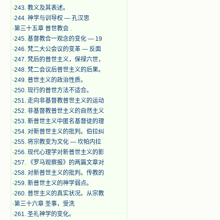
·
243. 教义及其表述。
·
244. 神学与训导权 — 孔汉思
·
第三十五章 普世教会 .
·
245. 基督教合一观念的变化 — 19
·
246. 梵二大公会议的变革 — 反面
·
247. 梵后的普世主义，保禄六世，
·
248. 梵二会议后普世主义的后果。
·
249. 普世主义的政治性质。
·
250. 现行的普世方法不适合。
·
251. 走向非基督教普世主义的运动
·
252. 非基督教普世主义的自然主义
·
253. 新普世主义中匿名基督徒的理
·
254. 对新普世主义的批判。伯拉纠
·
255. 将宗教变为文化 — 坎帕内拉
·
256. 现代心理学对新普世主义的影
·
257. 《罗马观察报》的两篇文章对
·
258. 对新普世主义的批判。传教的
·
259. 新普世主义的神学弱点。
·
260. 普世主义的真实状况。从宗教
·
第三十六章 圣事，受洗
·
261. 圣礼神学的变化。