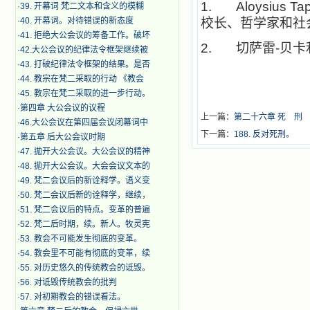
1. Aloysius Tapare
·
39. 开幕词 梵二文本和含义的模糊
·
40. 开幕词。对待错误的新态度
校长、哲学家和社
·
41. 拒绝大公会议的筹备工作。破坏
2.
切萨雷-贝卡
·
42.大公会议的纪律法令框架继续被
·
43. 打破纪律法令框架的结果。是否
·
44. 教宗在梵二采取的行动 《教会
·
45. 教宗在梵二采取的进一步行动。
·
第四章 大公会议的议程
上一篇：
第二十六章 死 刑
·
46.大公会议在第四届会议闭幕词中
下一篇：
188. 反对死刑。
·
第五章 后大公会议时期
·
47. 拋开大公会议。大公会议的精神
·
48. 拋开大公会议。大会会议文本的
·
49. 梵二会议后的新诠释学。语义变
·
50. 梵二会议后新的诠释学，继续，
·
51. 梵二会议后的特点。变革的普遍
·
52. 梵二后时期，续。新人。牧灵宪
·
53. 教会不可能发生彻底的变革。
·
54. 教会里不可能有彻底的变革，续
·
55. 对历史悠久的传统教会的诋毁。
·
56. 对诋毁传统教会的批判
·
57. 对初期教会的错误看法。