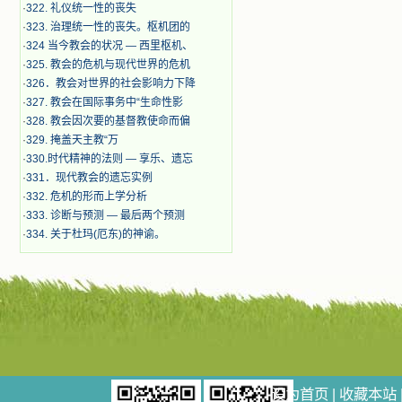
·
322. 礼仪统一性的丧失
·
323. 治理统一性的丧失。枢机团的
·
324 当今教会的状况 — 西里枢机、
·
325. 教会的危机与现代世界的危机
·
326．教会对世界的社会影响力下降
·
327. 教会在国际事务中“生命性影
·
328. 教会因次要的基督教使命而偏
·
329. 掩盖天主教“万
·
330.时代精神的法则 — 享乐、遗忘
·
331．现代教会的遗忘实例
·
332. 危机的形而上学分析
·
333. 诊断与预测 — 最后两个预测
·
334. 关于杜玛(厄东)的神谕。
设为首页
|
收藏本站