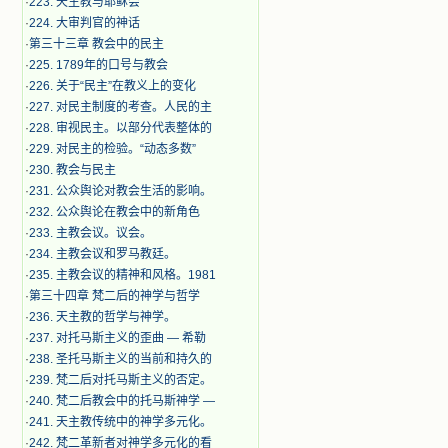
·
223. 天主教与耶稣会
·
224. 大审判官的神话
·
第三十三章 教会中的民主
·
225. 1789年的口号与教会
·
226. 关于“民主”在教义上的变化
·
227. 对民主制度的考查。人民的主
·
228. 审视民主。以部分代表整体的
·
229. 对民主的检验。“动态多数”
·
230. 教会与民主
·
231. 公众舆论对教会生活的影响。
·
232. 公众舆论在教会中的新角色
·
233. 主教会议。议会。
·
234. 主教会议和罗马教廷。
·
235. 主教会议的精神和风格。1981
·
第三十四章 梵二后的神学与哲学
·
236. 天主教的哲学与神学。
·
237. 对托马斯主义的歪曲 — 希勒
·
238. 圣托马斯主义的当前和持久的
·
239. 梵二后对托马斯主义的否定。
·
240. 梵二后教会中的托马斯神学 —
·
241. 天主教传统中的神学多元化。
·
242. 梵二革新者对神学多元化的看