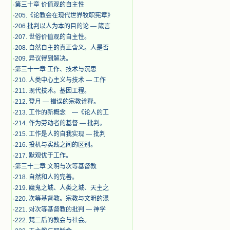
·
第三十章 价值观的自主性
·
205.《论教会在现代世界牧职宪章》
·
206.批判以人为本的目的论 — 箴言
·
207. 世俗价值观的自主性。
·
208. 自然自主的真正含义。人是否
·
209. 异议得到解决。
·
第三十一章 工作、技术与沉思
·
210. 人类中心主义与技术 — 工作
·
211. 现代技术。基因工程。
·
212. 登月 — 错误的宗教诠释。
·
213. 工作的新概念 —《论人的工
·
214. 作为劳动者的基督 — 批判。
·
215. 工作是人的自我实现 — 批判
·
216. 投机与实践之间的区别。
·
217. 默观优于工作。
·
第三十二章 文明与次等基督教
·
218. 自然和人的完善。
·
219. 魔鬼之城、人类之城、天主之
·
220. 次等基督教。宗教与文明的混
·
221. 对次等基督教的批判 — 神学
·
222. 梵二后的教会与社会。