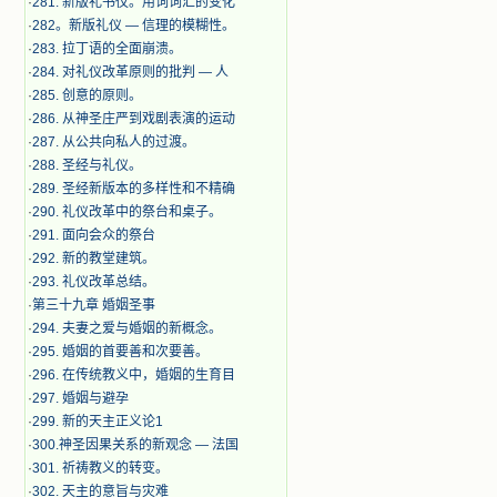
·
281. 新版礼书仪。用词词汇的变化
·
282。新版礼仪 — 信理的模糊性。
·
283. 拉丁语的全面崩溃。
·
284. 对礼仪改革原则的批判 — 人
·
285. 创意的原则。
·
286. 从神圣庄严到戏剧表演的运动
·
287. 从公共向私人的过渡。
·
288. 圣经与礼仪。
·
289. 圣经新版本的多样性和不精确
·
290. 礼仪改革中的祭台和桌子。
·
291. 面向会众的祭台
·
292. 新的教堂建筑。
·
293. 礼仪改革总结。
·
第三十九章 婚姻圣事
·
294. 夫妻之爱与婚姻的新概念。
·
295. 婚姻的首要善和次要善。
·
296. 在传统教义中，婚姻的生育目
·
297. 婚姻与避孕
·
299. 新的天主正义论1
·
300.神圣因果关系的新观念 — 法国
·
301. 祈祷教义的转变。
·
302. 天主的意旨与灾难