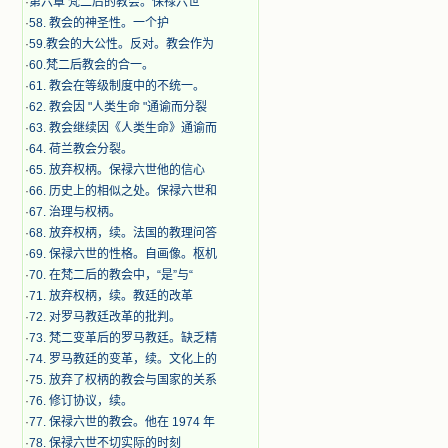
·
第六章 梵二后的教会。保禄六世
·
​58. 教会的神圣性。一个护
·
59.教会的大公性。反对。教会作为
·
60.梵二后教会的合一。
·
61. 教会在等级制度中的不统一。
·
62. 教会因 "人类生命 "通谕而分裂
·
63. 教会继续因《人类生命》通谕而
·
64. 荷兰教会分裂。
·
65. 放弃权柄。保禄六世他的信心
·
66. 历史上的相似之处。保禄六世和
·
67. 治理与权柄。
·
68. 放弃权柄，续。法国的教理问答
·
69. 保禄六世的性格。自画像。枢机
·
70. 在梵二后的教会中，“是”与“
·
71. 放弃权柄，续。教廷的改革
·
72. 对罗马教廷改革的批判。
·
73. 梵二变革后的罗马教廷。缺乏精
·
74. 罗马教廷的变革，续。文化上的
·
75. 放弃了权柄的教会与国家的关系
·
76. 修订协议，续。
·
77. 保禄六世的教会。他在 1974 年
·
78. 保禄六世不切实际的时刻