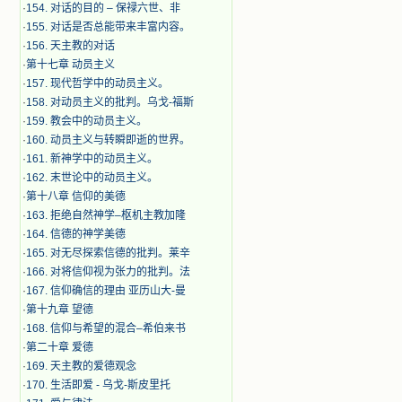
·
154. 对话的目的 – 保禄六世、非
·
155. 对话是否总能带来丰富内容。
·
156. 天主教的对话
·
第十七章 动员主义
·
157. 现代哲学中的动员主义。
·
158. 对动员主义的批判。乌戈-福斯
·
159. 教会中的动员主义。
·
160. 动员主义与转瞬即逝的世界。
·
161. 新神学中的动员主义。
·
162. 末世论中的动员主义。
·
第十八章 信仰的美德
·
163. 拒绝自然神学–枢机主教加隆
·
164. 信德的神学美德
·
165. 对无尽探索信德的批判。莱辛
·
166. 对将信仰视为张力的批判。法
·
167. 信仰确信的理由 亚历山大-曼
·
第十九章 望德
·
168. 信仰与希望的混合–希伯来书
·
第二十章 爱德
·
169. 天主教的爱德观念
·
170. 生活即爱 - 乌戈-斯皮里托