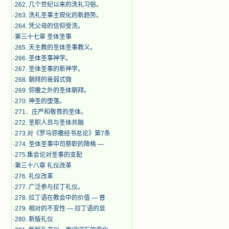
·
262. 几个世纪以来的洗礼习俗。
·
263. 洗礼圣事主观化的新趋势。
·
264. 凭父母的信仰受洗。
·
第三十七章 圣体圣事
·
265. 天主教的圣体圣事教义。
·
266. 圣体圣事神学。
·
267. 圣体圣事的新神学。
·
268. 朝拜的衰弱式微
·
269. 弥撒之外的圣体朝拜。
·
270. 神圣的堕落。
·
271．庄严和敬畏的圣体。
·
272. 圣职人员与圣体共融
·
273.对《罗马弥撒经书总论》第7条
·
274. 圣体圣事中司祭职的降格 —
·
275.集会论对圣事的支配
·
第三十八章 礼仪改革
·
276. 礼仪改革
·
277. 广泛参与拉丁礼仪。
·
278. 拉丁语在教会中的价值 — 普
·
279. 相对的不变性 — 拉丁语的显
·
280. 新版礼仪