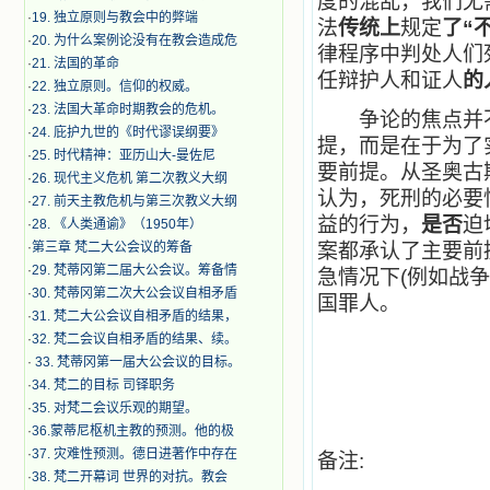
度的混乱，我们无
·
19. 独立原则与教会中的弊端
法
传统上
规定
了“
·
20. 为什么案例论没有在教会造成危
律程序中判处人们
·
21. 法国的革命
任辩护人和证人
的
·
22. 独立原则。信仰的权威。
·
23. 法国大革命时期教会的危机。
争论的焦点并不
·
24. 庇护九世的《时代谬误纲要》
提，而是在于为了
·
25. 时代精神：亚历山大-曼佐尼
要前提。从圣奥古
·
26. 现代主义危机 第二次教义大纲
认为，死刑的必要
·
27. 前天主教危机与第三次教义大纲
益的行为，
是否
迫
·
28. 《人类通谕》（1950年）
·
第三章 梵二大公会议的筹备
案都承认了主要前
·
29. 梵蒂冈第二届大公会议。筹备情
急情况下(例如战争
·
30. 梵蒂冈第二次大公会议自相矛盾
国罪人。
·
31. 梵二大公会议自相矛盾的结果，
·
32. 梵二会议自相矛盾的结果、续。
·
33. 梵蒂冈第一届大公会议的目标。
·
34. 梵二的目标 司铎职务
·
35. 对梵二会议乐观的期望。
·
36.蒙蒂尼枢机主教的预测。他的极
·
37. 灾难性预测。德日进著作中存在
备注:
·
38. 梵二开幕词 世界的对抗。教会