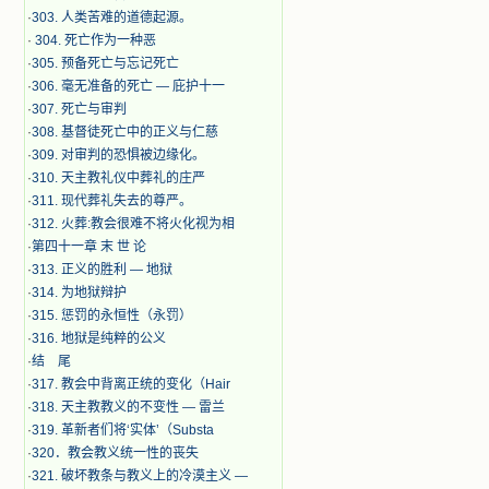
·
303. 人类苦难的道德起源。
·
304. 死亡作为一种恶
·
305. 预备死亡与忘记死亡
·
306. 毫无准备的死亡 — 庇护十一
·
307. 死亡与审判
·
308. 基督徒死亡中的正义与仁慈
·
309. 对审判的恐惧被边缘化。
·
310. 天主教礼仪中葬礼的庄严
·
311. 现代葬礼失去的尊严。
·
312. 火葬:教会很难不将火化视为相
·
第四十一章 末 世 论
·
313. 正义的胜利 — 地狱
·
314. 为地狱辩护
·
315. 惩罚的永恒性（永罚）
·
316. 地狱是纯粹的公义
·
结 尾
·
317. 教会中背离正统的变化（Hair
·
318. 天主教教义的不变性 — 雷兰
·
319. 革新者们将‘实体’（Substa
·
320．教会教义统一性的丧失
·
321. 破坏教条与教义上的冷漠主义 —