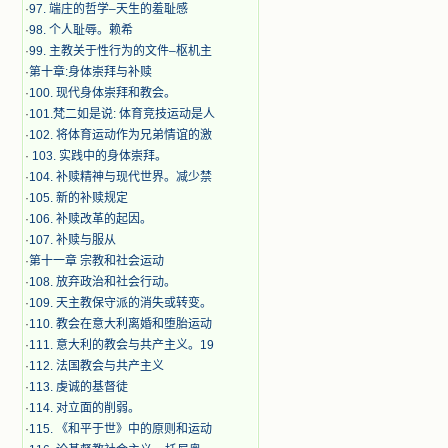
·
97. 端庄的哲学–天生的羞耻感
·
98. 个人耻辱。赖希
·
99. 主教关于性行为的文件–枢机主
·
第十章:身体崇拜与补赎
·
100. 现代身体崇拜和教会。
·
101.梵二如是说: 体育竞技运动是人
·
102. 将体育运动作为兄弟情谊的激
·
103. 实践中的身体崇拜。
·
104. 补赎精神与现代世界。减少禁
·
105. 新的补赎规定
·
106. 补赎改革的起因。
·
107. 补赎与服从
·
第十一章 宗教和社会运动
·
108. 放弃政治和社会行动。
·
109. 天主教保守派的消失或转变。
·
110. 教会在意大利离婚和堕胎运动
·
111. 意大利的教会与共产主义。19
·
112. 法国教会与共产主义
·
113. 虔诚的基督徒
·
114. 对立面的削弱。
·
115. 《和平于世》中的原则和运动