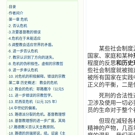
·
目录
·
作者间介
·
第一章 危机
·
2. 否认危机
·
3.次要基督教的错误
·
4.危机在于未能适应
·
5.调整教会适应世界的矛盾。
某些社会制度源
·
6. 进一步否认危机
国家、家庭和某种
·
7. 教宗认识到了方向的迷失。
程度的反思
和历史
·
8. 危机的伪积极性。虚假的宗教哲
些社会制度就被抛
·
9. 进一步承认危机
·
10. 对危机的积极解释。错误的宗教
被所有国家在实践
·
第二章 历史概述： 教会的危机
正义的平衡，二是
·
12. 教会的危机：耶路撒冷（公元5
死刑的合法性通
·
11. 进一步错误的宗教哲学。
·
13. 尼西亚危机（公元 325 年）
卫涉及使用一切必
·
14.中世纪的偏差。
员的生命对于整个
·
15. 路德派分裂的危机。基督教理想
但现在减轻各种
·
16. 基督教理想的进一步广度。其局
·
17.路德教义否认天主教原则。
精神的产物，几百
·
18. 路德的异端邪说，续。诏谕《主