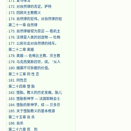
·
171. 爱与律法
·
172. 对自然律的否定。萨特
·
173. 回顾天主教教义
·
174. 自然律的宏伟。对自然律的轻
·
第二十一章 自然律
·
175. 自然律被视为禁忌 — 枢机主
·
176. 法律是人类的创造物 — 杜梅
·
177. 公民社会对自然律的排斥。
·
第二十二章 离婚
·
178. 离婚 — 佐格比主教、宗主教
·
179. 马克西莫斯四世，续。 “从人
·
180. 婚姻不可拆散的价值。
·
第二十三章 同 性 恋
·
181. 同性恋
·
第二十四章 堕 胎
·
182. 堕胎。教义的历史发展。胎儿
·
183. 堕胎新神学 — 法国耶稣会士
·
184. 堕胎的新神学，续 — 贝多芬
·
185. 关于堕胎教义的基本根源
·
第二十五章 自 杀
·
186. 自杀
·
第二十六章 死 刑