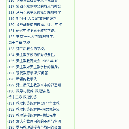
·
116. 论基督教社会主义 – 托尼奥
·
117. 蒙图克拉尔神父的教义与教会
·
118. 从马克思主义选择到解放神学
·
119. 对“十七人会议”文件的评判
·
120. 某些基督徒的选择，续。 弗拉
·
121. 研究弗拉戈索主教的学说。
·
122. 支持“十七人”的解放神学。
·
第十二章 学校
·
123. 梵二后教会的学校。
·
124. 天主教学校的相对必要性。
·
125. 天主教教育大会 1982 年 10
·
126. 天主教对天主教学校的排斥。
·
127. 现代教育学 教义问答
·
128. 新颖的教学法
·
129. 梵二后天主教教义中的邪恶知
·
130. 教导与权威. 教理讲授。
·
第十三章 教理问答
·
131. 教理问答的解体 1977年主教
·
132. 教理问答的解体–阿鲁佩神父
·
133. 教理讲授的解体–勒杜先生、
·
134. 意大利教理问答的革新与空洞
·
135. 罗马教理讲授者与教宗的会面