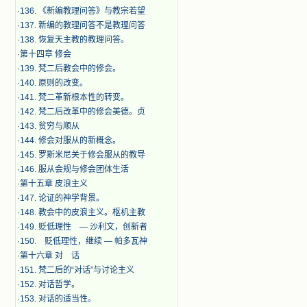
·
136. 《新编教理问答》与教宗若望
·
137. 新编的教理问答不是教理问答
·
138. 恢复天主教的教理问答。
·
第十四章 修会
·
139. 梵二后教会中的修会。
·
140. 原则的改变。
·
141. 梵二革新根本性的转变。
·
142. 梵二后改革中的修会美德。贞
·
143. 贫穷与顺从
·
144. 修会对服从的新概念。
·
145. 罗斯米尼关于修会服从的教导
·
146. 服从会规与修会团体生活
·
第十五章 皮浪主义
·
147. 论证的神学背景。
·
148. 教会中的皮浪主义。枢机主教
·
149. 贬低理性 — 沙利文，创新者
·
150. 贬低理性，继续 — 帕多瓦神
·
第十六章 对 话
·
151. 梵二后的“对话”与讨论主义
·
152. 对话哲学。
·
153. 对话的适当性。