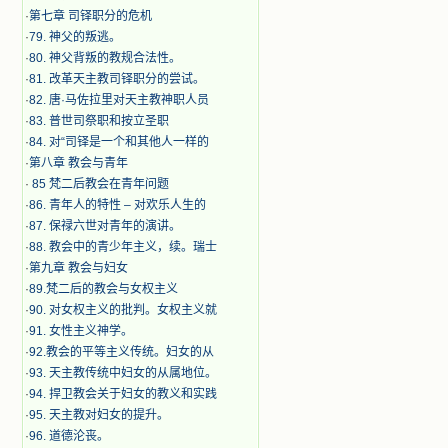
·
第七章 司铎职分的危机
·
79. 神父的叛逃。
·
80. 神父背叛的教规合法性。
·
81. 改革天主教司铎职分的尝试。
·
82. 唐·马佐拉里对天主教神职人员
·
83. 普世司祭职和按立圣职
·
84. 对“司铎是一个和其他人一样的
·
第八章 教会与青年
·
​ 85 梵二后教会在青年问题
·
86. 青年人的特性 – 对欢乐人生的
·
87. 保禄六世对青年的演讲。
·
88. 教会中的青少年主义，续。瑞士
·
第九章 教会与妇女
·
89.梵二后的教会与女权主义
·
90. 对女权主义的批判。女权主义就
·
91. 女性主义神学。
·
92.教会的平等主义传统。妇女的从
·
93. 天主教传统中妇女的从属地位。
·
94. 捍卫教会关于妇女的教义和实践
·
95. 天主教对妇女的提升。
·
96. 道德沦丧。