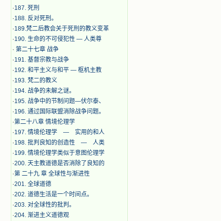
·
187. 死刑
·
188. 反对死刑。
·
189.梵二后教会关于死刑的教义变革
·
190. 生命的不可侵犯性 — 人类尊
·
第二十七章 战争
·
191. 基督宗教与战争
·
192. 和平主义与和平 — 枢机主教
·
193. 梵二的教义
·
194. 战争的未解之谜。
·
195. 战争中的节制问题—伏尔泰、
·
196. 通过国际联盟消除战争问题。
·
第二十八章 情境伦理学
·
197. 情境伦理学 — 实用的和人
·
198. 批判良知的创造性 — 人类
·
199. 情境伦理学类似于意图伦理学
·
200. 天主教道德是否消除了良知的
·
第 二十九 章 全球性与渐进性
·
201. 全球道德
·
202. 道德生活是一个时间点。
·
203. 对全球性的批判。
·
204. 渐进主义道德观