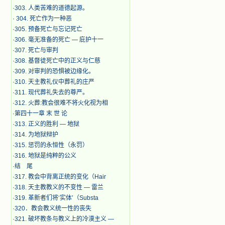
·
303. 人类苦难的道德起源。
·
304. 死亡作为一种恶
·
305. 预备死亡与忘记死亡
·
306. 毫无准备的死亡 — 庇护十一
·
307. 死亡与审判
·
308. 基督徒死亡中的正义与仁慈
·
309. 对审判的恐惧被边缘化。
·
310. 天主教礼仪中葬礼的庄严
·
311. 现代葬礼失去的尊严。
·
312. 火葬:教会很难不将火化视为相
·
第四十一章 末 世 论
·
313. 正义的胜利 — 地狱
·
314. 为地狱辩护
·
315. 惩罚的永恒性（永罚）
·
316. 地狱是纯粹的公义
·
结 尾
·
317. 教会中背离正统的变化（Hair
·
318. 天主教教义的不变性 — 雷兰
·
319. 革新者们将‘实体’（Substa
·
320．教会教义统一性的丧失
·
321. 破坏教条与教义上的冷漠主义 —