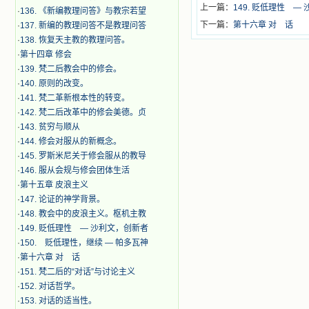
上一篇：
149. 贬低理性 
·
136. 《新编教理问答》与教宗若望
下一篇：
第十六章 对 话
·
137. 新编的教理问答不是教理问答
·
138. 恢复天主教的教理问答。
·
第十四章 修会
·
139. 梵二后教会中的修会。
·
140. 原则的改变。
·
141. 梵二革新根本性的转变。
·
142. 梵二后改革中的修会美德。贞
·
143. 贫穷与顺从
·
144. 修会对服从的新概念。
·
145. 罗斯米尼关于修会服从的教导
·
146. 服从会规与修会团体生活
·
第十五章 皮浪主义
·
147. 论证的神学背景。
·
148. 教会中的皮浪主义。枢机主教
·
149. 贬低理性 — 沙利文，创新者
·
150. 贬低理性，继续 — 帕多瓦神
·
第十六章 对 话
·
151. 梵二后的“对话”与讨论主义
·
152. 对话哲学。
·
153. 对话的适当性。