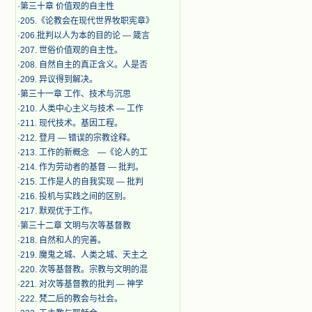
·
第三十章 价值观的自主性
·
205.《论教会在现代世界牧职宪章》
·
206.批判以人为本的目的论 — 箴言
·
207. 世俗价值观的自主性。
·
208. 自然自主的真正含义。人是否
·
209. 异议得到解决。
·
第三十一章 工作、技术与沉思
·
210. 人类中心主义与技术 — 工作
·
211. 现代技术。基因工程。
·
212. 登月 — 错误的宗教诠释。
·
213. 工作的新概念 —《论人的工
·
214. 作为劳动者的基督 — 批判。
·
215. 工作是人的自我实现 — 批判
·
216. 投机与实践之间的区别。
·
217. 默观优于工作。
·
第三十二章 文明与次等基督教
·
218. 自然和人的完善。
·
219. 魔鬼之城、人类之城、天主之
·
220. 次等基督教。宗教与文明的混
·
221. 对次等基督教的批判 — 神学
·
222. 梵二后的教会与社会。