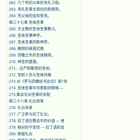
·
262. 几个世纪以来的洗礼习俗。
·
263. 洗礼圣事主观化的新趋势。
·
264. 凭父母的信仰受洗。
·
第三十七章 圣体圣事
·
265. 天主教的圣体圣事教义。
·
266. 圣体圣事神学。
·
267. 圣体圣事的新神学。
·
268. 朝拜的衰弱式微
·
269. 弥撒之外的圣体朝拜。
·
270. 神圣的堕落。
·
271．庄严和敬畏的圣体。
·
272. 圣职人员与圣体共融
·
273.对《罗马弥撒经书总论》第7条
·
274. 圣体圣事中司祭职的降格 —
·
275.集会论对圣事的支配
·
第三十八章 礼仪改革
·
276. 礼仪改革
·
277. 广泛参与拉丁礼仪。
·
278. 拉丁语在教会中的价值 — 普
·
279. 相对的不变性 — 拉丁语的显
·
280. 新版礼仪