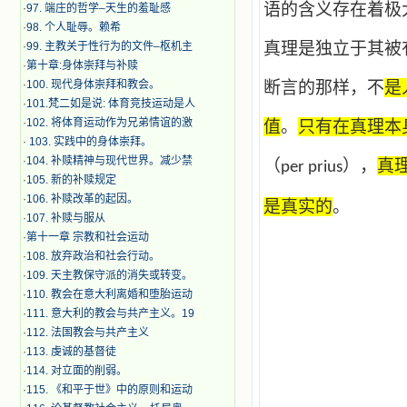
语的含义存在着极
·
97. 端庄的哲学–天生的羞耻感
·
98. 个人耻辱。赖希
真理是独立于其被
·
99. 主教关于性行为的文件–枢机主
·
第十章:身体崇拜与补赎
·
100. 现代身体崇拜和教会。
断言的那样，
不
是
·
101.梵二如是说: 体育竞技运动是人
·
102. 将体育运动作为兄弟情谊的激
值
。
只有在真理本
·
103. 实践中的身体崇拜。
·
104. 补赎精神与现代世界。减少禁
（
），
真
per prius
·
105. 新的补赎规定
·
106. 补赎改革的起因。
是真实的
。
·
107. 补赎与服从
·
第十一章 宗教和社会运动
·
108. 放弃政治和社会行动。
·
109. 天主教保守派的消失或转变。
·
110. 教会在意大利离婚和堕胎运动
·
111. 意大利的教会与共产主义。19
·
112. 法国教会与共产主义
·
113. 虔诚的基督徒
·
114. 对立面的削弱。
·
115. 《和平于世》中的原则和运动