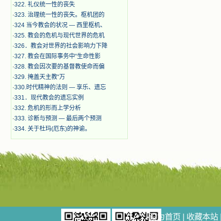
·
322. 礼仪统一性的丧失
·
323. 治理统一性的丧失。枢机团的
·
324 当今教会的状况 — 西里枢机、
·
325. 教会的危机与现代世界的危机
·
326．教会对世界的社会影响力下降
·
327. 教会在国际事务中“生命性影
·
328. 教会因次要的基督教使命而偏
·
329. 掩盖天主教“万
·
330.时代精神的法则 — 享乐、遗忘
·
331．现代教会的遗忘实例
·
332. 危机的形而上学分析
·
333. 诊断与预测 — 最后两个预测
·
334. 关于杜玛(厄东)的神谕。
设为首页
|
收藏本站