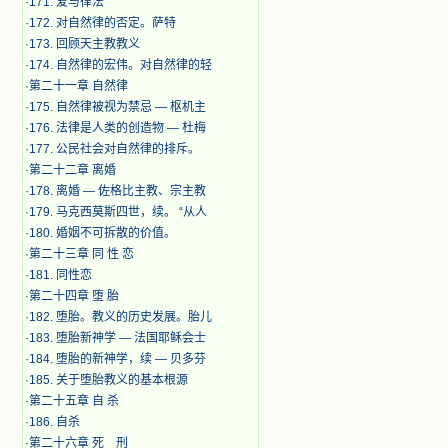
·
171. 爱与律法
·
172. 对自然律的否定。萨特
·
173. 回顾天主教教义
·
174. 自然律的宏伟。对自然律的轻
·
第二十一章 自然律
·
175. 自然律被视为禁忌 — 枢机主
·
176. 法律是人类的创造物 — 杜梅
·
177. 公民社会对自然律的排斥。
·
第二十二章 离婚
·
178. 离婚 — 佐格比主教、宗主教
·
179. 马克西莫斯四世，续。 “从人
·
180. 婚姻不可拆散的价值。
·
第二十三章 同 性 恋
·
181. 同性恋
·
第二十四章 堕 胎
·
182. 堕胎。教义的历史发展。胎儿
·
183. 堕胎新神学 — 法国耶稣会士
·
184. 堕胎的新神学，续 — 贝多芬
·
185. 关于堕胎教义的基本根源
·
第二十五章 自 杀
·
186. 自杀
·
第二十六章 死 刑