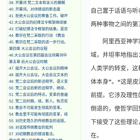
·
39. 开幕词 梵二文本和含义的模糊
·
40. 开幕词。对待错误的新态度
自己置于话语与听
·
41. 拒绝大公会议的筹备工作。破坏
·
42.大公会议的纪律法令框架继续被
两种事物之间的第
·
43. 打破纪律法令框架的结果。是否
·
44. 教宗在梵二采取的行动 《教会
阿里西亚神学家
·
45. 教宗在梵二采取的进一步行动。
·
第四章 大公会议的议程
域，并坦率地指出
·
46.大公会议在第四届会议闭幕词中
·
第五章 后大公会议时期
人类学的转变，这
·
47. 拋开大公会议。大公会议的精神
·
48. 拋开大公会议。大会会议文本的
体本身
”
。
“
这是皮
·
49. 梵二会议后的新诠释学。语义变
·
50. 梵二会议后新的诠释学，继续，
前提。它涉及理性
·
51. 梵二会议后的特点。变革的普遍
·
52. 梵二后时期，续。新人。牧灵宪
倒退的，使哲学回
·
53. 教会不可能发生彻底的变革。
·
54. 教会里不可能有彻底的变革，续
·
55. 对历史悠久的传统教会的诋毁。
下接受了这些理论
·
56. 对诋毁传统教会的批判
·
57. 对初期教会的错误看法。
在。