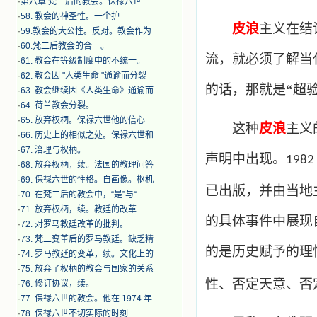
·
第六章 梵二后的教会。保禄六世
·
​58. 教会的神圣性。一个护
皮浪
主义在结
·
59.教会的大公性。反对。教会作为
·
60.梵二后教会的合一。
流，就必须了解当
·
61. 教会在等级制度中的不统一。
·
62. 教会因 "人类生命 "通谕而分裂
的话，那就是
“
超
·
63. 教会继续因《人类生命》通谕而
·
64. 荷兰教会分裂。
·
65. 放弃权柄。保禄六世他的信心
这种
皮浪
主义
·
66. 历史上的相似之处。保禄六世和
·
67. 治理与权柄。
声明中出现。
1982
·
68. 放弃权柄，续。法国的教理问答
·
69. 保禄六世的性格。自画像。枢机
已出版，并由当地
·
70. 在梵二后的教会中，“是”与“
·
71. 放弃权柄，续。教廷的改革
的具体事件中展现
·
72. 对罗马教廷改革的批判。
·
73. 梵二变革后的罗马教廷。缺乏精
的是历史赋予的理
·
74. 罗马教廷的变革，续。文化上的
·
75. 放弃了权柄的教会与国家的关系
性、否定天意、否
·
76. 修订协议，续。
·
77. 保禄六世的教会。他在 1974 年
·
78. 保禄六世不切实际的时刻