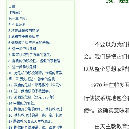
150. 
·
目录
·
作者间介
·
第一章 危机
·
2. 否认危机
·
3.次要基督教的错误
·
4.危机在于未能适应
·
5.调整教会适应世界的矛盾。
不要以为我们挑
·
6. 进一步否认危机
·
7. 教宗认识到了方向的迷失。
会。我们是把它们
·
8. 危机的伪积极性。虚假的宗教哲
·
9. 进一步承认危机
以从整个思想家群
·
10. 对危机的积极解释。错误的宗教
·
第二章 历史概述： 教会的危机
年在帕多
1970
·
12. 教会的危机：耶路撒冷（公元5
·
11. 进一步错误的宗教哲学。
·
13. 尼西亚危机（公元 325 年）
行使被系统地包含
·
14.中世纪的偏差。
·
15. 路德派分裂的危机。基督教理想
使
”
。这确实意味
·
16. 基督教理想的进一步广度。其局
·
17.路德教义否认天主教原则。
由天主教教育大
·
18. 路德的异端邪说，续。诏谕《主