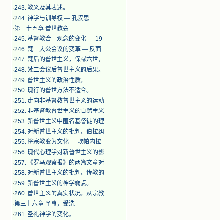
·
243. 教义及其表述。
·
244. 神学与训导权 — 孔汉思
·
第三十五章 普世教会 .
·
245. 基督教合一观念的变化 — 19
·
246. 梵二大公会议的变革 — 反面
·
247. 梵后的普世主义，保禄六世，
·
248. 梵二会议后普世主义的后果。
·
249. 普世主义的政治性质。
·
250. 现行的普世方法不适合。
·
251. 走向非基督教普世主义的运动
·
252. 非基督教普世主义的自然主义
·
253. 新普世主义中匿名基督徒的理
·
254. 对新普世主义的批判。伯拉纠
·
255. 将宗教变为文化 — 坎帕内拉
·
256. 现代心理学对新普世主义的影
·
257. 《罗马观察报》的两篇文章对
·
258. 对新普世主义的批判。传教的
·
259. 新普世主义的神学弱点。
·
260. 普世主义的真实状况。从宗教
·
第三十六章 圣事，受洗
·
261. 圣礼神学的变化。