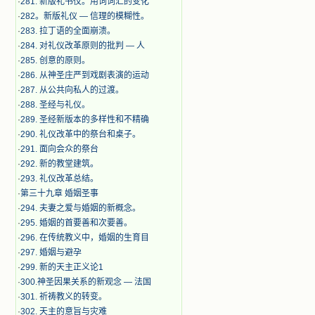
·
281. 新版礼书仪。用词词汇的变化
·
282。新版礼仪 — 信理的模糊性。
·
283. 拉丁语的全面崩溃。
·
284. 对礼仪改革原则的批判 — 人
·
285. 创意的原则。
·
286. 从神圣庄严到戏剧表演的运动
·
287. 从公共向私人的过渡。
·
288. 圣经与礼仪。
·
289. 圣经新版本的多样性和不精确
·
290. 礼仪改革中的祭台和桌子。
·
291. 面向会众的祭台
·
292. 新的教堂建筑。
·
293. 礼仪改革总结。
·
第三十九章 婚姻圣事
·
294. 夫妻之爱与婚姻的新概念。
·
295. 婚姻的首要善和次要善。
·
296. 在传统教义中，婚姻的生育目
·
297. 婚姻与避孕
·
299. 新的天主正义论1
·
300.神圣因果关系的新观念 — 法国
·
301. 祈祷教义的转变。
·
302. 天主的意旨与灾难