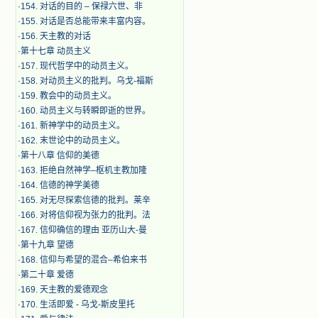
·
154. 对话的目的 – 保禄六世、非
·
155. 对话是否总能带来丰富内容。
·
156. 天主教的对话
·
第十七章 动员主义
·
157. 现代哲学中的动员主义。
·
158. 对动员主义的批判。乌戈-福斯
·
159. 教会中的动员主义。
·
160. 动员主义与转瞬即逝的世界。
·
161. 新神学中的动员主义。
·
162. 末世论中的动员主义。
·
第十八章 信仰的美德
·
163. 拒绝自然神学–枢机主教加隆
·
164. 信德的神学美德
·
165. 对无尽探索信德的批判。莱辛
·
166. 对将信仰视为张力的批判。法
·
167. 信仰确信的理由 亚历山大-曼
·
第十九章 望德
·
168. 信仰与希望的混合–希伯来书
·
第二十章 爱德
·
169. 天主教的爱德观念
·
170. 生活即爱 - 乌戈-斯皮里托