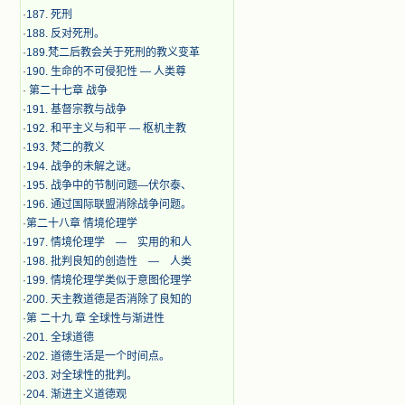
·
187. 死刑
·
188. 反对死刑。
·
189.梵二后教会关于死刑的教义变革
·
190. 生命的不可侵犯性 — 人类尊
·
第二十七章 战争
·
191. 基督宗教与战争
·
192. 和平主义与和平 — 枢机主教
·
193. 梵二的教义
·
194. 战争的未解之谜。
·
195. 战争中的节制问题—伏尔泰、
·
196. 通过国际联盟消除战争问题。
·
第二十八章 情境伦理学
·
197. 情境伦理学 — 实用的和人
·
198. 批判良知的创造性 — 人类
·
199. 情境伦理学类似于意图伦理学
·
200. 天主教道德是否消除了良知的
·
第 二十九 章 全球性与渐进性
·
201. 全球道德
·
202. 道德生活是一个时间点。
·
203. 对全球性的批判。
·
204. 渐进主义道德观