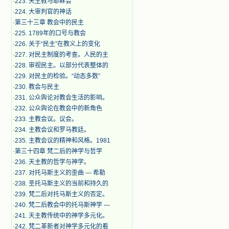
·
223. 天主教与耶稣会
·
224. 大审判官的神话
·
第三十三章 教会中的民主
·
225. 1789年的口号与教会
·
226. 关于“民主”在教义上的变化
·
227. 对民主制度的考查。人民的主
·
228. 审视民主。以部分代表整体的
·
229. 对民主的检验。“动态多数”
·
230. 教会与民主
·
231. 公众舆论对教会生活的影响。
·
232. 公众舆论在教会中的新角色
·
233. 主教会议。议会。
·
234. 主教会议和罗马教廷。
·
235. 主教会议的精神和风格。1981
·
第三十四章 梵二后的神学与哲学
·
236. 天主教的哲学与神学。
·
237. 对托马斯主义的歪曲 — 希勒
·
238. 圣托马斯主义的当前和持久的
·
239. 梵二后对托马斯主义的否定。
·
240. 梵二后教会中的托马斯神学 —
·
241. 天主教传统中的神学多元化。
·
242. 梵二革新者对神学多元化的看