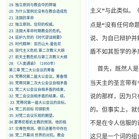
·
19. 独立原则与教会中的弊端
主义
”
与此类似。
·
20. 为什么案例论没有在教会造成危
·
21. 法国的革命
点是
“
没有任何命
·
22. 独立原则。信仰的权威。
·
23. 法国大革命时期教会的危机。
说、为自已辩护并
·
24. 庇护九世的《时代谬误纲要》
·
25. 时代精神：亚历山大-曼佐尼
·
26. 现代主义危机 第二次教义大纲
盾不如其哲学的矛
·
27. 前天主教危机与第三次教义大纲
·
28. 《人类通谕》（1950年）
首先，既然人是
·
第三章 梵二大公会议的筹备
·
29. 梵蒂冈第二届大公会议。筹备情
当天主的圣言带有
·
30. 梵蒂冈第二次大公会议自相矛盾
·
31. 梵二大公会议自相矛盾的结果，
说的那样，因为只
·
32. 梵二会议自相矛盾的结果、续。
·
33. 梵蒂冈第一届大公会议的目标。
的。但事实上，就
·
34. 梵二的目标 司铎职务
·
35. 对梵二会议乐观的期望。
不是在令人信服的
·
36.蒙蒂尼枢机主教的预测。他的极
·
37. 灾难性预测。德日进著作中存在
·
38. 梵二开幕词 世界的对抗。教会
这只是一个词的组