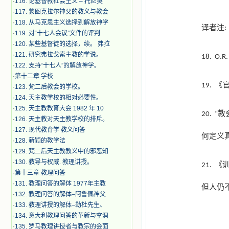
·
116. 论基督教社会主义 – 托尼奥
·
117. 蒙图克拉尔神父的教义与教会
·
118. 从马克思主义选择到解放神学
译者注
:
·
119. 对“十七人会议”文件的评判
·
120. 某些基督徒的选择，续。 弗拉
·
121. 研究弗拉戈索主教的学说。
18.
O.R.
·
122. 支持“十七人”的解放神学。
·
第十二章 学校
《
19.
·
123. 梵二后教会的学校。
·
124. 天主教学校的相对必要性。
·
125. 天主教教育大会 1982 年 10
教
20.
“
·
126. 天主教对天主教学校的排斥。
·
127. 现代教育学 教义问答
何定义
·
128. 新颖的教学法
·
129. 梵二后天主教教义中的邪恶知
·
130. 教导与权威. 教理讲授。
《
21.
·
第十三章 教理问答
·
131. 教理问答的解体 1977年主教
但人仍
·
132. 教理问答的解体–阿鲁佩神父
·
133. 教理讲授的解体–勒杜先生、
·
134. 意大利教理问答的革新与空洞
·
135. 罗马教理讲授者与教宗的会面