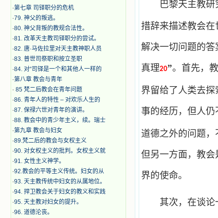
巴黎天主教研究
·
第七章 司铎职分的危机
·
79. 神父的叛逃。
措辞来描述教会在
·
80. 神父背叛的教规合法性。
·
81. 改革天主教司铎职分的尝试。
解决一切问题的答
·
82. 唐·马佐拉里对天主教神职人员
·
83. 普世司祭职和按立圣职
真理
”
。首先，
·
84. 对“司铎是一个和其他人一样的
20
·
第八章 教会与青年
界留给了人类去探
·
​ 85 梵二后教会在青年问题
·
86. 青年人的特性 – 对欢乐人生的
事的经历，但人仍
·
87. 保禄六世对青年的演讲。
·
88. 教会中的青少年主义，续。瑞士
·
第九章 教会与妇女
道德之外的问题，
·
89.梵二后的教会与女权主义
·
90. 对女权主义的批判。女权主义就
但另一方面，教会
·
91. 女性主义神学。
·
92.教会的平等主义传统。妇女的从
界的使命。
·
93. 天主教传统中妇女的从属地位。
·
94. 捍卫教会关于妇女的教义和实践
其次，在谈论一
·
95. 天主教对妇女的提升。
·
96. 道德沦丧。