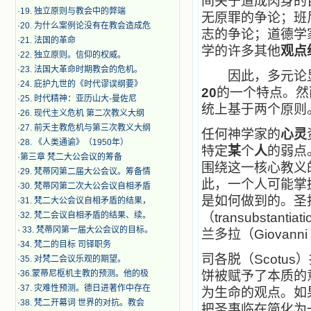
间关于道成肉身的
·
19. 独立原则与教会中的弊端
无原罪的争论；班
·
20. 为什么案例论没有在教会造成危
志的争论；道德学
·
21. 法国的革命
学的许多其他
观点
·
22. 独立原则。信仰的权威。
·
23. 法国大革命时期教会的危机。
因此，多元论显
·
24. 庇护九世的《时代谬误纲要》
20
的一个特点。然
·
25. 时代精神：亚历山大-曼佐尼
统上基于两个原则
·
26. 现代主义危机 第二次教义大纲
·
27. 前天主教危机与第三次教义大纲
任何神学家的
心灵
·
28. 《人类通谕》（1950年）
特定
某
个
人
的弱点
·
第三章 梵二大公会议的筹备
围绕这一核心教义
·
29. 梵蒂冈第二届大公会议。筹备情
此，一个人可能掌
·
30. 梵蒂冈第二次大公会议自相矛盾
是如何做到的。圣托
·
31. 梵二大公会议自相矛盾的结果，
·
32. 梵二会议自相矛盾的结果、续。
（transubstanti
·
33. 梵蒂冈第一届大公会议的目标。
兰多拉（Giovanni P
·
34. 梵二的目标 司铎职务
司各脱（Scotus
·
35. 对梵二会议乐观的期望。
·
36.蒙蒂尼枢机主教的预测。他的极
饼被赋予了本质的意
·
37. 灾难性预测。德日进著作中存在
为生命的观点。如
·
38. 梵二开幕词 世界的对抗。教会
把圣事临在简化为