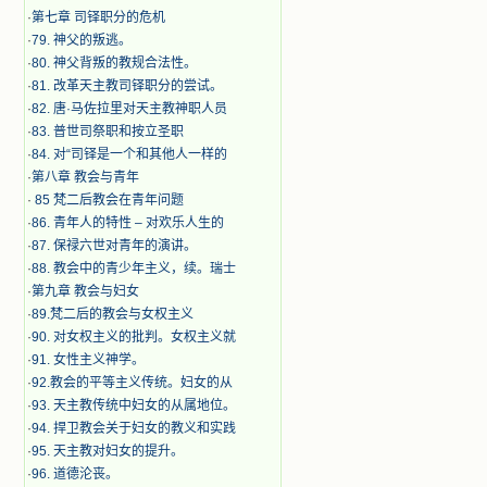
·
第七章 司铎职分的危机
·
79. 神父的叛逃。
·
80. 神父背叛的教规合法性。
·
81. 改革天主教司铎职分的尝试。
·
82. 唐·马佐拉里对天主教神职人员
·
83. 普世司祭职和按立圣职
·
84. 对“司铎是一个和其他人一样的
·
第八章 教会与青年
·
​ 85 梵二后教会在青年问题
·
86. 青年人的特性 – 对欢乐人生的
·
87. 保禄六世对青年的演讲。
·
88. 教会中的青少年主义，续。瑞士
·
第九章 教会与妇女
·
89.梵二后的教会与女权主义
·
90. 对女权主义的批判。女权主义就
·
91. 女性主义神学。
·
92.教会的平等主义传统。妇女的从
·
93. 天主教传统中妇女的从属地位。
·
94. 捍卫教会关于妇女的教义和实践
·
95. 天主教对妇女的提升。
·
96. 道德沦丧。