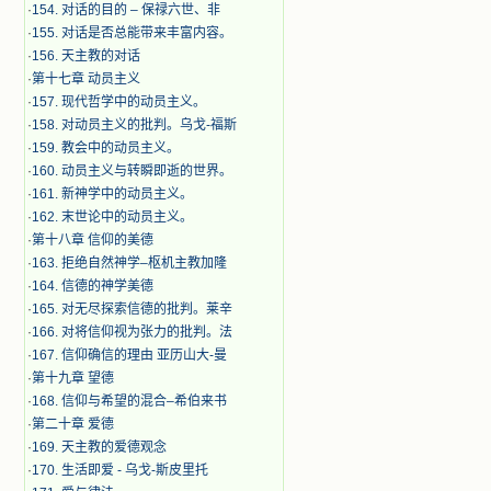
·
154. 对话的目的 – 保禄六世、非
·
155. 对话是否总能带来丰富内容。
·
156. 天主教的对话
·
第十七章 动员主义
·
157. 现代哲学中的动员主义。
·
158. 对动员主义的批判。乌戈-福斯
·
159. 教会中的动员主义。
·
160. 动员主义与转瞬即逝的世界。
·
161. 新神学中的动员主义。
·
162. 末世论中的动员主义。
·
第十八章 信仰的美德
·
163. 拒绝自然神学–枢机主教加隆
·
164. 信德的神学美德
·
165. 对无尽探索信德的批判。莱辛
·
166. 对将信仰视为张力的批判。法
·
167. 信仰确信的理由 亚历山大-曼
·
第十九章 望德
·
168. 信仰与希望的混合–希伯来书
·
第二十章 爱德
·
169. 天主教的爱德观念
·
170. 生活即爱 - 乌戈-斯皮里托