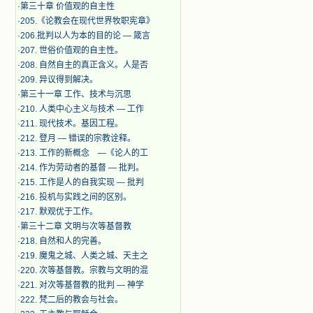
·
第三十章 价值观的自主性
·
205.《论教会在现代世界牧职宪章》
·
206.批判以人为本的目的论 — 箴言
·
207. 世俗价值观的自主性。
·
208. 自然自主的真正含义。人是否
·
209. 异议得到解决。
·
第三十一章 工作、技术与沉思
·
210. 人类中心主义与技术 — 工作
·
211. 现代技术。基因工程。
·
212. 登月 — 错误的宗教诠释。
·
213. 工作的新概念 —《论人的工
·
214. 作为劳动者的基督 — 批判。
·
215. 工作是人的自我实现 — 批判
·
216. 投机与实践之间的区别。
·
217. 默观优于工作。
·
第三十二章 文明与次等基督教
·
218. 自然和人的完善。
·
219. 魔鬼之城、人类之城、天主之
·
220. 次等基督教。宗教与文明的混
·
221. 对次等基督教的批判 — 神学
·
222. 梵二后的教会与社会。