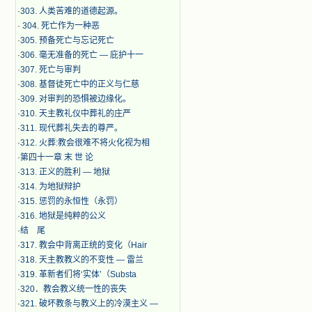
·
303. 人类苦难的道德起源。
·
304. 死亡作为一种恶
·
305. 预备死亡与忘记死亡
·
306. 毫无准备的死亡 — 庇护十一
·
307. 死亡与审判
·
308. 基督徒死亡中的正义与仁慈
·
309. 对审判的恐惧被边缘化。
·
310. 天主教礼仪中葬礼的庄严
·
311. 现代葬礼失去的尊严。
·
312. 火葬:教会很难不将火化视为相
·
第四十一章 末 世 论
·
313. 正义的胜利 — 地狱
·
314. 为地狱辩护
·
315. 惩罚的永恒性（永罚）
·
316. 地狱是纯粹的公义
·
结 尾
·
317. 教会中背离正统的变化（Hair
·
318. 天主教教义的不变性 — 雷兰
·
319. 革新者们将‘实体’（Substa
·
320．教会教义统一性的丧失
·
321. 破坏教条与教义上的冷漠主义 —