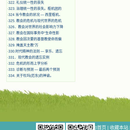
·
322. 礼仪统一性的丧失
·
323. 治理统一性的丧失。枢机团的
·
324 当今教会的状况 — 西里枢机、
·
325. 教会的危机与现代世界的危机
·
326．教会对世界的社会影响力下降
·
327. 教会在国际事务中“生命性影
·
328. 教会因次要的基督教使命而偏
·
329. 掩盖天主教“万
·
330.时代精神的法则 — 享乐、遗忘
·
331．现代教会的遗忘实例
·
332. 危机的形而上学分析
·
333. 诊断与预测 — 最后两个预测
·
334. 关于杜玛(厄东)的神谕。
设为首页
|
收藏本站