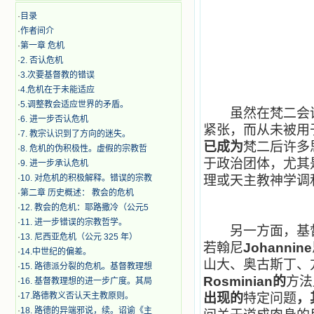
·
目录
·
作者间介
·
第一章 危机
·
2. 否认危机
·
3.次要基督教的错误
·
4.危机在于未能适应
·
5.调整教会适应世界的矛盾。
虽然在梵二会议
·
6. 进一步否认危机
紧张，而从未被用
·
7. 教宗认识到了方向的迷失。
已成为
梵二后许多
·
8. 危机的伪积极性。虚假的宗教哲
于政治团体，尤其
·
9. 进一步承认危机
·
10. 对危机的积极解释。错误的宗教
理或天主教神学调
·
第二章 历史概述： 教会的危机
·
12. 教会的危机：耶路撒冷（公元5
·
11. 进一步错误的宗教哲学。
另一方面，基督
·
13. 尼西亚危机（公元 325 年）
若翰尼
Johannine
·
14.中世纪的偏差。
山大、奥古斯丁、
·
15. 路德派分裂的危机。基督教理想
Rosminian的
方法
·
16. 基督教理想的进一步广度。其局
·
17.路德教义否认天主教原则。
出现的
特定问题
，
·
18. 路德的异端邪说，续。诏谕《主