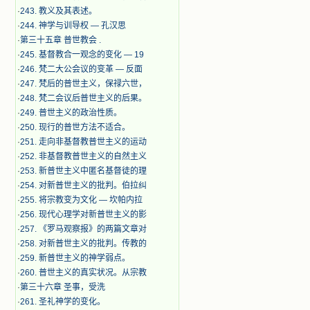
·
243. 教义及其表述。
·
244. 神学与训导权 — 孔汉思
·
第三十五章 普世教会 .
·
245. 基督教合一观念的变化 — 19
·
246. 梵二大公会议的变革 — 反面
·
247. 梵后的普世主义，保禄六世，
·
248. 梵二会议后普世主义的后果。
·
249. 普世主义的政治性质。
·
250. 现行的普世方法不适合。
·
251. 走向非基督教普世主义的运动
·
252. 非基督教普世主义的自然主义
·
253. 新普世主义中匿名基督徒的理
·
254. 对新普世主义的批判。伯拉纠
·
255. 将宗教变为文化 — 坎帕内拉
·
256. 现代心理学对新普世主义的影
·
257. 《罗马观察报》的两篇文章对
·
258. 对新普世主义的批判。传教的
·
259. 新普世主义的神学弱点。
·
260. 普世主义的真实状况。从宗教
·
第三十六章 圣事，受洗
·
261. 圣礼神学的变化。