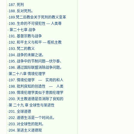
·
187. 死刑
·
188. 反对死刑。
·
189.梵二后教会关于死刑的教义变革
·
190. 生命的不可侵犯性 — 人类尊
·
第二十七章 战争
·
191. 基督宗教与战争
·
192. 和平主义与和平 — 枢机主教
·
193. 梵二的教义
·
194. 战争的未解之谜。
·
195. 战争中的节制问题—伏尔泰、
·
196. 通过国际联盟消除战争问题。
·
第二十八章 情境伦理学
·
197. 情境伦理学 — 实用的和人
·
198. 批判良知的创造性 — 人类
·
199. 情境伦理学类似于意图伦理学
·
200. 天主教道德是否消除了良知的
·
第 二十九 章 全球性与渐进性
·
201. 全球道德
·
202. 道德生活是一个时间点。
·
203. 对全球性的批判。
·
204. 渐进主义道德观