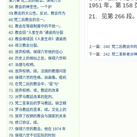
·
第六章 梵二后的教会。保禄六世
1951 年，第 158
·
​58. 教会的神圣性。一个护
·
59.教会的大公性。反对。教会作为
21.
见第 266 段
·
60.梵二后教会的合一。
·
61. 教会在等级制度中的不统一。
·
62. 教会因 "人类生命 "通谕而分裂
·
63. 教会继续因《人类生命》通谕而
·
64. 荷兰教会分裂。
上一篇：
240. 梵二后教会中的
·
65. 放弃权柄。保禄六世他的信心
下一篇：
242. 梵二革新者
·
66. 历史上的相似之处。保禄六世和
·
67. 治理与权柄。
·
68. 放弃权柄，续。法国的教理问答
·
69. 保禄六世的性格。自画像。枢机
·
70. 在梵二后的教会中，“是”与“
·
71. 放弃权柄，续。教廷的改革
·
72. 对罗马教廷改革的批判。
·
73. 梵二变革后的罗马教廷。缺乏精
·
74. 罗马教廷的变革，续。文化上的
·
75. 放弃了权柄的教会与国家的关系
·
76. 修订协议，续。
·
77. 保禄六世的教会。他在 1974 年
·
78. 保禄六世不切实际的时刻