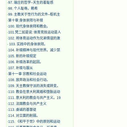
·
97. 端庄的哲学–天生的羞耻感
·
98. 个人耻辱。赖希
·
99. 主教关于性行为的文件–枢机主
·
第十章:身体崇拜与补赎
·
100. 现代身体崇拜和教会。
·
101.梵二如是说: 体育竞技运动是人
·
102. 将体育运动作为兄弟情谊的激
·
103. 实践中的身体崇拜。
·
104. 补赎精神与现代世界。减少禁
·
105. 新的补赎规定
·
106. 补赎改革的起因。
·
107. 补赎与服从
·
第十一章 宗教和社会运动
·
108. 放弃政治和社会行动。
·
109. 天主教保守派的消失或转变。
·
110. 教会在意大利离婚和堕胎运动
·
111. 意大利的教会与共产主义。19
·
112. 法国教会与共产主义
·
113. 虔诚的基督徒
·
114. 对立面的削弱。
·
115. 《和平于世》中的原则和运动