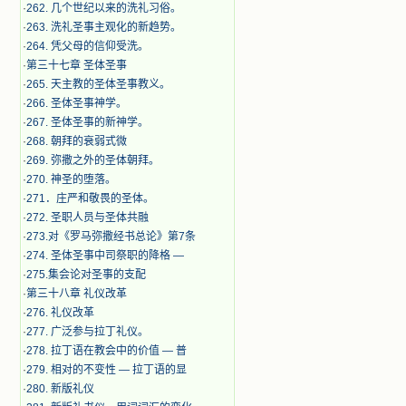
·
262. 几个世纪以来的洗礼习俗。
·
263. 洗礼圣事主观化的新趋势。
·
264. 凭父母的信仰受洗。
·
第三十七章 圣体圣事
·
265. 天主教的圣体圣事教义。
·
266. 圣体圣事神学。
·
267. 圣体圣事的新神学。
·
268. 朝拜的衰弱式微
·
269. 弥撒之外的圣体朝拜。
·
270. 神圣的堕落。
·
271．庄严和敬畏的圣体。
·
272. 圣职人员与圣体共融
·
273.对《罗马弥撒经书总论》第7条
·
274. 圣体圣事中司祭职的降格 —
·
275.集会论对圣事的支配
·
第三十八章 礼仪改革
·
276. 礼仪改革
·
277. 广泛参与拉丁礼仪。
·
278. 拉丁语在教会中的价值 — 普
·
279. 相对的不变性 — 拉丁语的显
·
280. 新版礼仪