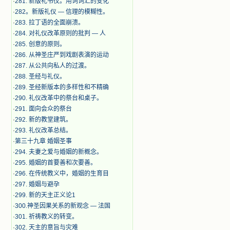
·
281. 新版礼书仪。用词词汇的变化
·
282。新版礼仪 — 信理的模糊性。
·
283. 拉丁语的全面崩溃。
·
284. 对礼仪改革原则的批判 — 人
·
285. 创意的原则。
·
286. 从神圣庄严到戏剧表演的运动
·
287. 从公共向私人的过渡。
·
288. 圣经与礼仪。
·
289. 圣经新版本的多样性和不精确
·
290. 礼仪改革中的祭台和桌子。
·
291. 面向会众的祭台
·
292. 新的教堂建筑。
·
293. 礼仪改革总结。
·
第三十九章 婚姻圣事
·
294. 夫妻之爱与婚姻的新概念。
·
295. 婚姻的首要善和次要善。
·
296. 在传统教义中，婚姻的生育目
·
297. 婚姻与避孕
·
299. 新的天主正义论1
·
300.神圣因果关系的新观念 — 法国
·
301. 祈祷教义的转变。
·
302. 天主的意旨与灾难