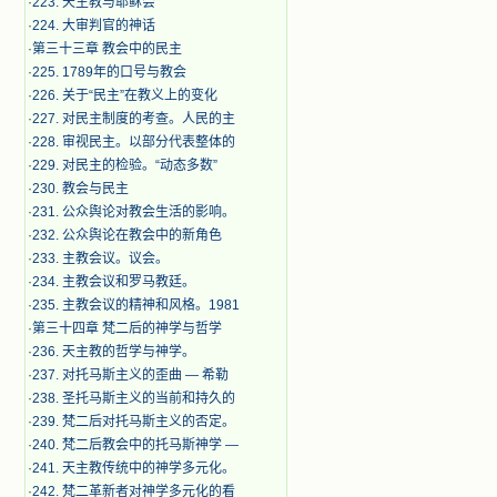
·
223. 天主教与耶稣会
·
224. 大审判官的神话
·
第三十三章 教会中的民主
·
225. 1789年的口号与教会
·
226. 关于“民主”在教义上的变化
·
227. 对民主制度的考查。人民的主
·
228. 审视民主。以部分代表整体的
·
229. 对民主的检验。“动态多数”
·
230. 教会与民主
·
231. 公众舆论对教会生活的影响。
·
232. 公众舆论在教会中的新角色
·
233. 主教会议。议会。
·
234. 主教会议和罗马教廷。
·
235. 主教会议的精神和风格。1981
·
第三十四章 梵二后的神学与哲学
·
236. 天主教的哲学与神学。
·
237. 对托马斯主义的歪曲 — 希勒
·
238. 圣托马斯主义的当前和持久的
·
239. 梵二后对托马斯主义的否定。
·
240. 梵二后教会中的托马斯神学 —
·
241. 天主教传统中的神学多元化。
·
242. 梵二革新者对神学多元化的看