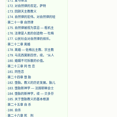
·
171. 爱与律法
·
172. 对自然律的否定。萨特
·
173. 回顾天主教教义
·
174. 自然律的宏伟。对自然律的轻
·
第二十一章 自然律
·
175. 自然律被视为禁忌 — 枢机主
·
176. 法律是人类的创造物 — 杜梅
·
177. 公民社会对自然律的排斥。
·
第二十二章 离婚
·
178. 离婚 — 佐格比主教、宗主教
·
179. 马克西莫斯四世，续。 “从人
·
180. 婚姻不可拆散的价值。
·
第二十三章 同 性 恋
·
181. 同性恋
·
第二十四章 堕 胎
·
182. 堕胎。教义的历史发展。胎儿
·
183. 堕胎新神学 — 法国耶稣会士
·
184. 堕胎的新神学，续 — 贝多芬
·
185. 关于堕胎教义的基本根源
·
第二十五章 自 杀
·
186. 自杀
·
第二十六章 死 刑