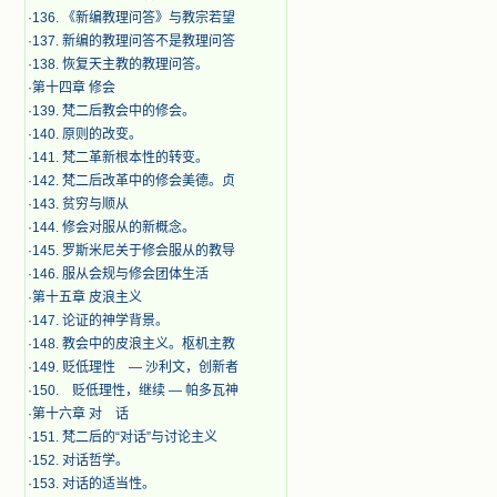
·
136. 《新编教理问答》与教宗若望
·
137. 新编的教理问答不是教理问答
·
138. 恢复天主教的教理问答。
·
第十四章 修会
·
139. 梵二后教会中的修会。
·
140. 原则的改变。
·
141. 梵二革新根本性的转变。
·
142. 梵二后改革中的修会美德。贞
·
143. 贫穷与顺从
·
144. 修会对服从的新概念。
·
145. 罗斯米尼关于修会服从的教导
·
146. 服从会规与修会团体生活
·
第十五章 皮浪主义
·
147. 论证的神学背景。
·
148. 教会中的皮浪主义。枢机主教
·
149. 贬低理性 — 沙利文，创新者
·
150. 贬低理性，继续 — 帕多瓦神
·
第十六章 对 话
·
151. 梵二后的“对话”与讨论主义
·
152. 对话哲学。
·
153. 对话的适当性。