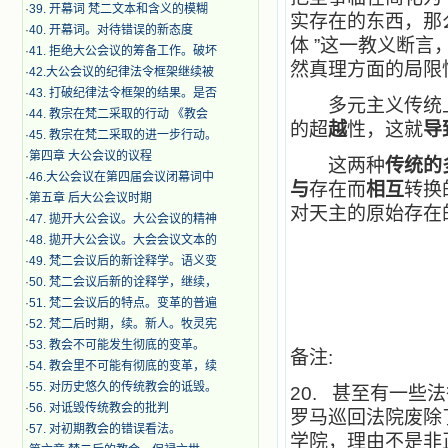
·
39. 开幕词 梵二文本和含义的模糊
实存在的东西，那
·
40. 开幕词。对待错误的新态度
体 ”这一教义断
·
41. 拒绝大公会议的筹备工作。破坏
然真理方面的局限
·
42.大公会议的纪律法令框架继续被
·
43. 打破纪律法令框架的结果。是否
多元主义传统上
·
44. 教宗在梵二采取的行动 《教会
的超
越
性，这就
导
·
45. 教宗在梵二采取的进一步行动。
·
第四章 大公会议的议程
这两种
传统的
·
46.大公会议在第四届会议闭幕词中
与
存在而
相互
转换
·
第五章 后大公会议时期
对天主的原始存在
·
47. 拋开大公会议。大公会议的精神
·
48. 拋开大公会议。大会会议文本的
·
49. 梵二会议后的新诠释学。语义变
·
50. 梵二会议后新的诠释学，继续，
·
51. 梵二会议后的特点。变革的普遍
·
52. 梵二后时期，续。新人。牧灵宪
·
53. 教会不可能发生彻底的变革。
备注:
·
54. 教会里不可能有彻底的变革，续
·
55. 对历史悠久的传统教会的诋毁。
20.
甚至有一些法
·
56. 对诋毁传统教会的批判
罗马巡回法院废除
·
57. 对初期教会的错误看法。
学院，理由不是非正统