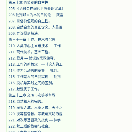
·
第三十章 价值观的自主性
·
205.《论教会在现代世界牧职宪章》
·
206.批判以人为本的目的论 — 箴言
·
207. 世俗价值观的自主性。
·
208. 自然自主的真正含义。人是否
·
209. 异议得到解决。
·
第三十一章 工作、技术与沉思
·
210. 人类中心主义与技术 — 工作
·
211. 现代技术。基因工程。
·
212. 登月 — 错误的宗教诠释。
·
213. 工作的新概念 —《论人的工
·
214. 作为劳动者的基督 — 批判。
·
215. 工作是人的自我实现 — 批判
·
216. 投机与实践之间的区别。
·
217. 默观优于工作。
·
第三十二章 文明与次等基督教
·
218. 自然和人的完善。
·
219. 魔鬼之城、人类之城、天主之
·
220. 次等基督教。宗教与文明的混
·
221. 对次等基督教的批判 — 神学
·
222. 梵二后的教会与社会。