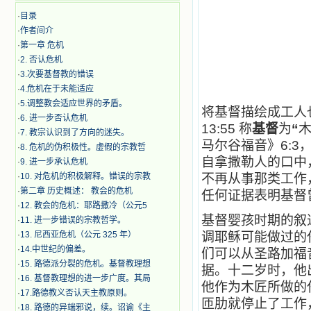
·
目录
·
作者间介
·
第一章 危机
·
2. 否认危机
·
3.次要基督教的错误
·
4.危机在于未能适应
·
5.调整教会适应世界的矛盾。
将基督描绘成工人
·
6. 进一步否认危机
13:55 称
基督
为
“
·
7. 教宗认识到了方向的迷失。
马尔谷福音》6:3
·
8. 危机的伪积极性。虚假的宗教哲
自拿撒勒人的口中
·
9. 进一步承认危机
·
10. 对危机的积极解释。错误的宗教
不再从事那类工作
·
第二章 历史概述： 教会的危机
任何证据表明基督
·
12. 教会的危机：耶路撒冷（公元5
基督婴孩时期的叙
·
11. 进一步错误的宗教哲学。
·
13. 尼西亚危机（公元 325 年）
调耶稣可能做过的
·
14.中世纪的偏差。
们可以从圣路加福
·
15. 路德派分裂的危机。基督教理想
据。十二岁时，他
·
16. 基督教理想的进一步广度。其局
他作为木匠所做的
·
17.路德教义否认天主教原则。
匝肋就停止了工作
·
18. 路德的异端邪说，续。诏谕《主