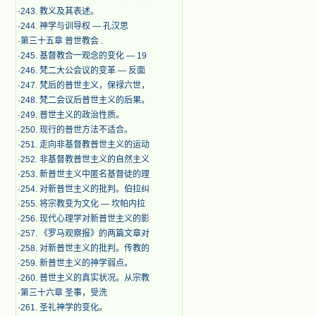
·
243. 教义及其表述。
·
244. 神学与训导权 — 孔汉思
·
第三十五章 普世教会 .
·
245. 基督教合一观念的变化 — 19
·
246. 梵二大公会议的变革 — 反面
·
247. 梵后的普世主义，保禄六世，
·
248. 梵二会议后普世主义的后果。
·
249. 普世主义的政治性质。
·
250. 现行的普世方法不适合。
·
251. 走向非基督教普世主义的运动
·
252. 非基督教普世主义的自然主义
·
253. 新普世主义中匿名基督徒的理
·
254. 对新普世主义的批判。伯拉纠
·
255. 将宗教变为文化 — 坎帕内拉
·
256. 现代心理学对新普世主义的影
·
257. 《罗马观察报》的两篇文章对
·
258. 对新普世主义的批判。传教的
·
259. 新普世主义的神学弱点。
·
260. 普世主义的真实状况。从宗教
·
第三十六章 圣事，受洗
·
261. 圣礼神学的变化。