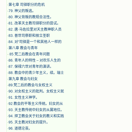
·
第七章 司铎职分的危机
·
79. 神父的叛逃。
·
80. 神父背叛的教规合法性。
·
81. 改革天主教司铎职分的尝试。
·
82. 唐·马佐拉里对天主教神职人员
·
83. 普世司祭职和按立圣职
·
84. 对“司铎是一个和其他人一样的
·
第八章 教会与青年
·
​ 85 梵二后教会在青年问题
·
86. 青年人的特性 – 对欢乐人生的
·
87. 保禄六世对青年的演讲。
·
88. 教会中的青少年主义，续。瑞士
·
第九章 教会与妇女
·
89.梵二后的教会与女权主义
·
90. 对女权主义的批判。女权主义就
·
91. 女性主义神学。
·
92.教会的平等主义传统。妇女的从
·
93. 天主教传统中妇女的从属地位。
·
94. 捍卫教会关于妇女的教义和实践
·
95. 天主教对妇女的提升。
·
96. 道德沦丧。