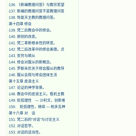
·
136. 《新编教理问答》与教宗若望
·
137. 新编的教理问答不是教理问答
·
138. 恢复天主教的教理问答。
·
第十四章 修会
·
139. 梵二后教会中的修会。
·
140. 原则的改变。
·
141. 梵二革新根本性的转变。
·
142. 梵二后改革中的修会美德。贞
·
143. 贫穷与顺从
·
144. 修会对服从的新概念。
·
145. 罗斯米尼关于修会服从的教导
·
146. 服从会规与修会团体生活
·
第十五章 皮浪主义
·
147. 论证的神学背景。
·
148. 教会中的皮浪主义。枢机主教
·
149. 贬低理性 — 沙利文，创新者
·
150. 贬低理性，继续 — 帕多瓦神
·
第十六章 对 话
·
151. 梵二后的“对话”与讨论主义
·
152. 对话哲学。
·
153. 对话的适当性。