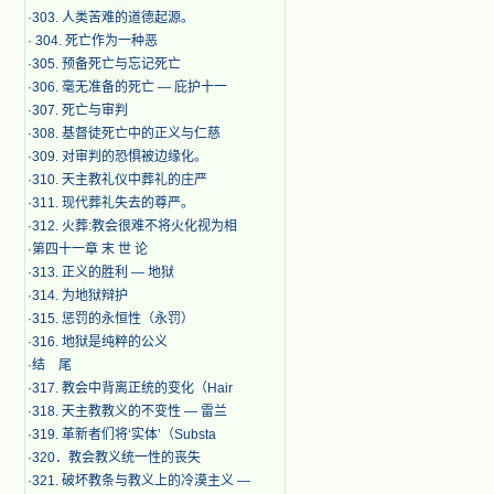
·
303. 人类苦难的道德起源。
·
304. 死亡作为一种恶
·
305. 预备死亡与忘记死亡
·
306. 毫无准备的死亡 — 庇护十一
·
307. 死亡与审判
·
308. 基督徒死亡中的正义与仁慈
·
309. 对审判的恐惧被边缘化。
·
310. 天主教礼仪中葬礼的庄严
·
311. 现代葬礼失去的尊严。
·
312. 火葬:教会很难不将火化视为相
·
第四十一章 末 世 论
·
313. 正义的胜利 — 地狱
·
314. 为地狱辩护
·
315. 惩罚的永恒性（永罚）
·
316. 地狱是纯粹的公义
·
结 尾
·
317. 教会中背离正统的变化（Hair
·
318. 天主教教义的不变性 — 雷兰
·
319. 革新者们将‘实体’（Substa
·
320．教会教义统一性的丧失
·
321. 破坏教条与教义上的冷漠主义 —