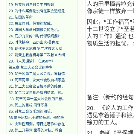
人的田里摘谷粒充
·
19. 独立原则与教会中的弊端
像宗徒一样放弃一
·
20. 为什么案例论没有在教会造成危
·
21. 法国的革命
因此，
“
工作福音
”
·
22. 独立原则。信仰的权威。
十二世设立了
“
圣
·
23. 法国大革命时期教会的危机。
人的工作》通谕 
·
24. 庇护九世的《时代谬误纲要》
·
25. 时代精神：亚历山大-曼佐尼
物质生活的担忧，
·
26. 现代主义危机 第二次教义大纲
·
27. 前天主教危机与第三次教义大纲
·
28. 《人类通谕》（1950年）
·
第三章 梵二大公会议的筹备
·
29. 梵蒂冈第二届大公会议。筹备情
·
30. 梵蒂冈第二次大公会议自相矛盾
·
31. 梵二大公会议自相矛盾的结果，
·
32. 梵二会议自相矛盾的结果、续。
备注:（新约的经
·
33. 梵蒂冈第一届大公会议的目标。
·
34. 梵二的目标 司铎职务
20.
《论人的工作
·
35. 对梵二会议乐观的期望。
遇见拿着锤子和镰
·
36.蒙蒂尼枢机主教的预测。他的极
镰刀的工人。
·
37. 灾难性预测。德日进著作中存在
·
38. 梵二开幕词 世界的对抗。教会
21.
参阅《圣保禄