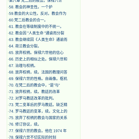
·
第六章 梵二后的教会。保禄六世
·
​58. 教会的神圣性。一个护
·
59.教会的大公性。反对。教会作为
·
60.梵二后教会的合一。
·
61. 教会在等级制度中的不统一。
·
62. 教会因 "人类生命 "通谕而分裂
·
63. 教会继续因《人类生命》通谕而
·
64. 荷兰教会分裂。
·
65. 放弃权柄。保禄六世他的信心
·
66. 历史上的相似之处。保禄六世和
·
67. 治理与权柄。
·
68. 放弃权柄，续。法国的教理问答
·
69. 保禄六世的性格。自画像。枢机
·
70. 在梵二后的教会中，“是”与“
·
71. 放弃权柄，续。教廷的改革
·
72. 对罗马教廷改革的批判。
·
73. 梵二变革后的罗马教廷。缺乏精
·
74. 罗马教廷的变革，续。文化上的
·
75. 放弃了权柄的教会与国家的关系
·
76. 修订协议，续。
·
77. 保禄六世的教会。他在 1974 年
·
78. 保禄六世不切实际的时刻