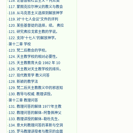
·
116. 论基督教社会主义 – 托尼奥
·
117. 蒙图克拉尔神父的教义与教会
·
118. 从马克思主义选择到解放神学
·
119. 对“十七人会议”文件的评判
·
120. 某些基督徒的选择，续。 弗拉
·
121. 研究弗拉戈索主教的学说。
·
122. 支持“十七人”的解放神学。
·
第十二章 学校
·
123. 梵二后教会的学校。
·
124. 天主教学校的相对必要性。
·
125. 天主教教育大会 1982 年 10
·
126. 天主教对天主教学校的排斥。
·
127. 现代教育学 教义问答
·
128. 新颖的教学法
·
129. 梵二后天主教教义中的邪恶知
·
130. 教导与权威. 教理讲授。
·
第十三章 教理问答
·
131. 教理问答的解体 1977年主教
·
132. 教理问答的解体–阿鲁佩神父
·
133. 教理讲授的解体–勒杜先生、
·
134. 意大利教理问答的革新与空洞
·
135. 罗马教理讲授者与教宗的会面