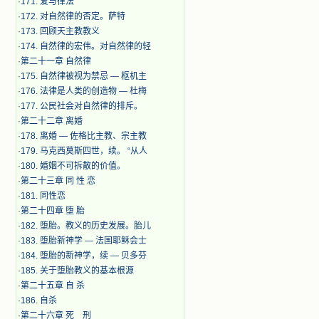
·
171. 爱与律法
·
172. 对自然律的否定。萨特
·
173. 回顾天主教教义
·
174. 自然律的宏伟。对自然律的轻
·
第二十一章 自然律
·
175. 自然律被视为禁忌 — 枢机主
·
176. 法律是人类的创造物 — 杜梅
·
177. 公民社会对自然律的排斥。
·
第二十二章 离婚
·
178. 离婚 — 佐格比主教、宗主教
·
179. 马克西莫斯四世，续。 “从人
·
180. 婚姻不可拆散的价值。
·
第二十三章 同 性 恋
·
181. 同性恋
·
第二十四章 堕 胎
·
182. 堕胎。教义的历史发展。胎儿
·
183. 堕胎新神学 — 法国耶稣会士
·
184. 堕胎的新神学，续 — 贝多芬
·
185. 关于堕胎教义的基本根源
·
第二十五章 自 杀
·
186. 自杀
·
第二十六章 死 刑