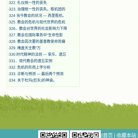
·
322. 礼仪统一性的丧失
·
323. 治理统一性的丧失。枢机团的
·
324 当今教会的状况 — 西里枢机、
·
325. 教会的危机与现代世界的危机
·
326．教会对世界的社会影响力下降
·
327. 教会在国际事务中“生命性影
·
328. 教会因次要的基督教使命而偏
·
329. 掩盖天主教“万
·
330.时代精神的法则 — 享乐、遗忘
·
331．现代教会的遗忘实例
·
332. 危机的形而上学分析
·
333. 诊断与预测 — 最后两个预测
·
334. 关于杜玛(厄东)的神谕。
设为首页
|
收藏本站