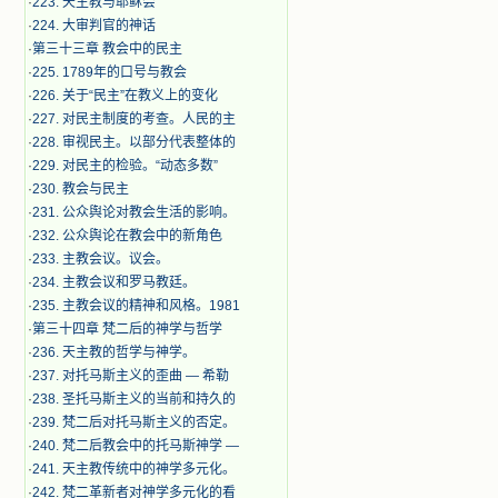
·
223. 天主教与耶稣会
·
224. 大审判官的神话
·
第三十三章 教会中的民主
·
225. 1789年的口号与教会
·
226. 关于“民主”在教义上的变化
·
227. 对民主制度的考查。人民的主
·
228. 审视民主。以部分代表整体的
·
229. 对民主的检验。“动态多数”
·
230. 教会与民主
·
231. 公众舆论对教会生活的影响。
·
232. 公众舆论在教会中的新角色
·
233. 主教会议。议会。
·
234. 主教会议和罗马教廷。
·
235. 主教会议的精神和风格。1981
·
第三十四章 梵二后的神学与哲学
·
236. 天主教的哲学与神学。
·
237. 对托马斯主义的歪曲 — 希勒
·
238. 圣托马斯主义的当前和持久的
·
239. 梵二后对托马斯主义的否定。
·
240. 梵二后教会中的托马斯神学 —
·
241. 天主教传统中的神学多元化。
·
242. 梵二革新者对神学多元化的看