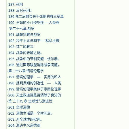
·
187. 死刑
·
188. 反对死刑。
·
189.梵二后教会关于死刑的教义变革
·
190. 生命的不可侵犯性 — 人类尊
·
第二十七章 战争
·
191. 基督宗教与战争
·
192. 和平主义与和平 — 枢机主教
·
193. 梵二的教义
·
194. 战争的未解之谜。
·
195. 战争中的节制问题—伏尔泰、
·
196. 通过国际联盟消除战争问题。
·
第二十八章 情境伦理学
·
197. 情境伦理学 — 实用的和人
·
198. 批判良知的创造性 — 人类
·
199. 情境伦理学类似于意图伦理学
·
200. 天主教道德是否消除了良知的
·
第 二十九 章 全球性与渐进性
·
201. 全球道德
·
202. 道德生活是一个时间点。
·
203. 对全球性的批判。
·
204. 渐进主义道德观