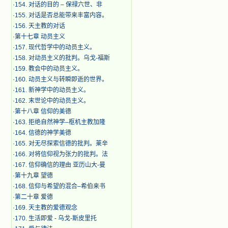
·
154. 对话的目的 – 保禄六世、非
·
155. 对话是否总能带来丰富内容。
·
156. 天主教的对话
·
第十七章 动员主义
·
157. 现代哲学中的动员主义。
·
158. 对动员主义的批判。乌戈-福斯
·
159. 教会中的动员主义。
·
160. 动员主义与转瞬即逝的世界。
·
161. 新神学中的动员主义。
·
162. 末世论中的动员主义。
·
第十八章 信仰的美德
·
163. 拒绝自然神学–枢机主教加隆
·
164. 信德的神学美德
·
165. 对无尽探索信德的批判。莱辛
·
166. 对将信仰视为张力的批判。法
·
167. 信仰确信的理由 亚历山大-曼
·
第十九章 望德
·
168. 信仰与希望的混合–希伯来书
·
第二十章 爱德
·
169. 天主教的爱德观念
·
170. 生活即爱 - 乌戈-斯皮里托