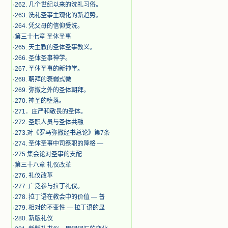
·
262. 几个世纪以来的洗礼习俗。
·
263. 洗礼圣事主观化的新趋势。
·
264. 凭父母的信仰受洗。
·
第三十七章 圣体圣事
·
265. 天主教的圣体圣事教义。
·
266. 圣体圣事神学。
·
267. 圣体圣事的新神学。
·
268. 朝拜的衰弱式微
·
269. 弥撒之外的圣体朝拜。
·
270. 神圣的堕落。
·
271．庄严和敬畏的圣体。
·
272. 圣职人员与圣体共融
·
273.对《罗马弥撒经书总论》第7条
·
274. 圣体圣事中司祭职的降格 —
·
275.集会论对圣事的支配
·
第三十八章 礼仪改革
·
276. 礼仪改革
·
277. 广泛参与拉丁礼仪。
·
278. 拉丁语在教会中的价值 — 普
·
279. 相对的不变性 — 拉丁语的显
·
280. 新版礼仪