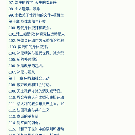
·
97. 端庄的哲学–天生的羞耻感
·
98. 个人耻辱。赖希
·
99. 主教关于性行为的文件–枢机主
·
第十章:身体崇拜与补赎
·
100. 现代身体崇拜和教会。
·
101.梵二如是说: 体育竞技运动是人
·
102. 将体育运动作为兄弟情谊的激
·
103. 实践中的身体崇拜。
·
104. 补赎精神与现代世界。减少禁
·
105. 新的补赎规定
·
106. 补赎改革的起因。
·
107. 补赎与服从
·
第十一章 宗教和社会运动
·
108. 放弃政治和社会行动。
·
109. 天主教保守派的消失或转变。
·
110. 教会在意大利离婚和堕胎运动
·
111. 意大利的教会与共产主义。19
·
112. 法国教会与共产主义
·
113. 虔诚的基督徒
·
114. 对立面的削弱。
·
115. 《和平于世》中的原则和运动