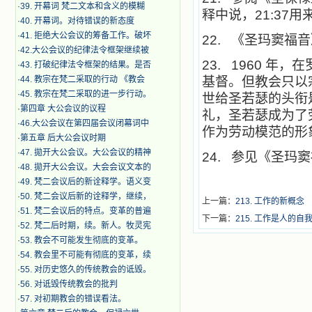
·
39. 开幕词 梵二文本和含义的模糊
释中说，21:37
·
40. 开幕词。对待错误的新态度
·
41. 拒绝大公会议的筹备工作。破坏
22.
《圣玛窦福音》
·
42.大公会议的纪律法令框架继续被
23. 1960
年，在
·
43. 打破纪律法令框架的结果。是否
·
44. 教宗在梵二采取的行动 《教会
基督。但教会只以
·
45. 教宗在梵二采取的进一步行动。
世给圣若瑟的头衔
·
第四章 大公会议的议程
礼，圣若瑟成为了
·
46.大公会议在第四届会议闭幕词中
作为劳动模范的形
·
第五章 后大公会议时期
·
47. 拋开大公会议。大公会议的精神
24.
参见《圣玛窦福
·
48. 拋开大公会议。大会会议文本的
·
49. 梵二会议后的新诠释学。语义变
·
50. 梵二会议后新的诠释学，继续，
上一篇：
213. 工作的新概
·
51. 梵二会议后的特点。变革的普遍
下一篇：
215. 工作是人的自
·
52. 梵二后时期，续。新人。牧灵宪
·
53. 教会不可能发生彻底的变革。
·
54. 教会里不可能有彻底的变革，续
·
55. 对历史悠久的传统教会的诋毁。
·
56. 对诋毁传统教会的批判
·
57. 对初期教会的错误看法。