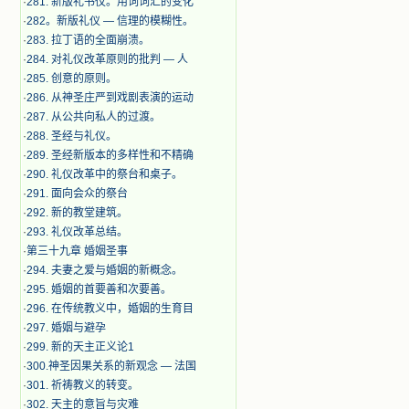
·
281. 新版礼书仪。用词词汇的变化
·
282。新版礼仪 — 信理的模糊性。
·
283. 拉丁语的全面崩溃。
·
284. 对礼仪改革原则的批判 — 人
·
285. 创意的原则。
·
286. 从神圣庄严到戏剧表演的运动
·
287. 从公共向私人的过渡。
·
288. 圣经与礼仪。
·
289. 圣经新版本的多样性和不精确
·
290. 礼仪改革中的祭台和桌子。
·
291. 面向会众的祭台
·
292. 新的教堂建筑。
·
293. 礼仪改革总结。
·
第三十九章 婚姻圣事
·
294. 夫妻之爱与婚姻的新概念。
·
295. 婚姻的首要善和次要善。
·
296. 在传统教义中，婚姻的生育目
·
297. 婚姻与避孕
·
299. 新的天主正义论1
·
300.神圣因果关系的新观念 — 法国
·
301. 祈祷教义的转变。
·
302. 天主的意旨与灾难