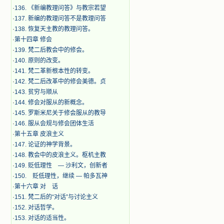
·
136. 《新编教理问答》与教宗若望
·
137. 新编的教理问答不是教理问答
·
138. 恢复天主教的教理问答。
·
第十四章 修会
·
139. 梵二后教会中的修会。
·
140. 原则的改变。
·
141. 梵二革新根本性的转变。
·
142. 梵二后改革中的修会美德。贞
·
143. 贫穷与顺从
·
144. 修会对服从的新概念。
·
145. 罗斯米尼关于修会服从的教导
·
146. 服从会规与修会团体生活
·
第十五章 皮浪主义
·
147. 论证的神学背景。
·
148. 教会中的皮浪主义。枢机主教
·
149. 贬低理性 — 沙利文，创新者
·
150. 贬低理性，继续 — 帕多瓦神
·
第十六章 对 话
·
151. 梵二后的“对话”与讨论主义
·
152. 对话哲学。
·
153. 对话的适当性。