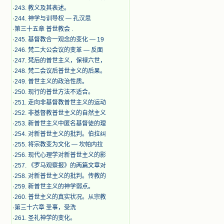
·
243. 教义及其表述。
·
244. 神学与训导权 — 孔汉思
·
第三十五章 普世教会 .
·
245. 基督教合一观念的变化 — 19
·
246. 梵二大公会议的变革 — 反面
·
247. 梵后的普世主义，保禄六世，
·
248. 梵二会议后普世主义的后果。
·
249. 普世主义的政治性质。
·
250. 现行的普世方法不适合。
·
251. 走向非基督教普世主义的运动
·
252. 非基督教普世主义的自然主义
·
253. 新普世主义中匿名基督徒的理
·
254. 对新普世主义的批判。伯拉纠
·
255. 将宗教变为文化 — 坎帕内拉
·
256. 现代心理学对新普世主义的影
·
257. 《罗马观察报》的两篇文章对
·
258. 对新普世主义的批判。传教的
·
259. 新普世主义的神学弱点。
·
260. 普世主义的真实状况。从宗教
·
第三十六章 圣事，受洗
·
261. 圣礼神学的变化。