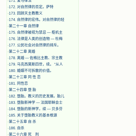
·
171. 爱与律法
·
172. 对自然律的否定。萨特
·
173. 回顾天主教教义
·
174. 自然律的宏伟。对自然律的轻
·
第二十一章 自然律
·
175. 自然律被视为禁忌 — 枢机主
·
176. 法律是人类的创造物 — 杜梅
·
177. 公民社会对自然律的排斥。
·
第二十二章 离婚
·
178. 离婚 — 佐格比主教、宗主教
·
179. 马克西莫斯四世，续。 “从人
·
180. 婚姻不可拆散的价值。
·
第二十三章 同 性 恋
·
181. 同性恋
·
第二十四章 堕 胎
·
182. 堕胎。教义的历史发展。胎儿
·
183. 堕胎新神学 — 法国耶稣会士
·
184. 堕胎的新神学，续 — 贝多芬
·
185. 关于堕胎教义的基本根源
·
第二十五章 自 杀
·
186. 自杀
·
第二十六章 死 刑