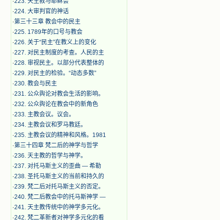
·
223. 天主教与耶稣会
·
224. 大审判官的神话
·
第三十三章 教会中的民主
·
225. 1789年的口号与教会
·
226. 关于“民主”在教义上的变化
·
227. 对民主制度的考查。人民的主
·
228. 审视民主。以部分代表整体的
·
229. 对民主的检验。“动态多数”
·
230. 教会与民主
·
231. 公众舆论对教会生活的影响。
·
232. 公众舆论在教会中的新角色
·
233. 主教会议。议会。
·
234. 主教会议和罗马教廷。
·
235. 主教会议的精神和风格。1981
·
第三十四章 梵二后的神学与哲学
·
236. 天主教的哲学与神学。
·
237. 对托马斯主义的歪曲 — 希勒
·
238. 圣托马斯主义的当前和持久的
·
239. 梵二后对托马斯主义的否定。
·
240. 梵二后教会中的托马斯神学 —
·
241. 天主教传统中的神学多元化。
·
242. 梵二革新者对神学多元化的看