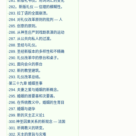
·
281. 新版礼书仪。用词词汇的变化
·
282。新版礼仪 — 信理的模糊性。
·
283. 拉丁语的全面崩溃。
·
284. 对礼仪改革原则的批判 — 人
·
285. 创意的原则。
·
286. 从神圣庄严到戏剧表演的运动
·
287. 从公共向私人的过渡。
·
288. 圣经与礼仪。
·
289. 圣经新版本的多样性和不精确
·
290. 礼仪改革中的祭台和桌子。
·
291. 面向会众的祭台
·
292. 新的教堂建筑。
·
293. 礼仪改革总结。
·
第三十九章 婚姻圣事
·
294. 夫妻之爱与婚姻的新概念。
·
295. 婚姻的首要善和次要善。
·
296. 在传统教义中，婚姻的生育目
·
297. 婚姻与避孕
·
299. 新的天主正义论1
·
300.神圣因果关系的新观念 — 法国
·
301. 祈祷教义的转变。
·
302. 天主的意旨与灾难