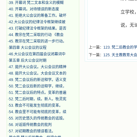
·
39. 开幕词 梵二文本和含义的模糊
·
40. 开幕词。对待错误的新态度
立学校
·
41. 拒绝大公会议的筹备工作。破坏
·
42.大公会议的纪律法令框架继续被
说，无
·
43. 打破纪律法令框架的结果。是否
·
44. 教宗在梵二采取的行动 《教会
·
45. 教宗在梵二采取的进一步行动。
上一篇：
123. 梵二后教会的
·
第四章 大公会议的议程
·
46.大公会议在第四届会议闭幕词中
下一篇：
125. 天主教教育大会 
·
第五章 后大公会议时期
·
47. 拋开大公会议。大公会议的精神
·
48. 拋开大公会议。大会会议文本的
·
49. 梵二会议后的新诠释学。语义变
·
50. 梵二会议后新的诠释学，继续，
·
51. 梵二会议后的特点。变革的普遍
·
52. 梵二后时期，续。新人。牧灵宪
·
53. 教会不可能发生彻底的变革。
·
54. 教会里不可能有彻底的变革，续
·
55. 对历史悠久的传统教会的诋毁。
·
56. 对诋毁传统教会的批判
·
57. 对初期教会的错误看法。