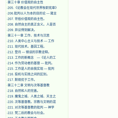
·
第三十章 价值观的自主性
·
205.《论教会在现代世界牧职宪章》
·
206.批判以人为本的目的论 — 箴言
·
207. 世俗价值观的自主性。
·
208. 自然自主的真正含义。人是否
·
209. 异议得到解决。
·
第三十一章 工作、技术与沉思
·
210. 人类中心主义与技术 — 工作
·
211. 现代技术。基因工程。
·
212. 登月 — 错误的宗教诠释。
·
213. 工作的新概念 —《论人的工
·
214. 作为劳动者的基督 — 批判。
·
215. 工作是人的自我实现 — 批判
·
216. 投机与实践之间的区别。
·
217. 默观优于工作。
·
第三十二章 文明与次等基督教
·
218. 自然和人的完善。
·
219. 魔鬼之城、人类之城、天主之
·
220. 次等基督教。宗教与文明的混
·
221. 对次等基督教的批判 — 神学
·
222. 梵二后的教会与社会。