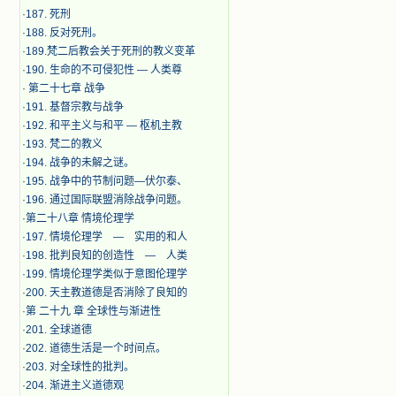
·
187. 死刑
·
188. 反对死刑。
·
189.梵二后教会关于死刑的教义变革
·
190. 生命的不可侵犯性 — 人类尊
·
第二十七章 战争
·
191. 基督宗教与战争
·
192. 和平主义与和平 — 枢机主教
·
193. 梵二的教义
·
194. 战争的未解之谜。
·
195. 战争中的节制问题—伏尔泰、
·
196. 通过国际联盟消除战争问题。
·
第二十八章 情境伦理学
·
197. 情境伦理学 — 实用的和人
·
198. 批判良知的创造性 — 人类
·
199. 情境伦理学类似于意图伦理学
·
200. 天主教道德是否消除了良知的
·
第 二十九 章 全球性与渐进性
·
201. 全球道德
·
202. 道德生活是一个时间点。
·
203. 对全球性的批判。
·
204. 渐进主义道德观