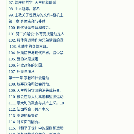
·
97. 端庄的哲学–天生的羞耻感
·
98. 个人耻辱。赖希
·
99. 主教关于性行为的文件–枢机主
·
第十章:身体崇拜与补赎
·
100. 现代身体崇拜和教会。
·
101.梵二如是说: 体育竞技运动是人
·
102. 将体育运动作为兄弟情谊的激
·
103. 实践中的身体崇拜。
·
104. 补赎精神与现代世界。减少禁
·
105. 新的补赎规定
·
106. 补赎改革的起因。
·
107. 补赎与服从
·
第十一章 宗教和社会运动
·
108. 放弃政治和社会行动。
·
109. 天主教保守派的消失或转变。
·
110. 教会在意大利离婚和堕胎运动
·
111. 意大利的教会与共产主义。19
·
112. 法国教会与共产主义
·
113. 虔诚的基督徒
·
114. 对立面的削弱。
·
115. 《和平于世》中的原则和运动