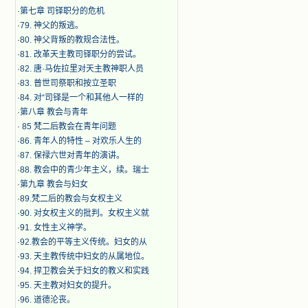
·
第七章 司铎职分的危机
·
79. 神父的叛逃。
·
80. 神父背叛的教规合法性。
·
81. 改革天主教司铎职分的尝试。
·
82. 唐·马佐拉里对天主教神职人员
·
83. 普世司祭职和按立圣职
·
84. 对“司铎是一个和其他人一样的
·
第八章 教会与青年
·
​ 85 梵二后教会在青年问题
·
86. 青年人的特性 – 对欢乐人生的
·
87. 保禄六世对青年的演讲。
·
88. 教会中的青少年主义，续。瑞士
·
第九章 教会与妇女
·
89.梵二后的教会与女权主义
·
90. 对女权主义的批判。女权主义就
·
91. 女性主义神学。
·
92.教会的平等主义传统。妇女的从
·
93. 天主教传统中妇女的从属地位。
·
94. 捍卫教会关于妇女的教义和实践
·
95. 天主教对妇女的提升。
·
96. 道德沦丧。