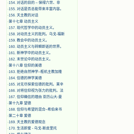
·
154. 对话的目的 – 保禄六世、非
·
155. 对话是否总能带来丰富内容。
·
156. 天主教的对话
·
第十七章 动员主义
·
157. 现代哲学中的动员主义。
·
158. 对动员主义的批判。乌戈-福斯
·
159. 教会中的动员主义。
·
160. 动员主义与转瞬即逝的世界。
·
161. 新神学中的动员主义。
·
162. 末世论中的动员主义。
·
第十八章 信仰的美德
·
163. 拒绝自然神学–枢机主教加隆
·
164. 信德的神学美德
·
165. 对无尽探索信德的批判。莱辛
·
166. 对将信仰视为张力的批判。法
·
167. 信仰确信的理由 亚历山大-曼
·
第十九章 望德
·
168. 信仰与希望的混合–希伯来书
·
第二十章 爱德
·
169. 天主教的爱德观念
·
170. 生活即爱 - 乌戈-斯皮里托