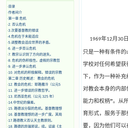
·
目录
·
作者间介
·
第一章 危机
·
2. 否认危机
·
3.次要基督教的错误
·
4.危机在于未能适应
年
月
1969
12
30
·
5.调整教会适应世界的矛盾。
·
6. 进一步否认危机
只是一种有条件的
·
7. 教宗认识到了方向的迷失。
·
8. 危机的伪积极性。虚假的宗教哲
学校对任何希望获
·
9. 进一步承认危机
·
10. 对危机的积极解释。错误的宗教
下，作为一种补充
·
第二章 历史概述： 教会的危机
·
12. 教会的危机：耶路撒冷（公元5
对教会本身的内部
·
11. 进一步错误的宗教哲学。
·
13. 尼西亚危机（公元 325 年）
能力和权柄
”
。从
·
14.中世纪的偏差。
·
15. 路德派分裂的危机。基督教理想
育形式，服务于那
·
16. 基督教理想的进一步广度。其局
·
17.路德教义否认天主教原则。
要，因为他们可以
·
18. 路德的异端邪说，续。诏谕《主