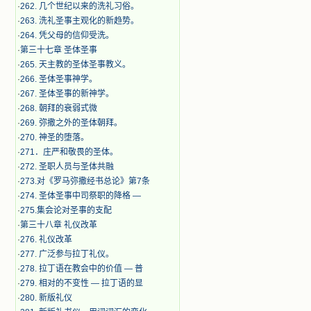
·
262. 几个世纪以来的洗礼习俗。
·
263. 洗礼圣事主观化的新趋势。
·
264. 凭父母的信仰受洗。
·
第三十七章 圣体圣事
·
265. 天主教的圣体圣事教义。
·
266. 圣体圣事神学。
·
267. 圣体圣事的新神学。
·
268. 朝拜的衰弱式微
·
269. 弥撒之外的圣体朝拜。
·
270. 神圣的堕落。
·
271．庄严和敬畏的圣体。
·
272. 圣职人员与圣体共融
·
273.对《罗马弥撒经书总论》第7条
·
274. 圣体圣事中司祭职的降格 —
·
275.集会论对圣事的支配
·
第三十八章 礼仪改革
·
276. 礼仪改革
·
277. 广泛参与拉丁礼仪。
·
278. 拉丁语在教会中的价值 — 普
·
279. 相对的不变性 — 拉丁语的显
·
280. 新版礼仪