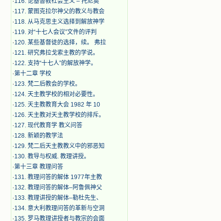
·
116. 论基督教社会主义 – 托尼奥
·
117. 蒙图克拉尔神父的教义与教会
·
118. 从马克思主义选择到解放神学
·
119. 对“十七人会议”文件的评判
·
120. 某些基督徒的选择，续。 弗拉
·
121. 研究弗拉戈索主教的学说。
·
122. 支持“十七人”的解放神学。
·
第十二章 学校
·
123. 梵二后教会的学校。
·
124. 天主教学校的相对必要性。
·
125. 天主教教育大会 1982 年 10
·
126. 天主教对天主教学校的排斥。
·
127. 现代教育学 教义问答
·
128. 新颖的教学法
·
129. 梵二后天主教教义中的邪恶知
·
130. 教导与权威. 教理讲授。
·
第十三章 教理问答
·
131. 教理问答的解体 1977年主教
·
132. 教理问答的解体–阿鲁佩神父
·
133. 教理讲授的解体–勒杜先生、
·
134. 意大利教理问答的革新与空洞
·
135. 罗马教理讲授者与教宗的会面