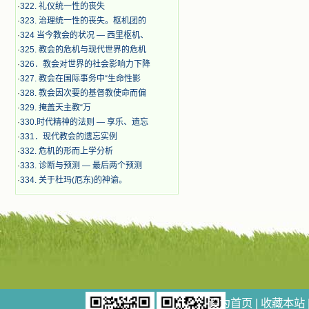
·
322. 礼仪统一性的丧失
·
323. 治理统一性的丧失。枢机团的
·
324 当今教会的状况 — 西里枢机、
·
325. 教会的危机与现代世界的危机
·
326．教会对世界的社会影响力下降
·
327. 教会在国际事务中“生命性影
·
328. 教会因次要的基督教使命而偏
·
329. 掩盖天主教“万
·
330.时代精神的法则 — 享乐、遗忘
·
331．现代教会的遗忘实例
·
332. 危机的形而上学分析
·
333. 诊断与预测 — 最后两个预测
·
334. 关于杜玛(厄东)的神谕。
设为首页
|
收藏本站