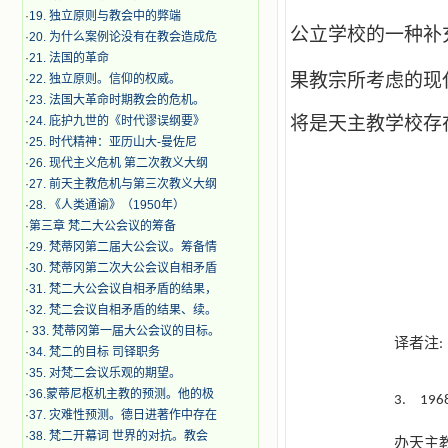
·
19. 独立原则与教会中的弊端
公立学校的一种补
·
20. 为什么案例论没有在教会造成危
·
21. 法国的革命
果教宗所考虑的现
·
22. 独立原则。信仰的权威。
·
23. 法国大革命时期教会的危机。
将是天主教学校存
·
24. 庇护九世的《时代谬误纲要》
·
25. 时代精神：亚历山大-曼佐尼
·
26. 现代主义危机 第二次教义大纲
·
27. 前天主教危机与第三次教义大纲
·
28. 《人类通谕》（1950年）
·
第三章 梵二大公会议的筹备
·
29. 梵蒂冈第二届大公会议。筹备情
·
30. 梵蒂冈第二次大公会议自相矛盾
·
31. 梵二大公会议自相矛盾的结果，
·
32. 梵二会议自相矛盾的结果、续。
·
33. 梵蒂冈第一届大公会议的目标。
译者注
:
·
34. 梵二的目标 司铎职务
·
35. 对梵二会议乐观的期望。
·
36.蒙蒂尼枢机主教的预测。他的极
3.
196
·
37. 灾难性预测。德日进著作中存在
·
38. 梵二开幕词 世界的对抗。教会
办天主