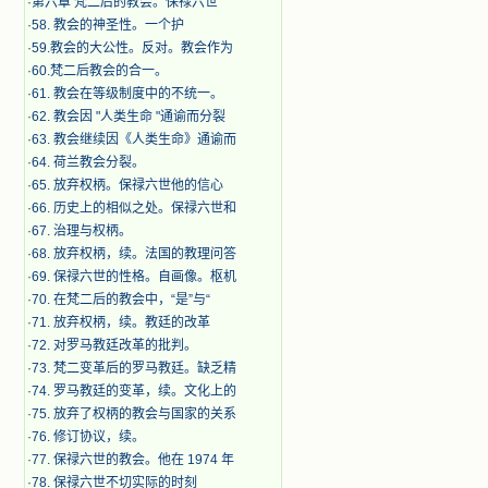
·
第六章 梵二后的教会。保禄六世
·
​58. 教会的神圣性。一个护
·
59.教会的大公性。反对。教会作为
·
60.梵二后教会的合一。
·
61. 教会在等级制度中的不统一。
·
62. 教会因 "人类生命 "通谕而分裂
·
63. 教会继续因《人类生命》通谕而
·
64. 荷兰教会分裂。
·
65. 放弃权柄。保禄六世他的信心
·
66. 历史上的相似之处。保禄六世和
·
67. 治理与权柄。
·
68. 放弃权柄，续。法国的教理问答
·
69. 保禄六世的性格。自画像。枢机
·
70. 在梵二后的教会中，“是”与“
·
71. 放弃权柄，续。教廷的改革
·
72. 对罗马教廷改革的批判。
·
73. 梵二变革后的罗马教廷。缺乏精
·
74. 罗马教廷的变革，续。文化上的
·
75. 放弃了权柄的教会与国家的关系
·
76. 修订协议，续。
·
77. 保禄六世的教会。他在 1974 年
·
78. 保禄六世不切实际的时刻