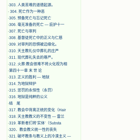
·
303. 人类苦难的道德起源。
·
304. 死亡作为一种恶
·
305. 预备死亡与忘记死亡
·
306. 毫无准备的死亡 — 庇护十一
·
307. 死亡与审判
·
308. 基督徒死亡中的正义与仁慈
·
309. 对审判的恐惧被边缘化。
·
310. 天主教礼仪中葬礼的庄严
·
311. 现代葬礼失去的尊严。
·
312. 火葬:教会很难不将火化视为相
·
第四十一章 末 世 论
·
313. 正义的胜利 — 地狱
·
314. 为地狱辩护
·
315. 惩罚的永恒性（永罚）
·
316. 地狱是纯粹的公义
·
结 尾
·
317. 教会中背离正统的变化（Hair
·
318. 天主教教义的不变性 — 雷兰
·
319. 革新者们将‘实体’（Substa
·
320．教会教义统一性的丧失
·
321. 破坏教条与教义上的冷漠主义 —