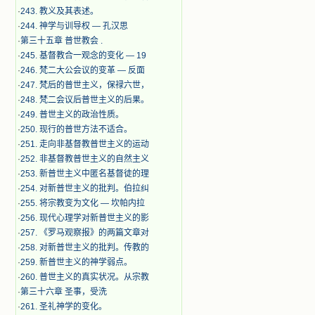
·
243. 教义及其表述。
·
244. 神学与训导权 — 孔汉思
·
第三十五章 普世教会 .
·
245. 基督教合一观念的变化 — 19
·
246. 梵二大公会议的变革 — 反面
·
247. 梵后的普世主义，保禄六世，
·
248. 梵二会议后普世主义的后果。
·
249. 普世主义的政治性质。
·
250. 现行的普世方法不适合。
·
251. 走向非基督教普世主义的运动
·
252. 非基督教普世主义的自然主义
·
253. 新普世主义中匿名基督徒的理
·
254. 对新普世主义的批判。伯拉纠
·
255. 将宗教变为文化 — 坎帕内拉
·
256. 现代心理学对新普世主义的影
·
257. 《罗马观察报》的两篇文章对
·
258. 对新普世主义的批判。传教的
·
259. 新普世主义的神学弱点。
·
260. 普世主义的真实状况。从宗教
·
第三十六章 圣事，受洗
·
261. 圣礼神学的变化。