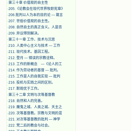
·
第三十章 价值观的自主性
·
205.《论教会在现代世界牧职宪章》
·
206.批判以人为本的目的论 — 箴言
·
207. 世俗价值观的自主性。
·
208. 自然自主的真正含义。人是否
·
209. 异议得到解决。
·
第三十一章 工作、技术与沉思
·
210. 人类中心主义与技术 — 工作
·
211. 现代技术。基因工程。
·
212. 登月 — 错误的宗教诠释。
·
213. 工作的新概念 —《论人的工
·
214. 作为劳动者的基督 — 批判。
·
215. 工作是人的自我实现 — 批判
·
216. 投机与实践之间的区别。
·
217. 默观优于工作。
·
第三十二章 文明与次等基督教
·
218. 自然和人的完善。
·
219. 魔鬼之城、人类之城、天主之
·
220. 次等基督教。宗教与文明的混
·
221. 对次等基督教的批判 — 神学
·
222. 梵二后的教会与社会。