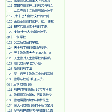
·
116. 论基督教社会主义 – 托尼奥
·
117. 蒙图克拉尔神父的教义与教会
·
118. 从马克思主义选择到解放神学
·
119. 对“十七人会议”文件的评判
·
120. 某些基督徒的选择，续。 弗拉
·
121. 研究弗拉戈索主教的学说。
·
122. 支持“十七人”的解放神学。
·
第十二章 学校
·
123. 梵二后教会的学校。
·
124. 天主教学校的相对必要性。
·
125. 天主教教育大会 1982 年 10
·
126. 天主教对天主教学校的排斥。
·
127. 现代教育学 教义问答
·
128. 新颖的教学法
·
129. 梵二后天主教教义中的邪恶知
·
130. 教导与权威. 教理讲授。
·
第十三章 教理问答
·
131. 教理问答的解体 1977年主教
·
132. 教理问答的解体–阿鲁佩神父
·
133. 教理讲授的解体–勒杜先生、
·
134. 意大利教理问答的革新与空洞
·
135. 罗马教理讲授者与教宗的会面