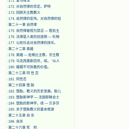
·
171. 爱与律法
·
172. 对自然律的否定。萨特
·
173. 回顾天主教教义
·
174. 自然律的宏伟。对自然律的轻
·
第二十一章 自然律
·
175. 自然律被视为禁忌 — 枢机主
·
176. 法律是人类的创造物 — 杜梅
·
177. 公民社会对自然律的排斥。
·
第二十二章 离婚
·
178. 离婚 — 佐格比主教、宗主教
·
179. 马克西莫斯四世，续。 “从人
·
180. 婚姻不可拆散的价值。
·
第二十三章 同 性 恋
·
181. 同性恋
·
第二十四章 堕 胎
·
182. 堕胎。教义的历史发展。胎儿
·
183. 堕胎新神学 — 法国耶稣会士
·
184. 堕胎的新神学，续 — 贝多芬
·
185. 关于堕胎教义的基本根源
·
第二十五章 自 杀
·
186. 自杀
·
第二十六章 死 刑