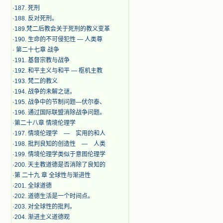
·
187. 死刑
·
188. 反对死刑。
·
189.梵二后教会关于死刑的教义变革
·
190. 生命的不可侵犯性 — 人类尊
·
第二十七章 战争
·
191. 基督宗教与战争
·
192. 和平主义与和平 — 枢机主教
·
193. 梵二的教义
·
194. 战争的未解之谜。
·
195. 战争中的节制问题—伏尔泰、
·
196. 通过国际联盟消除战争问题。
·
第二十八章 情境伦理学
·
197. 情境伦理学 — 实用的和人
·
198. 批判良知的创造性 — 人类
·
199. 情境伦理学类似于意图伦理学
·
200. 天主教道德是否消除了良知的
·
第 二十九 章 全球性与渐进性
·
201. 全球道德
·
202. 道德生活是一个时间点。
·
203. 对全球性的批判。
·
204. 渐进主义道德观