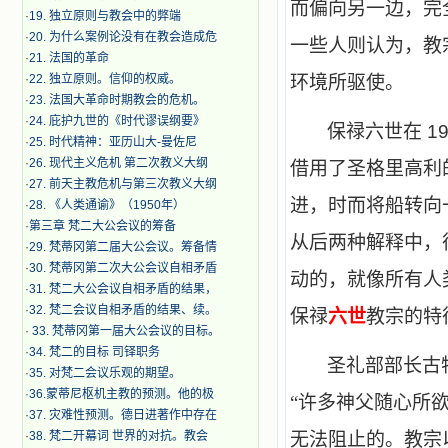
而偏向另一边，完
·
19. 独立原则与教会中的弊端
·
20. 为什么案例论没有在教会造成危
一些人则认为，教
·
21. 法国的革命
·
22. 独立原则。信仰的权威。
环境所驱使。
·
23. 法国大革命时期教会的危机。
·
24. 庇护九世的《时代谬误纲要》
保禄六世在
1
·
25. 时代精神：亚历山大-曼佐尼
·
26. 现代主义危机 第二次教义大纲
借用了圣格里高利
·
27. 前天主教危机与第三次教义大纲
进，时而将船转向
·
28. 《人类通谕》（1950年）
·
第三章 梵二大公会议的筹备
从后两种解释中，
·
29. 梵蒂冈第二届大公会议。筹备情
·
30. 梵蒂冈第二次大公会议自相矛盾
动的，就像所有人
·
31. 梵二大公会议自相矛盾的结果，
·
32. 梵二会议自相矛盾的结果、续。
保禄
六世
教宗的特
·
33. 梵蒂冈第一届大公会议的目标。
·
34. 梵二的目标 司铎职务
圣礼部部长古
·
35. 对梵二会议乐观的期望。
·
36.蒙蒂尼枢机主教的预测。他的极
“许多神父随心所
·
37. 灾难性预测。德日进著作中存在
·
38. 梵二开幕词 世界的对抗。教会
无法阻止的。教宗