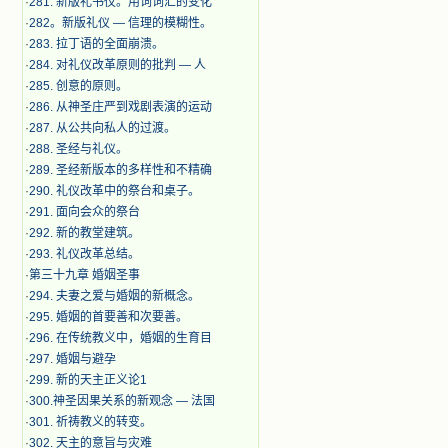
·
281. 新版礼书仪。用词词汇的变化
·
282。新版礼仪 — 信理的模糊性。
·
283. 拉丁语的全面崩溃。
·
284. 对礼仪改革原则的批判 — 人
·
285. 创意的原则。
·
286. 从神圣庄严到戏剧表演的运动
·
287. 从公共向私人的过渡。
·
288. 圣经与礼仪。
·
289. 圣经新版本的多样性和不精确
·
290. 礼仪改革中的祭台和桌子。
·
291. 面向会众的祭台
·
292. 新的教堂建筑。
·
293. 礼仪改革总结。
·
第三十九章 婚姻圣事
·
294. 夫妻之爱与婚姻的新概念。
·
295. 婚姻的首要善和次要善。
·
296. 在传统教义中，婚姻的生育目
·
297. 婚姻与避孕
·
299. 新的天主正义论1
·
300.神圣因果关系的新观念 — 法国
·
301. 祈祷教义的转变。
·
302. 天主的意旨与灾难