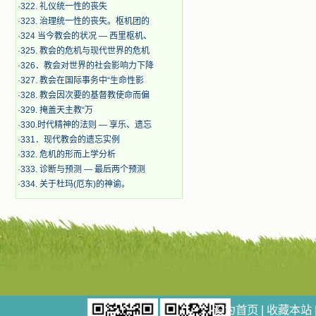
·
322. 礼仪统一性的丧失
·
323. 治理统一性的丧失。枢机团的
·
324 当今教会的状况 — 西里枢机、
·
325. 教会的危机与现代世界的危机
·
326．教会对世界的社会影响力下降
·
327. 教会在国际事务中“生命性影
·
328. 教会因次要的基督教使命而偏
·
329. 掩盖天主教“万
·
330.时代精神的法则 — 享乐、遗忘
·
331．现代教会的遗忘实例
·
332. 危机的形而上学分析
·
333. 诊断与预测 — 最后两个预测
·
334. 关于杜玛(厄东)的神谕。
设为首页
|
收藏本站