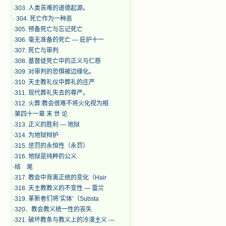
·
303. 人类苦难的道德起源。
·
304. 死亡作为一种恶
·
305. 预备死亡与忘记死亡
·
306. 毫无准备的死亡 — 庇护十一
·
307. 死亡与审判
·
308. 基督徒死亡中的正义与仁慈
·
309. 对审判的恐惧被边缘化。
·
310. 天主教礼仪中葬礼的庄严
·
311. 现代葬礼失去的尊严。
·
312. 火葬:教会很难不将火化视为相
·
第四十一章 末 世 论
·
313. 正义的胜利 — 地狱
·
314. 为地狱辩护
·
315. 惩罚的永恒性（永罚）
·
316. 地狱是纯粹的公义
·
结 尾
·
317. 教会中背离正统的变化（Hair
·
318. 天主教教义的不变性 — 雷兰
·
319. 革新者们将‘实体’（Substa
·
320．教会教义统一性的丧失
·
321. 破坏教条与教义上的冷漠主义 —