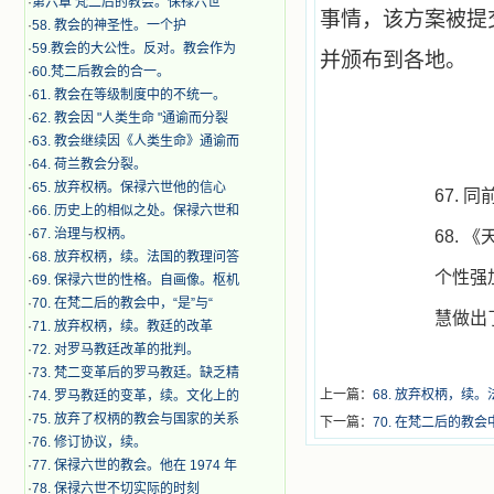
·
第六章 梵二后的教会。保禄六世
事情，该方案被提
·
​58. 教会的神圣性。一个护
·
59.教会的大公性。反对。教会作为
并颁布到各地。
·
60.梵二后教会的合一。
·
61. 教会在等级制度中的不统一。
·
62. 教会因 "人类生命 "通谕而分裂
·
63. 教会继续因《人类生命》通谕而
·
64. 荷兰教会分裂。
·
65. 放弃权柄。保禄六世他的信心
67.
同
·
66. 历史上的相似之处。保禄六世和
·
67. 治理与权柄。
68.
《
·
68. 放弃权柄，续。法国的教理问答
个性强
·
69. 保禄六世的性格。自画像。枢机
·
70. 在梵二后的教会中，“是”与“
慧做出
·
71. 放弃权柄，续。教廷的改革
·
72. 对罗马教廷改革的批判。
·
73. 梵二变革后的罗马教廷。缺乏精
上一篇：
68. 放弃权柄，续
·
74. 罗马教廷的变革，续。文化上的
·
75. 放弃了权柄的教会与国家的关系
下一篇：
70. 在梵二后的教会
·
76. 修订协议，续。
·
77. 保禄六世的教会。他在 1974 年
·
78. 保禄六世不切实际的时刻