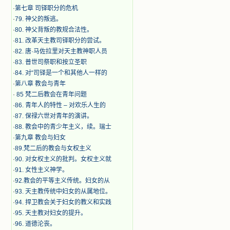
·
第七章 司铎职分的危机
·
79. 神父的叛逃。
·
80. 神父背叛的教规合法性。
·
81. 改革天主教司铎职分的尝试。
·
82. 唐·马佐拉里对天主教神职人员
·
83. 普世司祭职和按立圣职
·
84. 对“司铎是一个和其他人一样的
·
第八章 教会与青年
·
​ 85 梵二后教会在青年问题
·
86. 青年人的特性 – 对欢乐人生的
·
87. 保禄六世对青年的演讲。
·
88. 教会中的青少年主义，续。瑞士
·
第九章 教会与妇女
·
89.梵二后的教会与女权主义
·
90. 对女权主义的批判。女权主义就
·
91. 女性主义神学。
·
92.教会的平等主义传统。妇女的从
·
93. 天主教传统中妇女的从属地位。
·
94. 捍卫教会关于妇女的教义和实践
·
95. 天主教对妇女的提升。
·
96. 道德沦丧。