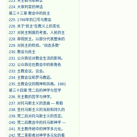
·
223. 天主教与耶稣会
·
224. 大审判官的神话
·
第三十三章 教会中的民主
·
225. 1789年的口号与教会
·
226. 关于“民主”在教义上的变化
·
227. 对民主制度的考查。人民的主
·
228. 审视民主。以部分代表整体的
·
229. 对民主的检验。“动态多数”
·
230. 教会与民主
·
231. 公众舆论对教会生活的影响。
·
232. 公众舆论在教会中的新角色
·
233. 主教会议。议会。
·
234. 主教会议和罗马教廷。
·
235. 主教会议的精神和风格。1981
·
第三十四章 梵二后的神学与哲学
·
236. 天主教的哲学与神学。
·
237. 对托马斯主义的歪曲 — 希勒
·
238. 圣托马斯主义的当前和持久的
·
239. 梵二后对托马斯主义的否定。
·
240. 梵二后教会中的托马斯神学 —
·
241. 天主教传统中的神学多元化。
·
242. 梵二革新者对神学多元化的看