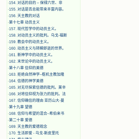
·
154. 对话的目的 – 保禄六世、非
·
155. 对话是否总能带来丰富内容。
·
156. 天主教的对话
·
第十七章 动员主义
·
157. 现代哲学中的动员主义。
·
158. 对动员主义的批判。乌戈-福斯
·
159. 教会中的动员主义。
·
160. 动员主义与转瞬即逝的世界。
·
161. 新神学中的动员主义。
·
162. 末世论中的动员主义。
·
第十八章 信仰的美德
·
163. 拒绝自然神学–枢机主教加隆
·
164. 信德的神学美德
·
165. 对无尽探索信德的批判。莱辛
·
166. 对将信仰视为张力的批判。法
·
167. 信仰确信的理由 亚历山大-曼
·
第十九章 望德
·
168. 信仰与希望的混合–希伯来书
·
第二十章 爱德
·
169. 天主教的爱德观念
·
170. 生活即爱 - 乌戈-斯皮里托