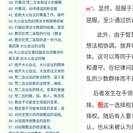
·
39. 开幕词 梵二文本和含义的模糊
”。显然，屈服
·
40. 开幕词。对待错误的新态度
68
·
41. 拒绝大公会议的筹备工作。破坏
屈服，至少通过抗
·
42.大公会议的纪律法令框架继续被
·
43. 打破纪律法令框架的结果。是否
·
44. 教宗在梵二采取的行动 《教会
此外，由于智
·
45. 教宗在梵二采取的进一步行动。
想法相协调。放弃
·
第四章 大公会议的议程
·
46.大公会议在第四届会议闭幕词中
体。这可以等同于
·
第五章 后大公会议时期
·
47. 拋开大公会议。大公会议的精神
和遵守。在纪律问
·
48. 拋开大公会议。大会会议文本的
·
49. 梵二会议后的新诠释学。语义变
乱的少数群体而不
·
50. 梵二会议后新的诠释学，继续，
·
51. 梵二会议后的特点。变革的普遍
后者发生在手领
·
52. 梵二后时期，续。新人。牧灵宪
·
53. 教会不可能发生彻底的变革。
择。
但
这一选择权
·
54. 教会里不可能有彻底的变革，续
·
55. 对历史悠久的传统教会的诋毁。
择权，随后有人要
·
56. 对诋毁传统教会的批判
认，也从未被认为
·
57. 对初期教会的错误看法。