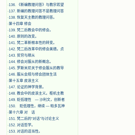
·
136. 《新编教理问答》与教宗若望
·
137. 新编的教理问答不是教理问答
·
138. 恢复天主教的教理问答。
·
第十四章 修会
·
139. 梵二后教会中的修会。
·
140. 原则的改变。
·
141. 梵二革新根本性的转变。
·
142. 梵二后改革中的修会美德。贞
·
143. 贫穷与顺从
·
144. 修会对服从的新概念。
·
145. 罗斯米尼关于修会服从的教导
·
146. 服从会规与修会团体生活
·
第十五章 皮浪主义
·
147. 论证的神学背景。
·
148. 教会中的皮浪主义。枢机主教
·
149. 贬低理性 — 沙利文，创新者
·
150. 贬低理性，继续 — 帕多瓦神
·
第十六章 对 话
·
151. 梵二后的“对话”与讨论主义
·
152. 对话哲学。
·
153. 对话的适当性。