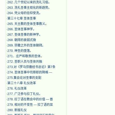
·
262. 几个世纪以来的洗礼习俗。
·
263. 洗礼圣事主观化的新趋势。
·
264. 凭父母的信仰受洗。
·
第三十七章 圣体圣事
·
265. 天主教的圣体圣事教义。
·
266. 圣体圣事神学。
·
267. 圣体圣事的新神学。
·
268. 朝拜的衰弱式微
·
269. 弥撒之外的圣体朝拜。
·
270. 神圣的堕落。
·
271．庄严和敬畏的圣体。
·
272. 圣职人员与圣体共融
·
273.对《罗马弥撒经书总论》第7条
·
274. 圣体圣事中司祭职的降格 —
·
275.集会论对圣事的支配
·
第三十八章 礼仪改革
·
276. 礼仪改革
·
277. 广泛参与拉丁礼仪。
·
278. 拉丁语在教会中的价值 — 普
·
279. 相对的不变性 — 拉丁语的显
·
280. 新版礼仪