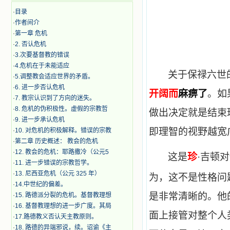
·
目录
·
作者间介
·
第一章 危机
·
2. 否认危机
·
3.次要基督教的错误
·
4.危机在于未能适应
关于保禄六世
·
5.调整教会适应世界的矛盾。
·
6. 进一步否认危机
开阔而
麻痹了
。如
·
7. 教宗认识到了方向的迷失。
·
8. 危机的伪积极性。虚假的宗教哲
做出决定就是结束
·
9. 进一步承认危机
即理智的视野越宽
·
10. 对危机的积极解释。错误的宗教
·
第二章 历史概述： 教会的危机
·
12. 教会的危机：耶路撒冷（公元5
这是
珍
·吉顿
·
11. 进一步错误的宗教哲学。
·
13. 尼西亚危机（公元 325 年）
为，这不是性格问
·
14.中世纪的偏差。
是非常清晰的。他
·
15. 路德派分裂的危机。基督教理想
·
16. 基督教理想的进一步广度。其局
面上接管对整个人
·
17.路德教义否认天主教原则。
·
18. 路德的异端邪说，续。诏谕《主