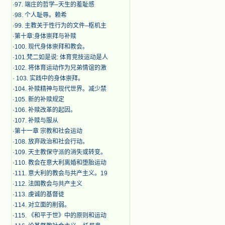
·
97. 端庄的哲学–天生的羞耻感
·
98. 个人耻辱。赖希
·
99. 主教关于性行为的文件–枢机主
·
第十章:身体崇拜与补赎
·
100. 现代身体崇拜和教会。
·
101.梵二如是说: 体育竞技运动是人
·
102. 将体育运动作为兄弟情谊的激
·
103. 实践中的身体崇拜。
·
104. 补赎精神与现代世界。减少禁
·
105. 新的补赎规定
·
106. 补赎改革的起因。
·
107. 补赎与服从
·
第十一章 宗教和社会运动
·
108. 放弃政治和社会行动。
·
109. 天主教保守派的消失或转变。
·
110. 教会在意大利离婚和堕胎运动
·
111. 意大利的教会与共产主义。19
·
112. 法国教会与共产主义
·
113. 虔诚的基督徒
·
114. 对立面的削弱。
·
115. 《和平于世》中的原则和运动