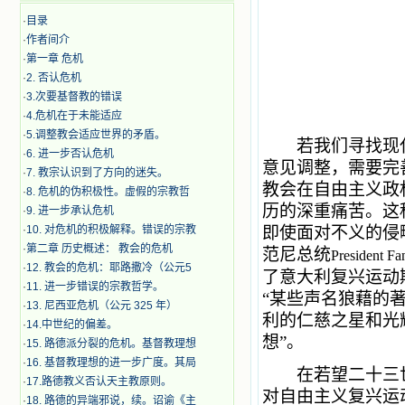
·
目录
·
作者间介
·
第一章 危机
·
2. 否认危机
·
3.次要基督教的错误
·
4.危机在于未能适应
·
5.调整教会适应世界的矛盾。
若我们寻找现代
·
6. 进一步否认危机
意见调整，需要完
·
7. 教宗认识到了方向的迷失。
教会在自由主义政
·
8. 危机的伪积极性。虚假的宗教哲
历的深重痛苦。这
·
9. 进一步承认危机
·
10. 对危机的积极解释。错误的宗教
即使面对不义的侵
·
第二章 历史概述： 教会的危机
范尼总统
President Fa
·
12. 教会的危机：耶路撒冷（公元5
了意大利复兴运动
·
11. 进一步错误的宗教哲学。
“某些声名狼藉的
·
13. 尼西亚危机（公元 325 年）
利的仁慈之星和光
·
14.中世纪的偏差。
想”。
·
15. 路德派分裂的危机。基督教理想
·
16. 基督教理想的进一步广度。其局
在若望二十三世
·
17.路德教义否认天主教原则。
对自由主义复兴运
·
18. 路德的异端邪说，续。诏谕《主