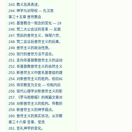
·
243. 教义及其表述。
·
244. 神学与训导权 — 孔汉思
·
第三十五章 普世教会 .
·
245. 基督教合一观念的变化 — 19
·
246. 梵二大公会议的变革 — 反面
·
247. 梵后的普世主义，保禄六世，
·
248. 梵二会议后普世主义的后果。
·
249. 普世主义的政治性质。
·
250. 现行的普世方法不适合。
·
251. 走向非基督教普世主义的运动
·
252. 非基督教普世主义的自然主义
·
253. 新普世主义中匿名基督徒的理
·
254. 对新普世主义的批判。伯拉纠
·
255. 将宗教变为文化 — 坎帕内拉
·
256. 现代心理学对新普世主义的影
·
257. 《罗马观察报》的两篇文章对
·
258. 对新普世主义的批判。传教的
·
259. 新普世主义的神学弱点。
·
260. 普世主义的真实状况。从宗教
·
第三十六章 圣事，受洗
·
261. 圣礼神学的变化。