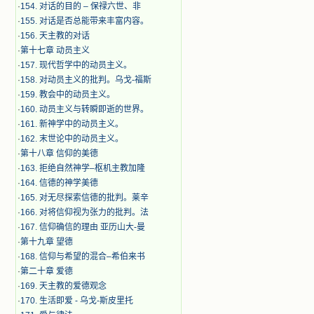
·
154. 对话的目的 – 保禄六世、非
·
155. 对话是否总能带来丰富内容。
·
156. 天主教的对话
·
第十七章 动员主义
·
157. 现代哲学中的动员主义。
·
158. 对动员主义的批判。乌戈-福斯
·
159. 教会中的动员主义。
·
160. 动员主义与转瞬即逝的世界。
·
161. 新神学中的动员主义。
·
162. 末世论中的动员主义。
·
第十八章 信仰的美德
·
163. 拒绝自然神学–枢机主教加隆
·
164. 信德的神学美德
·
165. 对无尽探索信德的批判。莱辛
·
166. 对将信仰视为张力的批判。法
·
167. 信仰确信的理由 亚历山大-曼
·
第十九章 望德
·
168. 信仰与希望的混合–希伯来书
·
第二十章 爱德
·
169. 天主教的爱德观念
·
170. 生活即爱 - 乌戈-斯皮里托