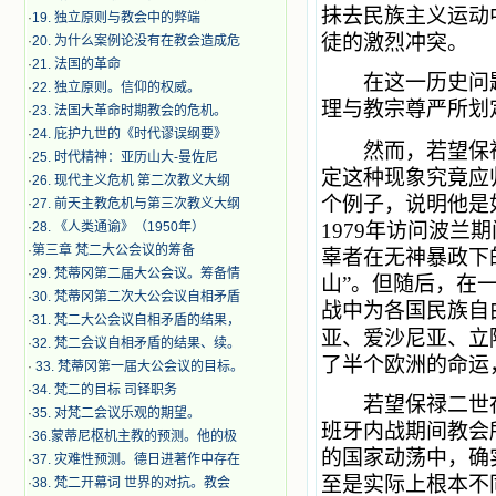
抹去民族主义运动
·
19. 独立原则与教会中的弊端
徒的激烈冲突。
·
20. 为什么案例论没有在教会造成危
·
21. 法国的革命
在这一历史问题
·
22. 独立原则。信仰的权威。
理与教宗尊严所划
·
23. 法国大革命时期教会的危机。
·
24. 庇护九世的《时代谬误纲要》
然而，若望保禄
·
25. 时代精神：亚历山大-曼佐尼
定这种现象究竟应
·
26. 现代主义危机 第二次教义大纲
个例子，说明他是
·
27. 前天主教危机与第三次教义大纲
·
28. 《人类通谕》（1950年）
1979年访问波
·
第三章 梵二大公会议的筹备
辜者在无神暴政下
·
29. 梵蒂冈第二届大公会议。筹备情
山”。但随后，在
·
30. 梵蒂冈第二次大公会议自相矛盾
战中为各国民族自
·
31. 梵二大公会议自相矛盾的结果，
亚、爱沙尼亚、立
·
32. 梵二会议自相矛盾的结果、续。
了半个欧洲的命运
·
33. 梵蒂冈第一届大公会议的目标。
·
34. 梵二的目标 司铎职务
若望保禄二世在19
·
35. 对梵二会议乐观的期望。
班牙内战期间教会
·
36.蒙蒂尼枢机主教的预测。他的极
的国家动荡中，确
·
37. 灾难性预测。德日进著作中存在
至是实际上根本不
·
38. 梵二开幕词 世界的对抗。教会