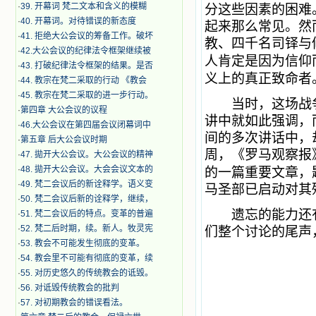
·
39. 开幕词 梵二文本和含义的模糊
分这些因素的困难
·
40. 开幕词。对待错误的新态度
起来那么常见。然
·
41. 拒绝大公会议的筹备工作。破坏
教、四千名司铎与
·
42.大公会议的纪律法令框架继续被
人肯定是因为信仰
·
43. 打破纪律法令框架的结果。是否
义上的真正致命者
·
44. 教宗在梵二采取的行动 《教会
·
45. 教宗在梵二采取的进一步行动。
当时，这场战争
·
第四章 大公会议的议程
讲中就如此强调，
·
46.大公会议在第四届会议闭幕词中
间的多次讲话中，
·
第五章 后大公会议时期
周，《罗马观察报
·
47. 拋开大公会议。大公会议的精神
·
48. 拋开大公会议。大会会议文本的
的一篇重要文章，
·
49. 梵二会议后的新诠释学。语义变
马圣部已启动对其
·
50. 梵二会议后新的诠释学，继续，
遗忘的能力还有
·
51. 梵二会议后的特点。变革的普遍
·
52. 梵二后时期，续。新人。牧灵宪
们整个讨论的尾声
·
53. 教会不可能发生彻底的变革。
·
54. 教会里不可能有彻底的变革，续
·
55. 对历史悠久的传统教会的诋毁。
·
56. 对诋毁传统教会的批判
·
57. 对初期教会的错误看法。