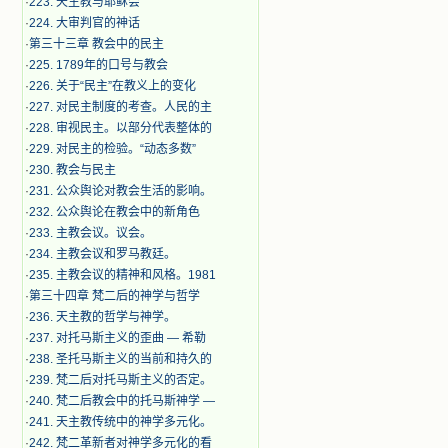
·
223. 天主教与耶稣会
·
224. 大审判官的神话
·
第三十三章 教会中的民主
·
225. 1789年的口号与教会
·
226. 关于“民主”在教义上的变化
·
227. 对民主制度的考查。人民的主
·
228. 审视民主。以部分代表整体的
·
229. 对民主的检验。“动态多数”
·
230. 教会与民主
·
231. 公众舆论对教会生活的影响。
·
232. 公众舆论在教会中的新角色
·
233. 主教会议。议会。
·
234. 主教会议和罗马教廷。
·
235. 主教会议的精神和风格。1981
·
第三十四章 梵二后的神学与哲学
·
236. 天主教的哲学与神学。
·
237. 对托马斯主义的歪曲 — 希勒
·
238. 圣托马斯主义的当前和持久的
·
239. 梵二后对托马斯主义的否定。
·
240. 梵二后教会中的托马斯神学 —
·
241. 天主教传统中的神学多元化。
·
242. 梵二革新者对神学多元化的看