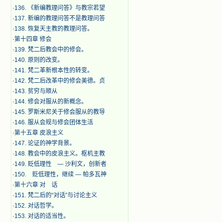
·
136. 《新编教理问答》与教宗若望
·
137. 新编的教理问答不是教理问答
·
138. 恢复天主教的教理问答。
·
第十四章 修会
·
139. 梵二后教会中的修会。
·
140. 原则的改变。
·
141. 梵二革新根本性的转变。
·
142. 梵二后改革中的修会美德。贞
·
143. 贫穷与顺从
·
144. 修会对服从的新概念。
·
145. 罗斯米尼关于修会服从的教导
·
146. 服从会规与修会团体生活
·
第十五章 皮浪主义
·
147. 论证的神学背景。
·
148. 教会中的皮浪主义。枢机主教
·
149. 贬低理性 — 沙利文，创新者
·
150. 贬低理性，继续 — 帕多瓦神
·
第十六章 对 话
·
151. 梵二后的“对话”与讨论主义
·
152. 对话哲学。
·
153. 对话的适当性。