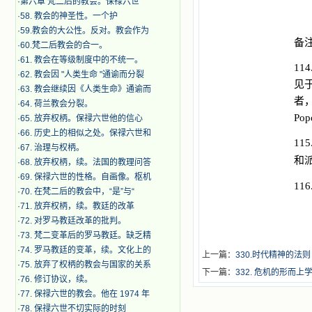
·
第六章 梵二后的教会。保禄六世
·
​58. 教会的神圣性。一个护
·
59.教会的大公性。反对。教会作为
备
·
60.梵二后教会的合一。
·
61. 教会在等级制度中的不统一。
114
·
62. 教会因 "人类生命 "通谕而分裂
见
·
63. 教会继续因《人类生命》通谕而
者
·
64. 荷兰教会分裂。
Pop
·
65. 放弃权柄。保禄六世他的信心
·
66. 历史上的相似之处。保禄六世和
115
·
67. 治理与权柄。
和
·
68. 放弃权柄，续。法国的教理问答
·
69. 保禄六世的性格。自画像。枢机
116
·
70. 在梵二后的教会中，“是”与“
·
71. 放弃权柄，续。教廷的改革
·
72. 对罗马教廷改革的批判。
·
73. 梵二变革后的罗马教廷。缺乏精
·
74. 罗马教廷的变革，续。文化上的
上一篇：
330.时代精神的法则
·
75. 放弃了权柄的教会与国家的关系
下一篇：
332. 危机的形而上
·
76. 修订协议，续。
·
77. 保禄六世的教会。他在 1974 年
·
78. 保禄六世不切实际的时刻