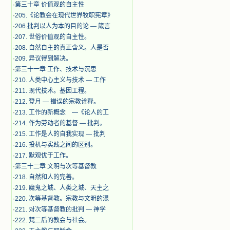
·
第三十章 价值观的自主性
·
205.《论教会在现代世界牧职宪章》
·
206.批判以人为本的目的论 — 箴言
·
207. 世俗价值观的自主性。
·
208. 自然自主的真正含义。人是否
·
209. 异议得到解决。
·
第三十一章 工作、技术与沉思
·
210. 人类中心主义与技术 — 工作
·
211. 现代技术。基因工程。
·
212. 登月 — 错误的宗教诠释。
·
213. 工作的新概念 —《论人的工
·
214. 作为劳动者的基督 — 批判。
·
215. 工作是人的自我实现 — 批判
·
216. 投机与实践之间的区别。
·
217. 默观优于工作。
·
第三十二章 文明与次等基督教
·
218. 自然和人的完善。
·
219. 魔鬼之城、人类之城、天主之
·
220. 次等基督教。宗教与文明的混
·
221. 对次等基督教的批判 — 神学
·
222. 梵二后的教会与社会。