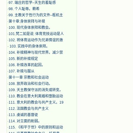
·
97. 端庄的哲学–天生的羞耻感
·
98. 个人耻辱。赖希
·
99. 主教关于性行为的文件–枢机主
·
第十章:身体崇拜与补赎
·
100. 现代身体崇拜和教会。
·
101.梵二如是说: 体育竞技运动是人
·
102. 将体育运动作为兄弟情谊的激
·
103. 实践中的身体崇拜。
·
104. 补赎精神与现代世界。减少禁
·
105. 新的补赎规定
·
106. 补赎改革的起因。
·
107. 补赎与服从
·
第十一章 宗教和社会运动
·
108. 放弃政治和社会行动。
·
109. 天主教保守派的消失或转变。
·
110. 教会在意大利离婚和堕胎运动
·
111. 意大利的教会与共产主义。19
·
112. 法国教会与共产主义
·
113. 虔诚的基督徒
·
114. 对立面的削弱。
·
115. 《和平于世》中的原则和运动