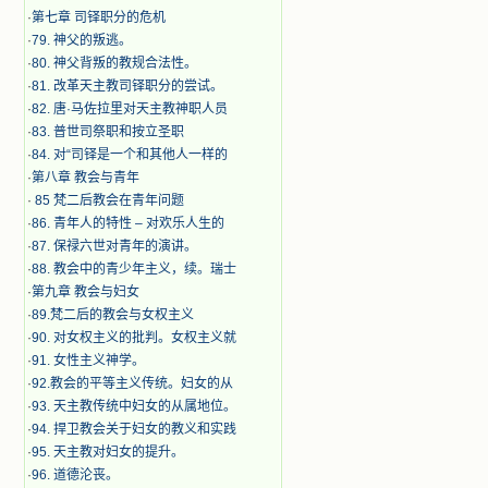
·
第七章 司铎职分的危机
·
79. 神父的叛逃。
·
80. 神父背叛的教规合法性。
·
81. 改革天主教司铎职分的尝试。
·
82. 唐·马佐拉里对天主教神职人员
·
83. 普世司祭职和按立圣职
·
84. 对“司铎是一个和其他人一样的
·
第八章 教会与青年
·
​ 85 梵二后教会在青年问题
·
86. 青年人的特性 – 对欢乐人生的
·
87. 保禄六世对青年的演讲。
·
88. 教会中的青少年主义，续。瑞士
·
第九章 教会与妇女
·
89.梵二后的教会与女权主义
·
90. 对女权主义的批判。女权主义就
·
91. 女性主义神学。
·
92.教会的平等主义传统。妇女的从
·
93. 天主教传统中妇女的从属地位。
·
94. 捍卫教会关于妇女的教义和实践
·
95. 天主教对妇女的提升。
·
96. 道德沦丧。