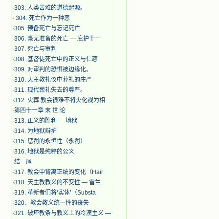
·
303. 人类苦难的道德起源。
·
304. 死亡作为一种恶
·
305. 预备死亡与忘记死亡
·
306. 毫无准备的死亡 — 庇护十一
·
307. 死亡与审判
·
308. 基督徒死亡中的正义与仁慈
·
309. 对审判的恐惧被边缘化。
·
310. 天主教礼仪中葬礼的庄严
·
311. 现代葬礼失去的尊严。
·
312. 火葬:教会很难不将火化视为相
·
第四十一章 末 世 论
·
313. 正义的胜利 — 地狱
·
314. 为地狱辩护
·
315. 惩罚的永恒性（永罚）
·
316. 地狱是纯粹的公义
·
结 尾
·
317. 教会中背离正统的变化（Hair
·
318. 天主教教义的不变性 — 雷兰
·
319. 革新者们将‘实体’（Substa
·
320．教会教义统一性的丧失
·
321. 破坏教条与教义上的冷漠主义 —