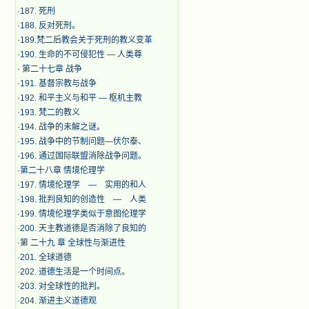
·
187. 死刑
·
188. 反对死刑。
·
189.梵二后教会关于死刑的教义变革
·
190. 生命的不可侵犯性 — 人类尊
·
第二十七章 战争
·
191. 基督宗教与战争
·
192. 和平主义与和平 — 枢机主教
·
193. 梵二的教义
·
194. 战争的未解之谜。
·
195. 战争中的节制问题—伏尔泰、
·
196. 通过国际联盟消除战争问题。
·
第二十八章 情境伦理学
·
197. 情境伦理学 — 实用的和人
·
198. 批判良知的创造性 — 人类
·
199. 情境伦理学类似于意图伦理学
·
200. 天主教道德是否消除了良知的
·
第 二十九 章 全球性与渐进性
·
201. 全球道德
·
202. 道德生活是一个时间点。
·
203. 对全球性的批判。
·
204. 渐进主义道德观