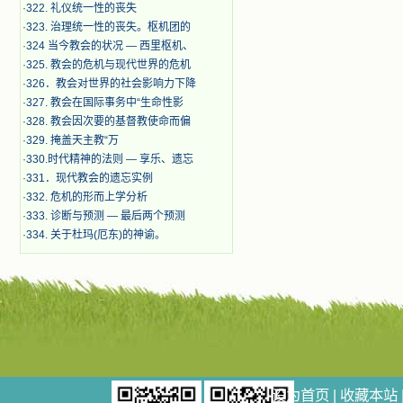
·
322. 礼仪统一性的丧失
·
323. 治理统一性的丧失。枢机团的
·
324 当今教会的状况 — 西里枢机、
·
325. 教会的危机与现代世界的危机
·
326．教会对世界的社会影响力下降
·
327. 教会在国际事务中“生命性影
·
328. 教会因次要的基督教使命而偏
·
329. 掩盖天主教“万
·
330.时代精神的法则 — 享乐、遗忘
·
331．现代教会的遗忘实例
·
332. 危机的形而上学分析
·
333. 诊断与预测 — 最后两个预测
·
334. 关于杜玛(厄东)的神谕。
设为首页
|
收藏本站