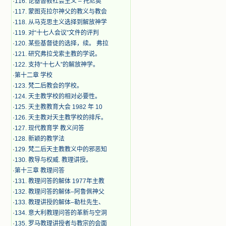
·
116. 论基督教社会主义 – 托尼奥
·
117. 蒙图克拉尔神父的教义与教会
·
118. 从马克思主义选择到解放神学
·
119. 对“十七人会议”文件的评判
·
120. 某些基督徒的选择，续。 弗拉
·
121. 研究弗拉戈索主教的学说。
·
122. 支持“十七人”的解放神学。
·
第十二章 学校
·
123. 梵二后教会的学校。
·
124. 天主教学校的相对必要性。
·
125. 天主教教育大会 1982 年 10
·
126. 天主教对天主教学校的排斥。
·
127. 现代教育学 教义问答
·
128. 新颖的教学法
·
129. 梵二后天主教教义中的邪恶知
·
130. 教导与权威. 教理讲授。
·
第十三章 教理问答
·
131. 教理问答的解体 1977年主教
·
132. 教理问答的解体–阿鲁佩神父
·
133. 教理讲授的解体–勒杜先生、
·
134. 意大利教理问答的革新与空洞
·
135. 罗马教理讲授者与教宗的会面