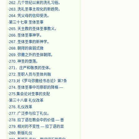
·
262. 几个世纪以来的洗礼习俗。
·
263. 洗礼圣事主观化的新趋势。
·
264. 凭父母的信仰受洗。
·
第三十七章 圣体圣事
·
265. 天主教的圣体圣事教义。
·
266. 圣体圣事神学。
·
267. 圣体圣事的新神学。
·
268. 朝拜的衰弱式微
·
269. 弥撒之外的圣体朝拜。
·
270. 神圣的堕落。
·
271．庄严和敬畏的圣体。
·
272. 圣职人员与圣体共融
·
273.对《罗马弥撒经书总论》第7条
·
274. 圣体圣事中司祭职的降格 —
·
275.集会论对圣事的支配
·
第三十八章 礼仪改革
·
276. 礼仪改革
·
277. 广泛参与拉丁礼仪。
·
278. 拉丁语在教会中的价值 — 普
·
279. 相对的不变性 — 拉丁语的显
·
280. 新版礼仪