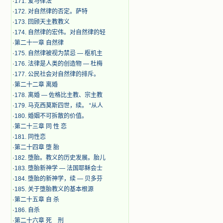
·
171. 爱与律法
·
172. 对自然律的否定。萨特
·
173. 回顾天主教教义
·
174. 自然律的宏伟。对自然律的轻
·
第二十一章 自然律
·
175. 自然律被视为禁忌 — 枢机主
·
176. 法律是人类的创造物 — 杜梅
·
177. 公民社会对自然律的排斥。
·
第二十二章 离婚
·
178. 离婚 — 佐格比主教、宗主教
·
179. 马克西莫斯四世，续。 “从人
·
180. 婚姻不可拆散的价值。
·
第二十三章 同 性 恋
·
181. 同性恋
·
第二十四章 堕 胎
·
182. 堕胎。教义的历史发展。胎儿
·
183. 堕胎新神学 — 法国耶稣会士
·
184. 堕胎的新神学，续 — 贝多芬
·
185. 关于堕胎教义的基本根源
·
第二十五章 自 杀
·
186. 自杀
·
第二十六章 死 刑