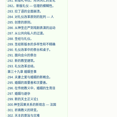
·
281. 新版礼书仪。用词词汇的变化
·
282。新版礼仪 — 信理的模糊性。
·
283. 拉丁语的全面崩溃。
·
284. 对礼仪改革原则的批判 — 人
·
285. 创意的原则。
·
286. 从神圣庄严到戏剧表演的运动
·
287. 从公共向私人的过渡。
·
288. 圣经与礼仪。
·
289. 圣经新版本的多样性和不精确
·
290. 礼仪改革中的祭台和桌子。
·
291. 面向会众的祭台
·
292. 新的教堂建筑。
·
293. 礼仪改革总结。
·
第三十九章 婚姻圣事
·
294. 夫妻之爱与婚姻的新概念。
·
295. 婚姻的首要善和次要善。
·
296. 在传统教义中，婚姻的生育目
·
297. 婚姻与避孕
·
299. 新的天主正义论1
·
300.神圣因果关系的新观念 — 法国
·
301. 祈祷教义的转变。
·
302. 天主的意旨与灾难