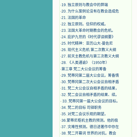
·
19. 独立原则与教会中的弊端
·
20. 为什么案例论没有在教会造成危
·
21. 法国的革命
·
22. 独立原则。信仰的权威。
·
23. 法国大革命时期教会的危机。
·
24. 庇护九世的《时代谬误纲要》
·
25. 时代精神：亚历山大-曼佐尼
·
26. 现代主义危机 第二次教义大纲
·
27. 前天主教危机与第三次教义大纲
·
28. 《人类通谕》（1950年）
·
第三章 梵二大公会议的筹备
·
29. 梵蒂冈第二届大公会议。筹备情
·
30. 梵蒂冈第二次大公会议自相矛盾
·
31. 梵二大公会议自相矛盾的结果，
·
32. 梵二会议自相矛盾的结果、续。
·
33. 梵蒂冈第一届大公会议的目标。
·
34. 梵二的目标 司铎职务
·
35. 对梵二会议乐观的期望。
·
36.蒙蒂尼枢机主教的预测。他的极
·
37. 灾难性预测。德日进著作中存在
·
38. 梵二开幕词 世界的对抗。教会