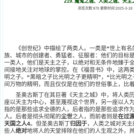
219. 魔鬼之城、人类之城、天主
浏览次数:970 更新时间:2025-3-18
《创世纪》中描绘了两类人。一类是
“
世上有名
族、城市的创建者、勇猛者、征服者：他们的目标
一类人，他们是天主之子，以绝对和无条件地臻于
间接地关注对地球的掌控。在《福音书》中，这两
明之子。
“
黑暗之子比光明之子更精明
”
，
“
比光明之
间万物的精明，而且仅仅是在他们的世俗事上，比
圣奥古斯丁在其巨著《天主之城》中，将人类历
座以天主为中心，甚至蔑视这个世界，另一座以人
指的是那些追求全德的人，后者指的是那些追求作
人。后者是彻头彻尾的
尘世
之人，而前者则是
在过
天国之人4
。但圣奥古斯丁
归因于
，人类之城对天主
些人
绝对
地将人的天堂排除在他们的人生观之外，