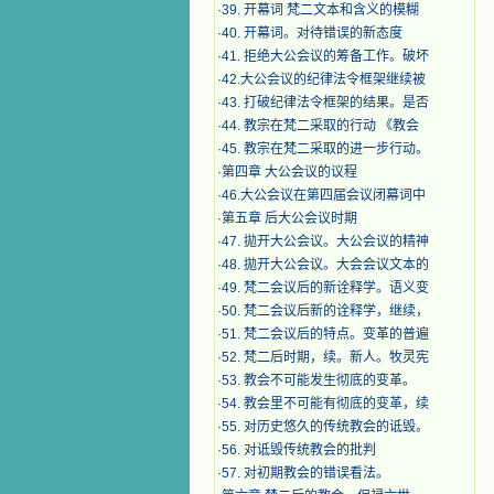
·
39. 开幕词 梵二文本和含义的模糊
·
40. 开幕词。对待错误的新态度
·
41. 拒绝大公会议的筹备工作。破坏
·
42.大公会议的纪律法令框架继续被
·
43. 打破纪律法令框架的结果。是否
·
44. 教宗在梵二采取的行动 《教会
·
45. 教宗在梵二采取的进一步行动。
·
第四章 大公会议的议程
·
46.大公会议在第四届会议闭幕词中
·
第五章 后大公会议时期
·
47. 拋开大公会议。大公会议的精神
·
48. 拋开大公会议。大会会议文本的
·
49. 梵二会议后的新诠释学。语义变
·
50. 梵二会议后新的诠释学，继续，
·
51. 梵二会议后的特点。变革的普遍
·
52. 梵二后时期，续。新人。牧灵宪
·
53. 教会不可能发生彻底的变革。
·
54. 教会里不可能有彻底的变革，续
·
55. 对历史悠久的传统教会的诋毁。
·
56. 对诋毁传统教会的批判
·
57. 对初期教会的错误看法。