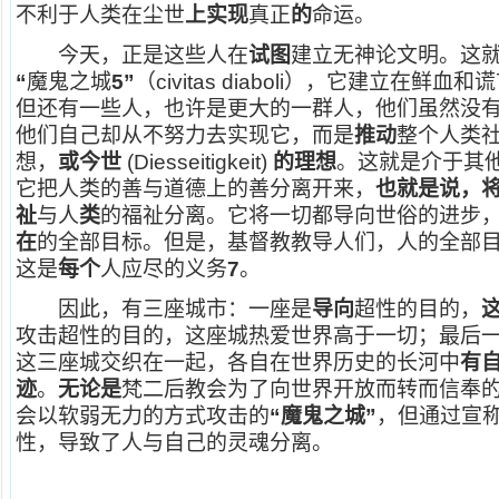
不利于人类在尘世
上实现
真正
的
命运。
今天，正是这些人在
试图
建立无神论文明。这
“
魔鬼之城
5”
（civitas diaboli），它建立在
但还有一些人，也许是更大的一群人，他们虽然没
他们自己却从不努力去实现它，而是
推动
整个人类
想，
或今世
(Diesseitigkeit)
的理想
。这就是介于其
它把人类的善与道德上的善分离开来，
也就是说，
祉
与人
类
的福祉分离。它将一切都导向世俗的进步
在
的全部目标。但是，基督教教导人们，人的全部
这是
每个
人应尽的义务
7
。
因此，有三座城市：一座是
导向
超性的目的，
攻击超性的目的，这座城热爱世界高于一切；最后
这三座城交织在一起，各自在世界历史的长河中
有
迹
。
无论是
梵二后教会为了向世界开放而转而信奉
会以软弱无力的方式攻击的
“魔鬼之城”
，但通过宣
性，导致了人与自己的灵魂分离。