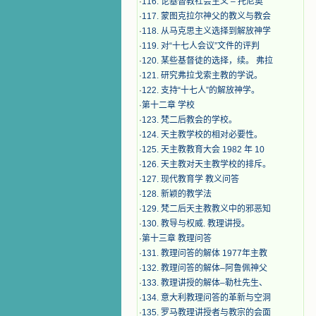
·
116. 论基督教社会主义 – 托尼奥
·
117. 蒙图克拉尔神父的教义与教会
·
118. 从马克思主义选择到解放神学
·
119. 对“十七人会议”文件的评判
·
120. 某些基督徒的选择，续。 弗拉
·
121. 研究弗拉戈索主教的学说。
·
122. 支持“十七人”的解放神学。
·
第十二章 学校
·
123. 梵二后教会的学校。
·
124. 天主教学校的相对必要性。
·
125. 天主教教育大会 1982 年 10
·
126. 天主教对天主教学校的排斥。
·
127. 现代教育学 教义问答
·
128. 新颖的教学法
·
129. 梵二后天主教教义中的邪恶知
·
130. 教导与权威. 教理讲授。
·
第十三章 教理问答
·
131. 教理问答的解体 1977年主教
·
132. 教理问答的解体–阿鲁佩神父
·
133. 教理讲授的解体–勒杜先生、
·
134. 意大利教理问答的革新与空洞
·
135. 罗马教理讲授者与教宗的会面