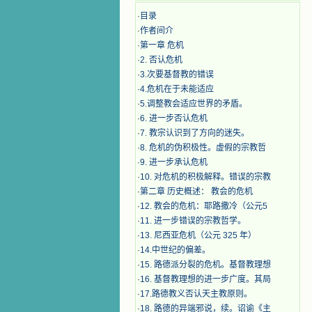
·
目录
·
作者间介
·
第一章 危机
·
2. 否认危机
·
3.次要基督教的错误
·
4.危机在于未能适应
·
5.调整教会适应世界的矛盾。
·
6. 进一步否认危机
·
7. 教宗认识到了方向的迷失。
·
8. 危机的伪积极性。虚假的宗教哲
·
9. 进一步承认危机
·
10. 对危机的积极解释。错误的宗教
·
第二章 历史概述： 教会的危机
·
12. 教会的危机：耶路撒冷（公元5
·
11. 进一步错误的宗教哲学。
·
13. 尼西亚危机（公元 325 年）
·
14.中世纪的偏差。
·
15. 路德派分裂的危机。基督教理想
·
16. 基督教理想的进一步广度。其局
·
17.路德教义否认天主教原则。
·
18. 路德的异端邪说，续。诏谕《主