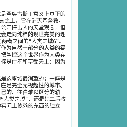
就是圣奥古斯丁意义上真正的
鲜血和谎言之上，旨在消灭基督教。
有公开抨击人的天堂观念，但
社会
走
向纯粹
的
现世完美的理
他两者之间的
“
人类之城
6”
。
将
作为自然一部分
的人类的福
，把掌控这个世界作为人类存
目标是侍奉和享受天主：因为
这是
这座城
最渴望
的；一座是
一座是完全无视超性的城市。
自己的、
往往难以
区分的轨
的
“
人类之城
”
，
还是
梵二后教
称实际上依赖的东西的独立