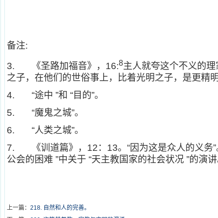
备注:
8
3.
《圣路加福音》，16:
主人就夸这个不义的理
之子，在他们的世俗事上，比着光明之子，是更精
4. “
途中 ”和 “目的”。
5. “
魔鬼之城”。
6. “
人类之城”。
7.
《训道篇》，12：13。“因为这是众人的义务”
公会的困难 ”中关于 “天主教国家的社会状况 ”的演
上一篇：
218. 自然和人的完善。