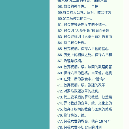
·
第六章 梵二后的教会。保禄六世
·
​58. 教会的神圣性。一个护
·
59.教会的大公性。反对。教会作为
·
60.梵二后教会的合一。
·
61. 教会在等级制度中的不统一。
·
62. 教会因 "人类生命 "通谕而分裂
·
63. 教会继续因《人类生命》通谕而
·
64. 荷兰教会分裂。
·
65. 放弃权柄。保禄六世他的信心
·
66. 历史上的相似之处。保禄六世和
·
67. 治理与权柄。
·
68. 放弃权柄，续。法国的教理问答
·
69. 保禄六世的性格。自画像。枢机
·
70. 在梵二后的教会中，“是”与“
·
71. 放弃权柄，续。教廷的改革
·
72. 对罗马教廷改革的批判。
·
73. 梵二变革后的罗马教廷。缺乏精
·
74. 罗马教廷的变革，续。文化上的
·
75. 放弃了权柄的教会与国家的关系
·
76. 修订协议，续。
·
77. 保禄六世的教会。他在 1974 年
·
78. 保禄六世不切实际的时刻