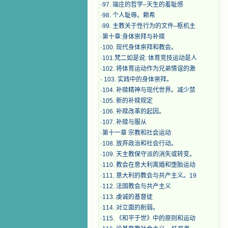
·
97. 端庄的哲学–天生的羞耻感
·
98. 个人耻辱。赖希
·
99. 主教关于性行为的文件–枢机主
·
第十章:身体崇拜与补赎
·
100. 现代身体崇拜和教会。
·
101.梵二如是说: 体育竞技运动是人
·
102. 将体育运动作为兄弟情谊的激
·
103. 实践中的身体崇拜。
·
104. 补赎精神与现代世界。减少禁
·
105. 新的补赎规定
·
106. 补赎改革的起因。
·
107. 补赎与服从
·
第十一章 宗教和社会运动
·
108. 放弃政治和社会行动。
·
109. 天主教保守派的消失或转变。
·
110. 教会在意大利离婚和堕胎运动
·
111. 意大利的教会与共产主义。19
·
112. 法国教会与共产主义
·
113. 虔诚的基督徒
·
114. 对立面的削弱。
·
115. 《和平于世》中的原则和运动