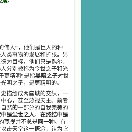
之城。
的伟人
”
，他们是巨人的种
是人类事物的发展和扩张。另
全德为目标，他们只是偶尔、
类人分别被称为今世之子和光
子更精明
”
是指
黑暗之子
对世
着光明之子，是更精明的。
史描绘成两座城的交织，一
为中心，甚至蔑视天主。前者
为自然
的
一部分的自我完美的
渡中是尘世之人
，
在终结中是
的蔑视并不总是
同一种
。有
并攻击天堂这一概念，认为它