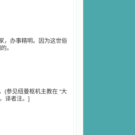
家，办事精明。因为这世俗
明的。
。(参见纽曼枢机主教在 “大
讲。译者注。]