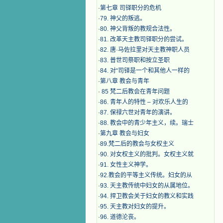
·
第七章 司铎职分的危机
·
79. 神父的叛逃。
·
80. 神父背叛的教规合法性。
·
81. 改革天主教司铎职分的尝试。
·
82. 唐·马佐拉里对天主教神职人员
·
83. 普世司祭职和按立圣职
·
84. 对“司铎是一个和其他人一样的
·
第八章 教会与青年
·
​ 85 梵二后教会在青年问题
·
86. 青年人的特性 – 对欢乐人生的
·
87. 保禄六世对青年的演讲。
·
88. 教会中的青少年主义，续。瑞士
·
第九章 教会与妇女
·
89.梵二后的教会与女权主义
·
90. 对女权主义的批判。女权主义就
·
91. 女性主义神学。
·
92.教会的平等主义传统。妇女的从
·
93. 天主教传统中妇女的从属地位。
·
94. 捍卫教会关于妇女的教义和实践
·
95. 天主教对妇女的提升。
·
96. 道德沦丧。